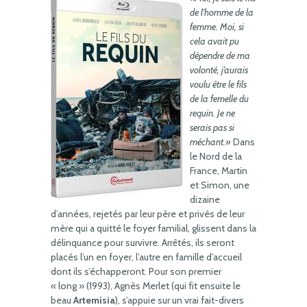
de l’homme de la
femme. Moi, si
cela avait pu
dépendre de ma
volonté, j’aurais
voulu être le fils
de la femelle du
requin. Je ne
serais pas si
méchant.»
Dans
le Nord de la
France, Martin
et Simon, une
dizaine
d’années, rejetés par leur père et privés de leur
mère qui a quitté le foyer familial, glissent dans la
délinquance pour survivre. Arrêtés, ils seront
placés l’un en foyer, l’autre en famille d’accueil
dont ils s’échapperont. Pour son premier
« long » (1993), Agnès Merlet (qui fit ensuite le
beau
Artemisia
), s’appuie sur un vrai fait-divers