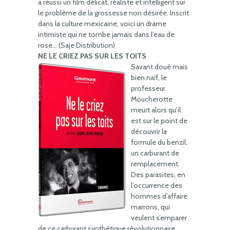
a réussi un film délicat, réaliste et intelligent sur
le problème de la grossesse non désirée. Inscrit
dans la culture mexicaine, voici un drame
intimiste qui ne tombe jamais dans l’eau de
rose… (Saje Distribution)
NE LE CRIEZ PAS SUR LES TOITS
Savant doué mais
bien naïf, le
professeur
Moucherotte
meurt alors qu’il
est sur le point de
découvrir la
formule du benzil,
un carburant de
remplacement.
Des parasites, en
l’occurrence des
hommes d’affaire
marrons, qui
veulent s’emparer
de ce carburant synthétique révolutionnaire