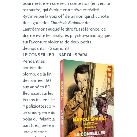
pour mettre en scène un conte noir (en version
restaurée) qui évolue entre rêve et réalité.
Rythmé par la voix off de Simon qui chuchote
des lignes des
Chants de Maldoror
de
Lautréamont auquel le titre fait référence, ce
drame évite les analyses psycho-sociologiques
sur l’aventure violente de deux petits
délinquants… (Gaumont)
LE CONSEILLER – NAPOLI SPARA !
Pendant les
années de
plomb, de la fin
des années 60
aux années 80,
fleurissait sur les
écrans italiens, le
« poliziottesco »,
un sous-genre du
polar qui faisait la
part (très) belle à
une violence