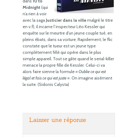
dans
10 to
Midnight
(qui
n’a rien à voir
avec la saga
Justicier dans la ville
malgré le titre
en v.f), il incarne l’inspecteur Léo Kessler qui
enquête sur le meurtre d’un jeune couple tué, en
pleins ébats, dans sa voiture. Rapidement, le flic
constate que le tueur est un jeune type
complètement fêlé qui opère dans le plus
simple appareil. Tout se gâte quand le serial-killer
menace la propre fille de Kessler. Celui-ci va
alors faire sienne la formule
« Oublie ce qui est
légal et fais ce qui est juste »
. On imagine aisément
la suite. (Sidonis Calysta)
Laisser une réponse