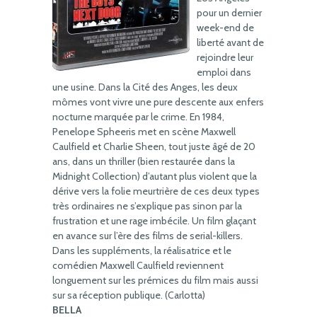
pour un dernier
week-end de
liberté avant de
rejoindre leur
emploi dans
une usine. Dans la Cité des Anges, les deux
mômes vont vivre une pure descente aux enfers
nocturne marquée par le crime. En 1984,
Penelope Spheeris met en scène Maxwell
Caulfield et Charlie Sheen, tout juste âgé de 20
ans, dans un thriller (bien restaurée dans la
Midnight Collection) d’autant plus violent que la
dérive vers la folie meurtrière de ces deux types
très ordinaires ne s’explique pas sinon par la
frustration et une rage imbécile. Un film glaçant
en avance sur l’ère des films de serial-killers.
Dans les suppléments, la réalisatrice et le
comédien Maxwell Caulfield reviennent
longuement sur les prémices du film mais aussi
sur sa réception publique. (Carlotta)
BELLA