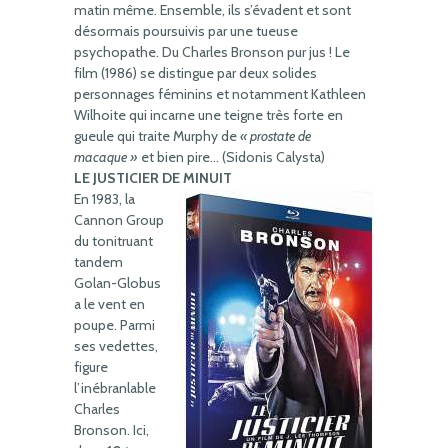
matin même. Ensemble, ils s’évadent et sont
désormais poursuivis par une tueuse
psychopathe. Du Charles Bronson pur jus ! Le
film (1986) se distingue par deux solides
personnages féminins et notamment Kathleen
Wilhoite qui incarne une teigne très forte en
gueule qui traite Murphy de
« prostate de
macaque »
et bien pire… (Sidonis Calysta)
LE JUSTICIER DE MINUIT
En 1983, la
Cannon Group
du tonitruant
tandem
Golan-Globus
a le vent en
poupe. Parmi
ses vedettes,
figure
l’inébranlable
Charles
Bronson. Ici,