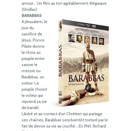
amour… Un film au ton agréablement élégiaque.
(Shellac)
BARABBAS
A Jérusalem, le
jour du
sacrifice de
Jésus, Ponce
Pilate donne
le choix au
peuple entre
sauver le
messie ou
Barabbas, un
voleur. Le
peuple choisit
le voleur qui
reprend sa vie
de bandit.
Libéré et au contact d’un Chrétien qui partage
ses chaînes, Barabbas sera bientôt torturé par le
fait de devoir sa vie au crucifié… En 1961, Richard