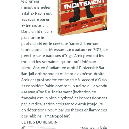
le premier
ministre israélien
Yitzhak Rabin est
assassiné par un
extrémiste juif…
Dans un film qui a
passionné le
public israélien, le cinéaste Yaron Zilberman
(connu pour l’intéressant
Le quatuor
en 2012) se
penche sur le parcours d’Yigal Amir pendant les
mois et les semaines qui ont précédé son
crime. Ancien étudiant en droit à l’université Bar-
Ilan, Juif orthodoxe et militant d’extrême-droite,
Amir est profondément hostile à l’accord d’Oslo
et considère Rabin comme un traître qui a vendu
« la terre d’Israël »
.
Incitement
(incitation en
français) est un biopic rythmé et impressionnant
par la radicalisation croissante d’Amir (toujours
en détention), nourri par les thèses enflammées
des rabbins… (Metropolitan)
LE FILS DU REQUIN
«Moi, je suis le fils