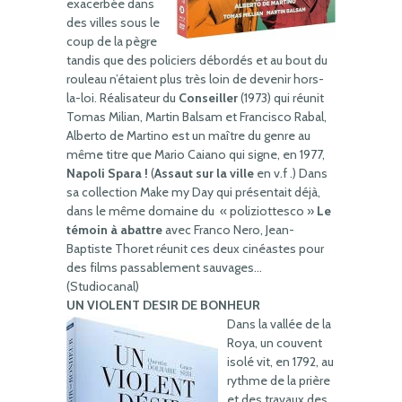
exacerbée dans
des villes sous le
coup de la pègre
tandis que des policiers débordés et au bout du
rouleau n’étaient plus très loin de devenir hors-
la-loi. Réalisateur du
Conseiller
(1973) qui réunit
Tomas Milian, Martin Balsam et Francisco Rabal,
Alberto de Martino est un maître du genre au
même titre que Mario Caiano qui signe, en 1977,
Napoli Spara !
(
Assaut sur la ville
en v.f .) Dans
sa collection Make my Day qui présentait déjà,
dans le même domaine du « poliziottesco »
Le
témoin à abattre
avec Franco Nero, Jean-
Baptiste Thoret réunit ces deux cinéastes pour
des films passablement sauvages…
(Studiocanal)
UN VIOLENT DESIR DE BONHEUR
Dans la vallée de la
Roya, un couvent
isolé vit, en 1792, au
rythme de la prière
et des travaux des