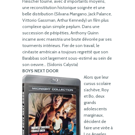
Fleischer tourne, avec d’importants moyens,
une reconstitution historique soignée et une
belle distribution (Silvana Mangano, Jack Palance,
Vittorio Gassman, Arthur Kennedy) un film plus
complexe qu’un simple peplum. Dans une
succession de péripéties, Anthony Quinn
incarne avec maestria une brute dévorée par ses
tourments intérieurs. Fier de son travail, le
cinéaste américain a toujours regretté que son
Barabbas soit largement sous-estimé au sein de
son oeuvre… (Sidonis Calysta)
BOYS NEXT DOOR
Alors que leur
cursus scolaire
s’achève, Roy
et Bo, deux
grands
adolescents
marginaux,
décident de
faire une virée à
Los Angeles