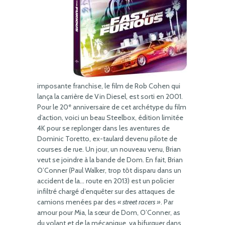
imposante franchise, le film de Rob Cohen qui
lança la carrière de Vin Diesel, est sorti en 2001.
e
Pour le 20
anniversaire de cet archétype du film
d’action, voici un beau Steelbox, édition limitée
4K pour se replonger dans les aventures de
Dominic Toretto, ex-taulard devenu pilote de
courses de rue. Un jour, un nouveau venu, Brian
veut se joindre à la bande de Dom. En fait, Brian
O’Conner (Paul Walker, trop tôt disparu dans un
accident de la… route en 2013) est un policier
infiltré chargé d’enquêter sur des attaques de
camions menées par des
« street racers »
. Par
amour pour Mia, la sœur de Dom, O’Conner, as
du volant et de la mécanique, va bifurquer dans