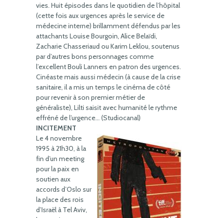
vies. Huit épisodes dans le quotidien de l’hôpital
(cette fois aux urgences après le service de
médecine interne) brillamment défendus par les
attachants Louise Bourgoin, Alice Belaïdi,
Zacharie Chasseriaud ou Karim Leklou, soutenus
par d’autres bons personnages comme
l’excellent Bouli Lanners en patron des urgences.
Cinéaste mais aussi médecin (à cause de la crise
sanitaire, il a mis un temps le cinéma de côté
pour revenir à son premier métier de
généraliste), Lilti saisit avec humanité le rythme
effréné de l’urgence… (Studiocanal)
INCITEMENT
Le 4 novembre
1995 à 21h30, à la
fin d’un meeting
pour la paix en
soutien aux
accords d’Oslo sur
la place des rois
d’Israël à Tel Aviv,