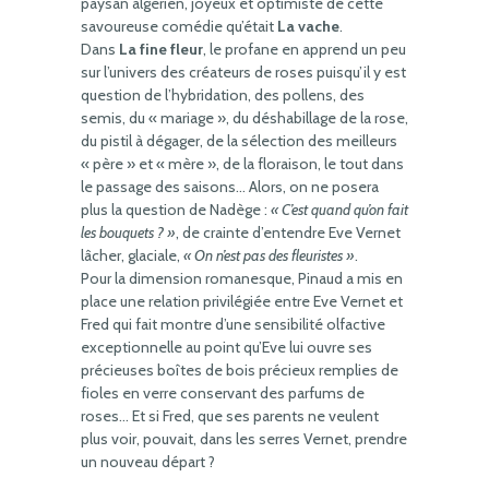
paysan algérien, joyeux et optimiste de cette
savoureuse comédie qu’était
La vache
.
Dans
La fine fleur
, le profane en apprend un peu
sur l’univers des créateurs de roses puisqu’il y est
question de l’hybridation, des pollens, des
semis, du « mariage », du déshabillage de la rose,
du pistil à dégager, de la sélection des meilleurs
« père » et « mère », de la floraison, le tout dans
le passage des saisons… Alors, on ne posera
plus la question de Nadège :
« C’est quand qu’on fait
les bouquets ? »
, de crainte d’entendre Eve Vernet
lâcher, glaciale,
« On n’est pas des fleuristes »
.
Pour la dimension romanesque, Pinaud a mis en
place une relation privilégiée entre Eve Vernet et
Fred qui fait montre d’une sensibilité olfactive
exceptionnelle au point qu’Eve lui ouvre ses
précieuses boîtes de bois précieux remplies de
fioles en verre conservant des parfums de
roses… Et si Fred, que ses parents ne veulent
plus voir, pouvait, dans les serres Vernet, prendre
un nouveau départ ?