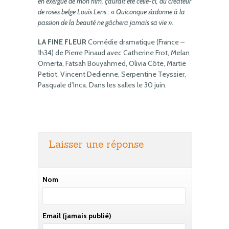
en exergue de mon film, ç’aurait été celle-ci, du créateur
de roses belge Louis Lens : « Quiconque s’adonne à la
passion de la beauté ne gâchera jamais sa vie ».
LA FINE FLEUR
Comédie dramatique (France –
1h34) de Pierre Pinaud avec Catherine Frot, Melan
Omerta, Fatsah Bouyahmed, Olivia Côte, Martie
Petiot, Vincent Dedienne, Serpentine Teyssier,
Pasquale d’Inca. Dans les salles le 30 juin.
Laisser une réponse
Nom
Email
(jamais publié)