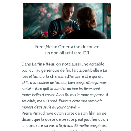
Fred (Melan Omerta) se découvre
un don olfactif rare. DR
Dans
La fine fleur
, on note aussi une agréable
b.o. qui, au générique de fin, fait la part belle à
La
rose et l’amure
, la chanson d’Antoine Elie qui dit :
«Elle a la couleur de l’amour, bien que je n’l’aie jamais
croisé – Bien qu’à la lumière du jour les fleurs sont
toutes belles à crever. Alors j’ai mis la route en pause. A
ses côtés, me suis posé. Puisque cette rose semblait
morose d’être seule au jour achevé. »
Pierre Pinaud rêve qu’on sorte de son film en se
disant que la quête de beauté peut justifier qu’on
lui consacre sa vie.
« Si j’avais dû mettre une phrase