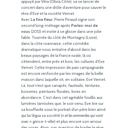
appuyé par Véra (Olivia Côte), va se lancer de
concert dans une drôle d’aventure pour sauver le
rêve d’Eve et la société Vernet.
Avec
La fine fleur
, Pierre Pinaud signe son
second long-métrage après
Parlez-moi de
vous
(2012) et invite à se glisser dans une jolie
fable. Tournée du côté de Montagny (Loire),
dans la côte roannaise, cette comédie
dramatique nous entraîne d’abord dans les
beaux paysages de la France rurale, là où
s’étendent, entre prés et bois, les cultures d’Eve
Vernet. Cette impression de paix campagnarde
est encore renforcée par les images de la belle
maison dans laquelle vit, en solitaire, Eve Vernet.
Là, tout n’est que canapés, fauteuils, tentures,
boiseries, peintures florales, livres en
abondance. C’est dans cet agréable fouillis aux
lumières tamisées que, le soir venu, Eve tire sur
sa bouffarde sous le portrait d’un père bien aimé
qui lui légua sa société (
« et les emmerdes qui vont
avec »
grince-t-elle) et plus encore son amour
des roses. Alors, pas question de brader le rêve