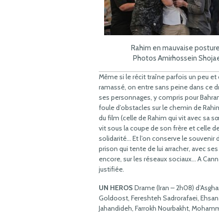
Rahim en mauvaise postur
Photos Amirhossein Shojae
Même si le récit traîne parfois un peu et 
ramassé, on entre sans peine dans ce d
ses personnages, y compris pour Bahram
foule d’obstacles sur le chemin de Rahim 
du film (celle de Rahim qui vit avec sa s
vit sous la coupe de son frère et celle d
solidarité… Et l’on conserve le souvenir 
prison qui tente de lui arracher, avec s
encore, sur les réseaux sociaux… A Can
justifiée.
UN HEROS
Drame (Iran – 2h08) d’Asgha
Goldoost, Fereshteh Sadrorafaei, Ehsan 
Jahandideh, Farrokh Nourbakht, Mohamma