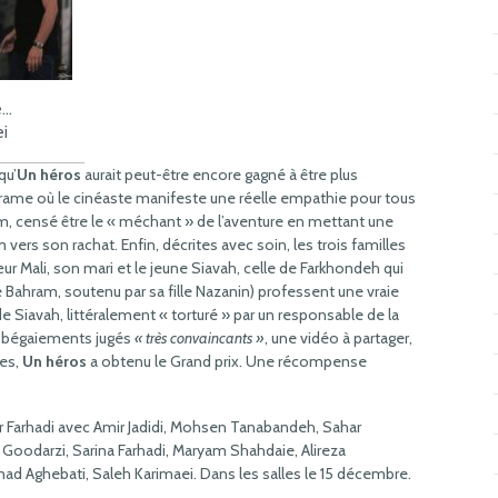
e…
i
qu’
Un héros
aurait peut-être encore gagné à être plus
rame où le cinéaste manifeste une réelle empathie pour tous
, censé être le « méchant » de l’aventure en mettant une
vers son rachat. Enfin, décrites avec soin, les trois familles
œur Mali, son mari et le jeune Siavah, celle de Farkhondeh qui
e Bahram, soutenu par sa fille Nazanin) professent une vraie
de Siavah, littéralement « torturé » par un responsable de la
es bégaiements jugés
« très convaincants »
, une vidéo à partager,
nes,
Un héros
a obtenu le Grand prix. Une récompense
r Farhadi avec Amir Jadidi, Mohsen Tanabandeh, Sahar
Goodarzi, Sarina Farhadi, Maryam Shahdaie, Alireza
d Aghebati, Saleh Karimaei. Dans les salles le 15 décembre.