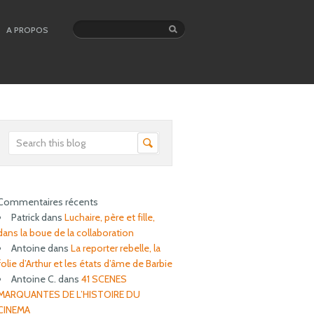
A PROPOS
Commentaires récents
Patrick
dans
Luchaire, père et fille,
dans la boue de la collaboration
Antoine
dans
La reporter rebelle, la
folie d’Arthur et les états d’âme de Barbie
Antoine C.
dans
41 SCENES
MARQUANTES DE L’HISTOIRE DU
CINEMA