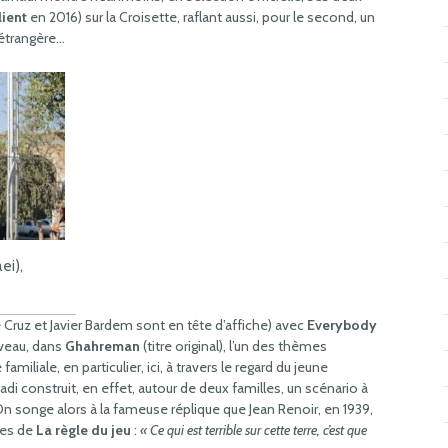
lient
en 2016) sur la Croisette, raflant aussi, pour le second, un
 étrangère…
ei),
Cruz et Javier Bardem sont en tête d’affiche) avec
Everybody
uveau, dans
Ghahreman
(titre original), l’un des thèmes
miliale, en particulier, ici, à travers le regard du jeune
adi construit, en effet, autour de deux familles, un scénario à
 On songe alors à la fameuse réplique que Jean Renoir, en 1939,
ges de
La règle du jeu
:
« Ce qui est terrible sur cette terre, c’est que