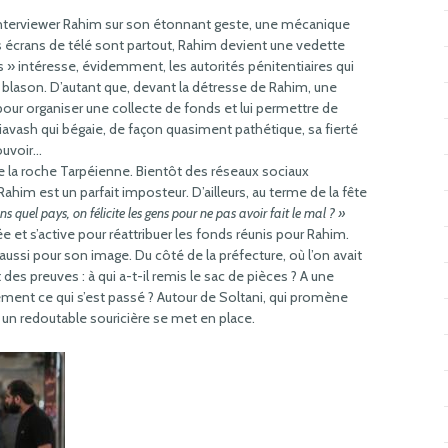
d’interviewer Rahim sur son étonnant geste, une mécanique
écrans de télé sont partout, Rahim devient une vedette
s » intéresse, évidemment, les autorités pénitentiaires qui
ur blason. D’autant que, devant la détresse de Rahim, une
pour organiser une collecte de fonds et lui permettre de
avash qui bégaie, de façon quasiment pathétique, sa fierté
ouvoir…
 de la roche Tarpéienne. Bientôt des réseaux sociaux
ahim est un parfait imposteur. D’ailleurs, au terme de la fête
s quel pays, on félicite les gens pour ne pas avoir fait le mal ? »
ée et s’active pour réattribuer les fonds réunis pour Rahim.
 aussi pour son image. Du côté de la préfecture, où l’on avait
 des preuves : à qui a-t-il remis le sac de pièces ? A une
ément ce qui s’est passé ? Autour de Soltani, qui promène
 un redoutable souricière se met en place.