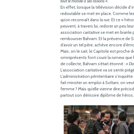
tout le monde a ses raisons »
.
En effet, lorsque la télévision décide 
redoutable se met en place. Comme les 
qu’on reconnaît dans la rue. Et ce « héro
peuvent, à travers lui, redorer un peu le
association caritative se met en branle 
rembourser Bahram. Et la présence de Si
d’avoir un tel père, achève encore d’ém
Mais, on le sait, le Capitole est proche
omniprésents font courir la rumeur que R
de collecte, Bahram s’était étonné :
« Dan
L’association caritative va se sentir piég
L’administration pénitentiaire s’inquiète
fait miroiter un emploi à Soltani, on veut
femme ? Mais qu’elle vienne dire précis
partout son dérisoire diplôme de héros,