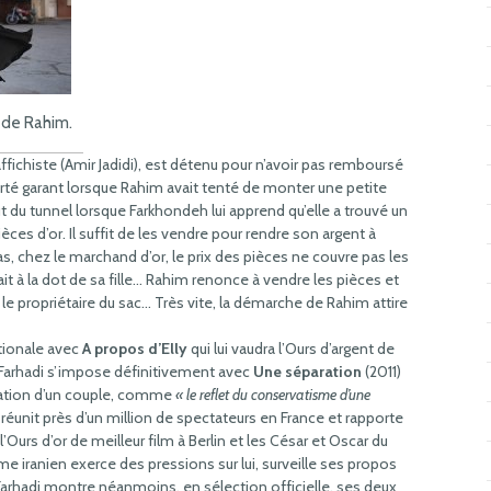
 de Rahim.
affichiste (Amir Jadidi), est détenu pour n’avoir pas remboursé
orté garant lorsque Rahim avait tenté de monter une petite
ut du tunnel lorsque Farkhondeh lui apprend qu’elle a trouvé un
ces d’or. Il suffit de les vendre pour rendre son argent à
as, chez le marchand d’or, le prix des pièces ne couvre pas les
 la dot de sa fille… Rahim renonce à vendre les pièces et
r le propriétaire du sac… Très vite, la démarche de Rahim attire
tionale avec
A propos d’Elly
qui lui vaudra l’Ours d’argent de
ar Farhadi s’impose définitivement avec
Une séparation
(2011)
paration d’un couple, comme
« le reflet du conservatisme d’une
m réunit près d’un million de spectateurs en France et rapporte
Ours d’or de meilleur film à Berlin et les César et Oscar du
ime iranien exerce des pressions sur lui, surveille ses propos
 Farhadi montre néanmoins, en sélection officielle, ses deux