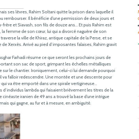
ais ses lèvres, Rahim Soltani quitte la prison dans laquelle il
 pu rembourser. Il bénéficie d’une permission de deux jours et
u-frère et Siavash, son fils de douze ans… Et puis Rahim est
, la femme de son cœur, lui qui a divorcé naguère de son
averse la ville de Khiraz, antique capitale de la Perse, et se
 de Xerxès. Arrivé au pied d’imposantes falaises, Rahim gravit
sghar Farhadi résume ce que seront les prochains jours de
portant son sac de sport, grimpant les échelles métalliques
le sur le chantier. Ironiquement, celui-ci lui demande pourquoi
qu’il va falloir redescendre. Une montée et une descente pour
e qui va être emporté dans une spirale vertigineuse…
ts d’individus lambda qui faisaient brièvement les titres de la
le cinéaste iranien de 49 ans a trouvé la base d’une intrigue
mais qui gagne, au fur et à mesure, en ambiguïté.