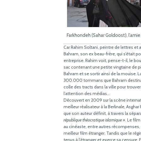
Farkhondeh (Sahar Goldoost), l’amie
Car Rahim Soltani, peintre de lettres et 
Bahram, son ex beau-frère, qui s’était p
entreprise. Rahim voit, pense-t-il, le bo
sac contenant une petite vingtaine de piè
Bahram et se sortir ainsi de la mouise. L
300.000 tommans que Bahram destinait à
colle des tracts dans la ville pour trouve
l’attention des médias…
Découvert en 2009 sur la scène interna
meilleur réalisateur à la Berlinale, Asgh
que son auteur définit, à travers la sé
république théocratique islamique »
. Le fil
au cinéaste, entre autres récompenses, l’
meilleur film étranger. Tandis que le rég
tenus à l’étranger et exerce sa censure,