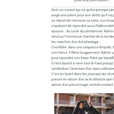
pour une permission…
Avec un sourire qui ne quitte presque jam
purge une peine pour une dette qu’il n’a
se réjouit de retrouver sa sœur, son bea
impatient de rejoindre aussi Farkhondeh
épouse… Au sortir du pénitencier, Rahim tr
rend sur l’immense chantier de la tombe
les marches d’un échafaudage…
D’emblée, dans une séquence limpide, A
son héros. Il filme longuement, Rahim, 
pour rejoindre son beau-frère qui travail
il s’est épuisé à venir tout là-haut puis
symboliser l’aventure d’un type ordinair
C’est en lisant dans les journaux les réci
presse en raison d’un acte altruiste que 
autour d’un personnage central souriant 