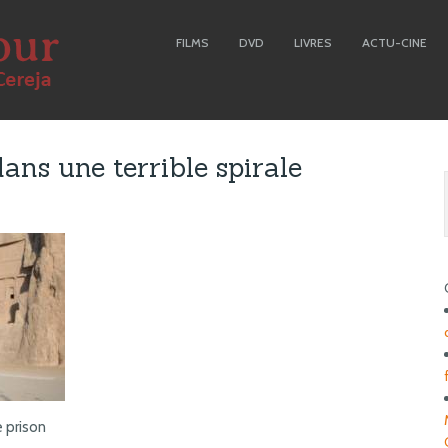
FILMS
DVD
LIVRES
ACTU-CINE
ans une terrible spirale
e prison