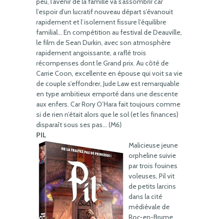
peu, l’avenir de la famille va s’assombrir car
l’espoir d’un lucratif nouveau départ s’évanouit
rapidement et l’isolement fissure l’équilibre
familial… En compétition au festival de Deauville,
le film de Sean Durkin, avec son atmosphère
rapidement angoissante, a raflé trois
récompenses dont le Grand prix. Au côté de
Carrie Coon, excellente en épouse qui voit sa vie
de couple s’effondrer, Jude Law est remarquable
en type ambitieux emporté dans une descente
aux enfers. Car Rory O’Hara fait toujours comme
si de rien n’était alors que le sol (et les finances)
disparaît sous ses pas… (M6)
PIL
Malicieuse jeune
orpheline suivie
par trois fouines
voleuses, Pil vit
de petits larcins
dans la cité
médiévale de
Roc-en-Brume.