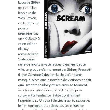
la sortie (1996)
de ce thriller
iconique de
Wes Craven,
on le retrouve
pour la
première fois
en 4K Ultra HD
et en édition
Blu-ray
remasterisée.
Suite à une
série de morts mystérieuses dans leur petite
ville, un groupe d’amis mené par Sidney Prescott
(Neve Campbell) devient la cible d’un tueur
masqué. Alors que le nombre de victimes ne fait
qu’augmenter, Sidney et ses amis se tournent
vers les « codes » des films d’horreur pour
survivre à la terrifiante réalité dont ils font
l’expérience… Un quart de siècle après sa sortie,
le film (qui aura trois suites, toutes mises en