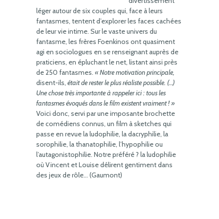
divertissement
léger autour de six couples qui, face à leurs
fantasmes, tentent d’explorer les faces cachées
de leur vie intime. Sur le vaste univers du
fantasme, les frères Foenkinos ont quasiment
agi en sociologues en se renseignant auprès de
praticiens, en épluchant le net, listant ainsi près
de 250 fantasmes.
« Notre motivation principale,
disent-ils,
était de rester le plus réaliste possible. (…)
Une chose très importante à rappeler ici : tous les
fantasmes évoqués dans le film existent vraiment ! »
Voici donc, servi par une imposante brochette
de comédiens connus, un film à sketches qui
passe en revue la ludophilie, la dacryphilie, la
sorophilie, la thanatophilie, l’hypophilie ou
l’autagonistophilie. Notre préféré ? la ludophilie
où Vincent et Louise délirent gentiment dans
des jeux de rôle… (Gaumont)