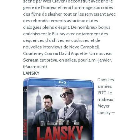
scène par Wes Craven) déconstruit avec brio le
genre de l’horreur et rend hommage aux codes
des films de slasher, tout en les renversant avec
des rebondissements astucieux et des
dialogues pleins d’esprit. De nombreux bonus
enrichissent le Blu-ray avec notamment des
séquences d’archives en coulisses et de
nouvelles interviews de Neve Campbell,
Courteney Cox ou David Arquette. Un nouveau
Scream
est prévu, en salles, pour la mi-janvier.
(Paramount)
LANSKY
Dans les
années
1970, le
mafieux
Meyer
Lansky —