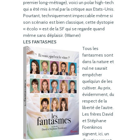
premier long-métrage), voici un polar high-tech
qui a été mis à mal par la critique aux Etats-Unis.
Pourtant, techniquement impeccable même si
son scénario est bien classique, cette dystopie
« écolo » est de la SF qui se regarde quand
même sans déplaisir. (Warner)
LES FANTASMES
Tous les
fantasmes sont
dans la nature et
nul ne saurait
empêcher
quelqu’un de les
cultiver. Au prix,
évidemment, du
respect de la
liberté de l’autre.
Les frères David
et Stéphane
Foenkinos
signent, ici, un