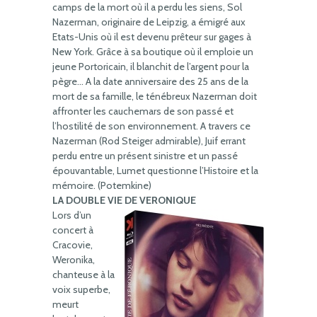
camps de la mort où il a perdu les siens, Sol
Nazerman, originaire de Leipzig, a émigré aux
Etats-Unis où il est devenu prêteur sur gages à
New York. Grâce à sa boutique où il emploie un
jeune Portoricain, il blanchit de l’argent pour la
pègre… A la date anniversaire des 25 ans de la
mort de sa famille, le ténébreux Nazerman doit
affronter les cauchemars de son passé et
l’hostilité de son environnement. A travers ce
Nazerman (Rod Steiger admirable), Juif errant
perdu entre un présent sinistre et un passé
épouvantable, Lumet questionne l’Histoire et la
mémoire. (Potemkine)
LA DOUBLE VIE DE VERONIQUE
Lors d’un
concert à
Cracovie,
Weronika,
chanteuse à la
voix superbe,
meurt