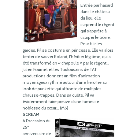
Entrée par hasard
dans le château
du lieu, elle
surprend le régent
qui s’apprête à
usurper le trône.
Pour fuir les
gardes, Pil se costume en princesse. Elle va alors
tenter de sauver Roland, l’héritier légitime, qui a
été transformé en « chapoule » par le régent…
Julien Fournet et les Toulousains de TAT
productions donnent un film d’animation
moyenâgeux rythmé autour d’une héroïne au
look de punkette qui affronte de multiples
chausse-trappes. Dans sa quête, Pil va
évidemment faire preuve d’une fameuse
noblesse du cœur… (M6)
SCREAM
A l’occasion du
e
25
anniversaire de