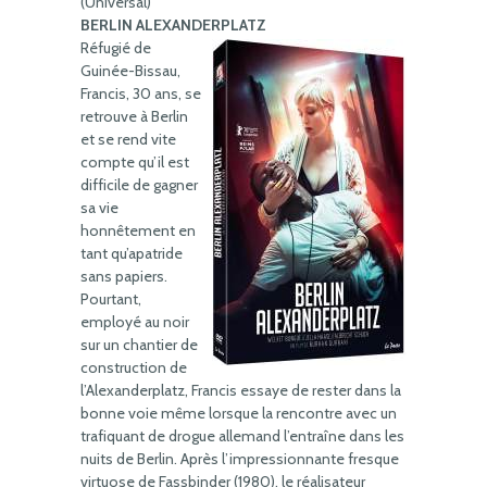
(Universal)
BERLIN ALEXANDERPLATZ
Réfugié de
Guinée-Bissau,
Francis, 30 ans, se
retrouve à Berlin
et se rend vite
compte qu’il est
difficile de gagner
sa vie
honnêtement en
tant qu’apatride
sans papiers.
Pourtant,
employé au noir
sur un chantier de
construction de
l’Alexanderplatz, Francis essaye de rester dans la
bonne voie même lorsque la rencontre avec un
trafiquant de drogue allemand l’entraîne dans les
nuits de Berlin. Après l’impressionnante fresque
virtuose de Fassbinder (1980), le réalisateur