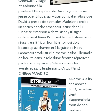
Greenwich Village
et s’adonne à la
peinture. Elle s’éprend de David, sympathique
jeune scientifique, qui vit sur son palier. Alors que
David la presse de se marier, Madeleine croise
un ancien et riche amant qui l’attire chez lui…
Cinéaste « maison » chez Disney (il signa
notamment
Mary Poppins
), Robert Stevenson
réussit, en 1947, un bon film noir qui doit
beaucoup au charme et à la grâce de Hedy
Lamarr qui produisit elle-même le film. Elle irradie
de beauté dans le rôle d’une femme réprouvée
par la société parce qu’elle accumule les
aventures sans lendemain… (Artus Films)
CINEMA PARADISO
À Rome, à la fin
des années
1980, Salvatore
vient
d’apprendre la
mort de son
vieil ami