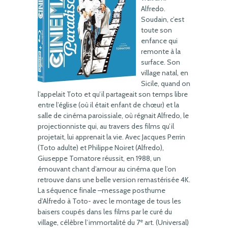
Alfredo.
Soudain, c’est
toute son
enfance qui
remonte à la
surface. Son
village natal, en
Sicile, quand on
l’appelait Toto et qu’il partageait son temps libre
entre l’église (où il était enfant de chœur) et la
salle de cinéma paroissiale, où régnait Alfredo, le
projectionniste qui, au travers des films qu’il
projetait, lui apprenait la vie. Avec Jacques Perrin
(Toto adulte) et Philippe Noiret (Alfredo),
Giuseppe Tornatore réussit, en 1988, un
émouvant chant d’amour au cinéma que l’on
retrouve dans une belle version remastérisée 4K.
La séquence finale –message posthume
d’Alfredo à Toto- avec le montage de tous les
baisers coupés dans les films par le curé du
e
village, célèbre l’immortalité du 7
art. (Universal)