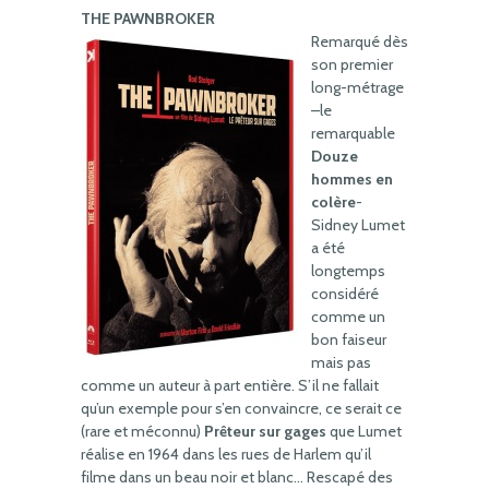
THE PAWNBROKER
Remarqué dès
son premier
long-métrage
–le
remarquable
Douze
hommes en
colère
-
Sidney Lumet
a été
longtemps
considéré
comme un
bon faiseur
mais pas
comme un auteur à part entière. S’il ne fallait
qu’un exemple pour s’en convaincre, ce serait ce
(rare et méconnu)
Prêteur sur gages
que Lumet
réalise en 1964 dans les rues de Harlem qu’il
filme dans un beau noir et blanc… Rescapé des