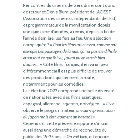
Rencontres du cinéma de Gérardmer sont donc
de retour et Denis Blum, président de l’ACIEST
(Association des cinémas indépendants de l’Est)
et programmateur de la manifestation depuis
une quinzaine d’années, a remis, depuis la fin de
l’année dernière, les fers au feu. Une sélection
compliquée ?
« Pour les films art et essai, comme par
exemple Les passagers de la nuit, ça n’a pas été difficile
et sur tout ce que j’ai vu, j’aurai pu en retenir bien
d’autres… »
Côté films français, il en va un peu
différemment car il est plus difficile de trouver
des productions qui tiennent la route,
notamment pour les comédies…
La sélection 2022 comprend une belle diversité
de nationalités avec des films asiatiques,
espagnol, allemand, argentin, norvégien…
« Il y a,
observe le programmateur,
une sur-représentation
du Japon mais c’est vraiment un hasard ! »
Cependant, cette présence nippone s’inscrit
aussi dans une démarche de reconquête du
public des 15-25 ans.
« On voit bien,
dit encore