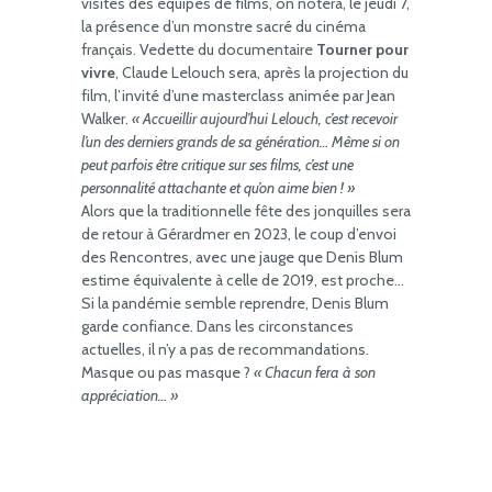
visites des équipes de films, on notera, le jeudi 7,
la présence d’un monstre sacré du cinéma
français. Vedette du documentaire
Tourner pour
vivre
, Claude Lelouch sera, après la projection du
film, l’invité d’une masterclass animée par Jean
Walker.
« Accueillir aujourd’hui Lelouch, c’est recevoir
l’un des derniers grands de sa génération… Même si on
peut parfois être critique sur ses films, c’est une
personnalité attachante et qu’on aime bien ! »
Alors que la traditionnelle fête des jonquilles sera
de retour à Gérardmer en 2023, le coup d’envoi
des Rencontres, avec une jauge que Denis Blum
estime équivalente à celle de 2019, est proche…
Si la pandémie semble reprendre, Denis Blum
garde confiance. Dans les circonstances
actuelles, il n’y a pas de recommandations.
Masque ou pas masque ?
« Chacun fera à son
appréciation… »