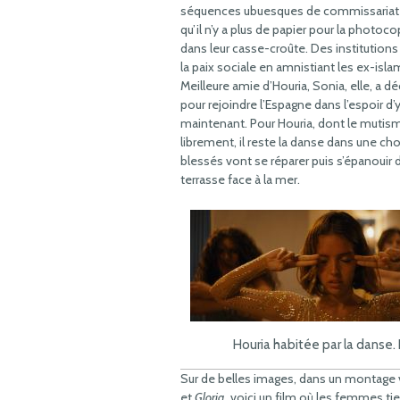
séquences ubuesques de commissariat où
qu’il n’y a plus de papier pour la photoco
dans leur casse-croûte. Des institution
la paix sociale en amnistiant les ex-isla
Meilleure amie d’Houria, Sonia, elle, a dé
pour rejoindre l’Espagne dans l’espoir d’y 
maintenant. Pour Houria, dont le mutism
librement, il reste la danse dans une ch
blessés vont se réparer puis s’épanouir da
terrasse face à la mer.
Houria habitée par la danse.
Sur de belles images, dans un montage 
et
Gloria
, voici un film où les femmes t