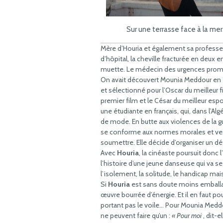
Sur une terrasse face à la mer
Mère d’Houria et également sa professeur 
d’hôpital, la cheville fracturée en deux
muette. Le médecin des urgences prom
On avait découvert Mounia Meddour en
et sélectionné pour l’Oscar du meilleur 
premier film et le César du meilleur espo
une étudiante en français, qui, dans l’Alg
de mode. En butte aux violences de la gue
se conforme aux normes morales et vest
soumettre. Elle décide d’organiser un dé
Avec
Houria
, la cinéaste poursuit donc 
l’histoire d’une jeune danseuse qui va 
l’isolement, la solitude, le handicap mai
Si
Houria
est sans doute moins emball
œuvre bourrée d’énergie. Et il en faut 
portant pas le voile… Pour Mounia Meddour,
ne peuvent faire qu’un :
« Pour moi
, dit-el