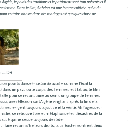
Algérie, le poids des traditions et le patriarcat sont trop présents et il
 une femme. Dans le film, Sabrina est une femme cultivée, qui a du
 pour certains danser dans des mariages est quelques chose de
nt… DR
ion pour la danse (
« ce lieu du sacré »
comme l’écrit la
a) dans un pays où le corps des femmes est tabou, le film
taille pour se reconstruire au sein d’un groupe de femmes
i, une réflexion sur l’Algérie vingt ans après la fin de la
times exigent toujours la justice et la vérité. Ali, l’agresseur
mnistié, se retrouve libre et métaphorise les désastres de la
ssé qui ne cesse toujours de rôder.
ur faire reconnaître leurs droits, la cinéaste montrent deux