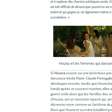
et à explorer des chemins artistiques variés. En 
est très difficile de s’émanciper quand on est
talent et qui gagne sa vie dignement même si
scandaleux. »
Houria et les femmes qui danse
Si
Houria
s’ouvre sur une lumineuse pass
danseuse étoile Marie-Claude Pietragall
développe ensuite, tandis que Houria ba
handicapées et souvent muettes elles auss
guerre civile alors que les familles des vic
d’Houria, est un terroriste repenti qui, a
décennie noire comme un fantôme du pa
Alors que Houria et sa mère bataillent po