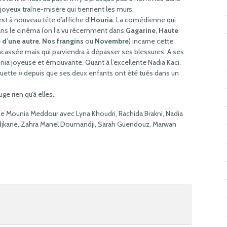
 joyeux traîne-misère qui tiennent les murs.
est à nouveau tête d’affiche d’
Houria
. La comédienne qui
ns le cinéma (on l’a vu récemment dans
Gagarine
,
Haute
 d’une autre
,
Nos frangins
ou
Novembre
) incarne cette
cassée mais qui parviendra à dépasser ses blessures. A ses
ia joyeuse et émouvante. Quant à l’excellente Nadia Kaci,
muette » depuis que ses deux enfants ont été tués dans un
ge rien qu’à elles..
de Mounia Meddour avec Lyna Khoudri, Rachida Brakni, Nadia
djkane, Zahra Manel Doumandji, Sarah Guendouz, Marwan