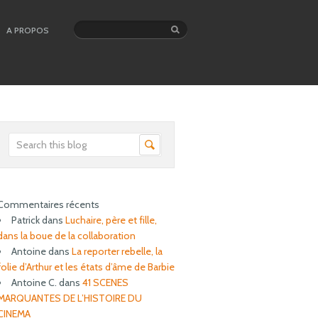
A PROPOS
Commentaires récents
Patrick
dans
Luchaire, père et fille,
dans la boue de la collaboration
Antoine
dans
La reporter rebelle, la
folie d’Arthur et les états d’âme de Barbie
Antoine C.
dans
41 SCENES
MARQUANTES DE L’HISTOIRE DU
CINEMA