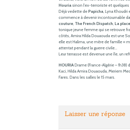
Houria
sinon l’ex-terroriste et quelques
Déjà vedette de
Papicha
, Lyna Khoudri 
commence à devenir incontournable da
couture
,
The French Dispatch
,
La place
tonique jeune femme qui se retrouve fra
côtés, Amira Hilda Douaouda est une Son
elle est Halima, une mère de famille « 
attentat pendant la guerre civile…
Leur terrasse est devenue une île, un refu
HOURIA
Drame (France-Algérie – 1h38) 
Kaci, Hilda Amira Douaouda, Meriem Me
Fares. Dans les salles le 15 mars.
Laisser une réponse