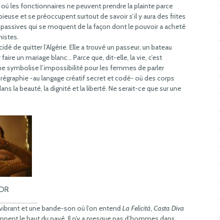
 les fonctionnaires ne peuvent prendre la plainte parce
pieuse et se préoccupent surtout de savoir s’il y aura des frites
s passives qui se moquent de la façon dont le pouvoir a acheté
mistes.
cidé de quitter l’Algérie. Elle a trouvé un passeur, un bateau
faire un mariage blanc… Parce que, dit-elle, la vie, c’est
e symbolise l’impossibilité pour les femmes de parler
orégraphie -au langage créatif secret et codé- où des corps
ns la beauté, la dignité et la liberté. Ne serait-ce que sur une
 DR
vibrant et une bande-son où l’on entend
La Felicità
,
Casta Diva
iennent le haut du pavé. Il n’y a presque pas d’hommes dans