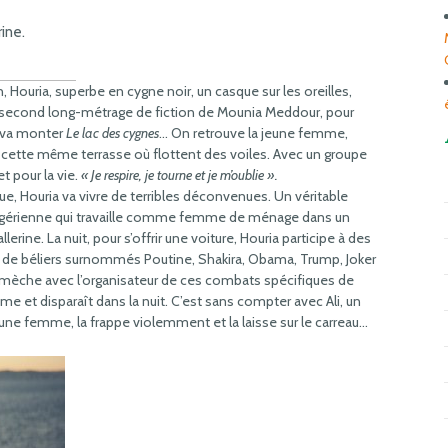
rine.
, Houria, superbe en cygne noir, un casque sur les oreilles,
 second long-métrage de fiction de Mounia Meddour, pour
i va monter
Le lac des cygnes
… On retrouve la jeune femme,
ur cette même terrasse où flottent des voiles. Avec un groupe
t pour la vie.
« Je respire, je tourne et je m’oublie ».
, Houria va vivre de terribles déconvenues. Un véritable
Algérienne qui travaille comme femme de ménage dans un
erine. La nuit, pour s’offrir une voiture, Houria participe à des
s de béliers surnommés Poutine, Shakira, Obama, Trump, Joker
mèche avec l’organisateur de ces combats spécifiques de
e et disparaît dans la nuit. C’est sans compter avec Ali, un
 jeune femme, la frappe violemment et la laisse sur le carreau…