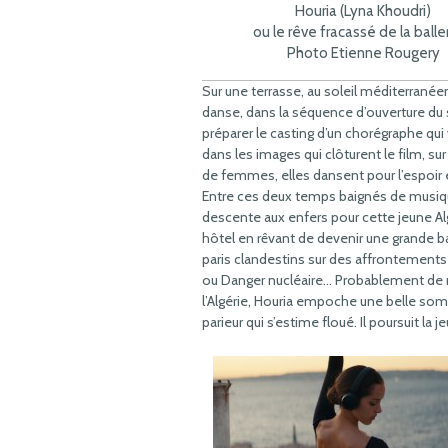
Houria (Lyna Khoudri)
ou le rêve fracassé de la balle
Photo Etienne Rougery
Sur une terrasse, au soleil méditerranéen
danse, dans la séquence d’ouverture du
préparer le casting d’un chorégraphe qu
dans les images qui clôturent le film, s
de femmes, elles dansent pour l’espoir e
Entre ces deux temps baignés de musique
descente aux enfers pour cette jeune 
hôtel en rêvant de devenir une grande ball
paris clandestins sur des affrontement
ou Danger nucléaire… Probablement de 
l’Algérie, Houria empoche une belle somm
parieur qui s’estime floué. Il poursuit la