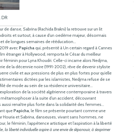
. DR
de danse, Sabrina (Rachida Brakni) la retrouve sur un lit
 endroits et surtout, à cause d’un oedème majeur, désormais
et de longues semaines de rééducation…
 2019 avec
Papicha
qui, présenté à Un certain regard à Cannes
film étranger à Hollywood, remporta le César du meilleur
ir féminin pour Lyna Khoudri. Celle-ci incarne alors Nedjma,
érie de la décennie noire (1991-2002), rêve de devenir styliste
rre civile et aux pressions de plus en plus fortes pour qu’elle
imentaires dictées par les islamistes, Nedjma refuse de se
filé de mode au sein de sa résidence universitaire…
l’exploration de la société algérienne contemporaine à travers
se métamorphoser à la suite d’un accident, découvrant
s aussi renaître plus forte dans la solidarité des femmes…
ant que
Papicha
, le film se présente pourtant comme une
pour Houria et Sabrina, danseuses, vivant sans hommes, ne
 le féminin, l’appétence artistique et l’aspiration à la liberté
le,
la liberté individuelle aspire à une envie de s’épanouir, à s’exprimer