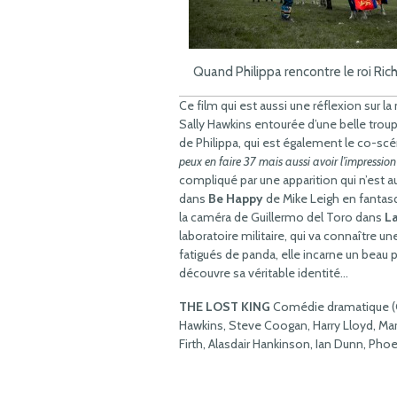
Quand Philippa rencontre le roi Richa
Ce film qui est aussi une réflexion sur l
Sally Hawkins entourée d’une belle trou
de Philippa, qui est également le co-sc
peux en faire 37 mais aussi avoir l’impression
compliqué par une apparition qui n’est a
dans
Be Happy
de Mike Leigh en fantasqu
la caméra de Guillermo del Toro dans
La
laboratoire militaire, qui va connaître 
fatigués de panda, elle incarne un beau 
découvre sa véritable identité…
THE LOST KING
Comédie dramatique (G
Hawkins, Steve Coogan, Harry Lloyd, Mar
Firth, Alasdair Hankinson, Ian Dunn, Phoe