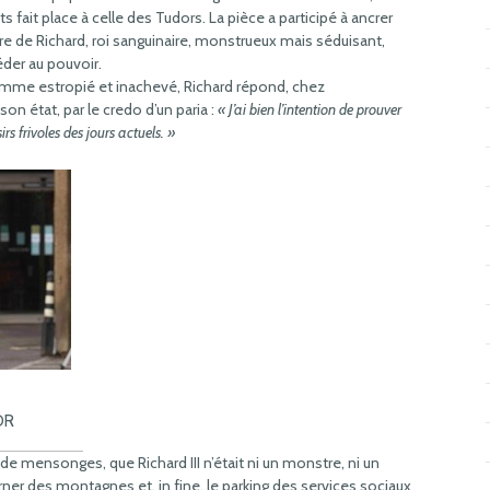
s fait place à celle des Tudors. La pièce a participé à ancrer
ire de Richard, roi sanguinaire, monstrueux mais séduisant,
der au pouvoir.
omme estropié et inachevé, Richard répond, chez
son état, par le credo d’un paria :
« J’ai bien l’intention de prouver
irs frivoles des jours actuels. »
DR
e mensonges, que Richard III n’était ni un monstre, ni un
rner des montagnes et, in fine, le parking des services sociaux