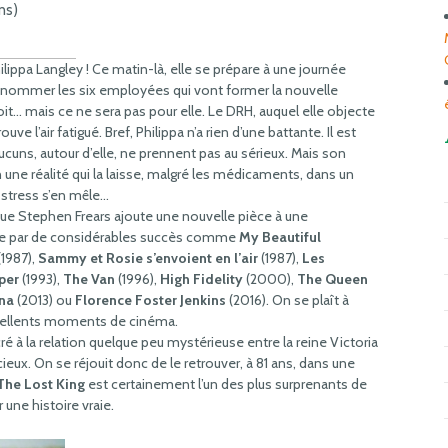
ns)
ilippa Langley ! Ce matin-là, elle se prépare à une journée
t nommer les six employées qui vont former la nouvelle
croit… mais ce ne sera pas pour elle. Le DRH, auquel elle objecte
ouve l’air fatigué. Bref, Philippa n’a rien d’une battante. Il est
aucuns, autour d’elle, ne prennent pas au sérieux. Mais son
une réalité qui la laisse, malgré les médicaments, dans un
e stress s’en mêle…
ique Stephen Frears ajoute une nouvelle pièce à une
ée par de considérables succès comme
My Beautiful
(1987),
Sammy et Rosie s’envoient en l’air
(1987),
Les
per
(1993),
The Van
(1996),
High Fidelity
(2000),
The Queen
na
(2013) ou
Florence Foster Jenkins
(2016). On se plaît à
’excellents moments de cinéma.
é à la relation quelque peu mystérieuse entre la reine Victoria
ncieux. On se réjouit donc de le retrouver, à 81 ans, dans une
The Lost King
est certainement l’un des plus surprenants de
r une histoire vraie.