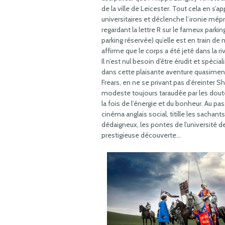
de la ville de Leicester. Tout cela en s’a
universitaires et déclenche l’ironie mépri
regardant la lettre R sur le fameux parking
parking réservée) qu’elle est en train de m
affirme que le corps a été jeté dans la r
Il n’est nul besoin d’être érudit et spéci
dans cette plaisante aventure quasiment
Frears, en ne se privant pas d’éreinter
modeste toujours taraudée par les doutes
la fois de l’énergie et du bonheur. Au pas
cinéma anglais social, titille les sacha
dédaigneux, les pontes de l’université de
prestigieuse découverte…