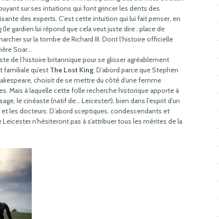
ppuyant sur ses intuitions qui font grincer les dents des
sante des experts. C’est cette intuition qui lui fait penser, en
 (le gardien lui répond que cela veut juste dire : place de
archer sur la tombe de Richard III. Dont l’histoire officielle
ivière Soar…
aliste de l’histoire britannique pour se glisser agréablement
 familiale qu’est
The Lost King
. D’abord parce que Stephen
 Shakespeare, choisit de se mettre du côté d’une femme
. Mais à laquelle cette folle recherche historique apporte à
sage, le cinéaste (natif de… Leicester!), bien dans l’esprit d’un
nts et les docteurs. D’abord sceptiques, condescendants et
 Leicester n’hésiteront pas à s’attribuer tous les mérites de la