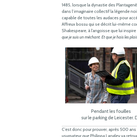
1485, lorsque la dynastie des Plantagenêt
dans l’imaginaire collectif la légende no
capable de toutes les audaces pour accé
Affreux bossu qui se décrit lui-même c
Shakespeare, à l’angoisse que lui inspire 
que je suis un méchant. Et que je hais les plais
Pendant les fouilles
sur le parking de Leicester. 
C’est donc pour prouver, après 500 ans d
usurpateur que Philippa Langley va retou