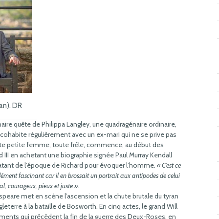
an). DR
naire quête de Philippa Langley, une quadragénaire ordinaire,
cohabite régulièrement avec un ex-mari qui ne se prive pas
te petite femme, toute frêle, commence, au début des
d III en achetant une biographie signée Paul Murray Kendall
s datant de l’époque de Richard pour évoquer l’homme.
« C’est ce
ment fascinant car il en brossait un portrait aux antipodes de celui
al, courageux, pieux et juste ».
speare met en scène l’ascension et la chute brutale du tyran
Angleterre à la bataille de Bosworth. En cinq actes, le grand Will
ents qui précèdent la fin de la guerre des Deux-Roses, en