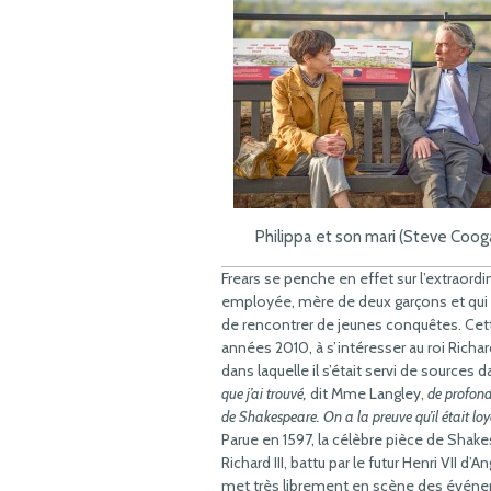
Philippa et son mari (Steve Coog
Frears se penche en effet sur l’extraordi
employée, mère de deux garçons et qui 
de rencontrer de jeunes conquêtes. Cet
années 2010, à s’intéresser au roi Richar
dans laquelle il s’était servi de source
que j’ai trouvé,
dit Mme Langley,
de profondé
de Shakespeare. On a la preuve qu’il était loy
Parue en 1597, la célèbre pièce de Shake
Richard III, battu par le futur Henri VII d’
met très librement en scène des événem