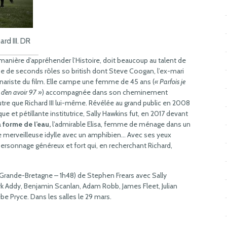
rd III. DR
a manière d’appréhender l’Histoire, doit beaucoup au talent de
pe de seconds rôles so british dont Steve Coogan, l’ex-mari
énariste du film. Elle campe une femme de 45 ans (
« Parfois je
 d’en avoir 97 »
) accompagnée dans son cheminement
utre que Richard III lui-même. Révélée au grand public en 2008
e et pétillante institutrice, Sally Hawkins fut, en 2017 devant
 forme de l’eau,
l’admirable Elisa, femme de ménage dans un
une merveilleuse idylle avec un amphibien… Avec ses yeux
personnage généreux et fort qui, en recherchant Richard,
rande-Bretagne – 1h48) de Stephen Frears avec Sally
k Addy, Benjamin Scanlan, Adam Robb, James Fleet, Julian
be Pryce. Dans les salles le 29 mars.