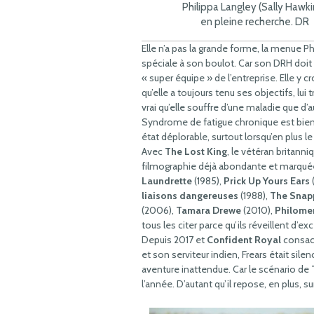
Philippa Langley (Sally Hawki
en pleine recherche. DR
Elle n’a pas la grande forme, la menue Ph
spéciale à son boulot. Car son DRH doi
« super équipe » de l’entreprise. Elle y 
qu’elle a toujours tenu ses objectifs, lui tr
vrai qu’elle souffre d’une maladie que d’
Syndrome de fatigue chronique est bien 
état déplorable, surtout lorsqu’en plus l
Avec
The Lost King
, le vétéran britann
filmographie déjà abondante et marqu
Laundrette
(1985),
Prick Up Yours Ears
liaisons dangereuses
(1988),
The Snap
(2006),
Tamara Drewe
(2010),
Philome
tous les citer parce qu’ils réveillent d
Depuis 2017 et
Confident Royal
consacr
et son serviteur indien, Frears était sile
aventure inattendue. Car le scénario de
l’année. D’autant qu’il repose, en plus, su