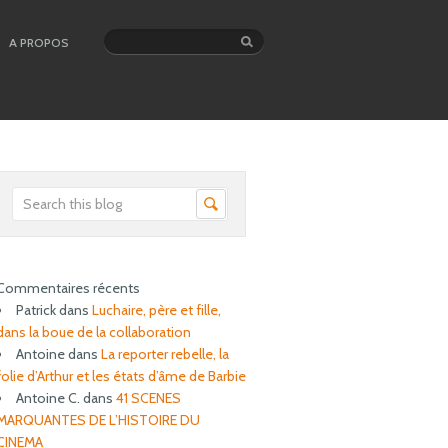
A PROPOS
Commentaires récents
Patrick
dans
Luchaire, père et fille,
dans la boue de la collaboration
Antoine
dans
La reporter rebelle, la
folie d’Arthur et les états d’âme de Barbie
Antoine C.
dans
41 SCENES
MARQUANTES DE L’HISTOIRE DU
CINEMA