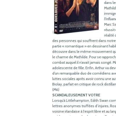
dans le
Mathild
immigré
l’Influe
Marc Sa
réussit
réalité
des personnes qui souffrent dans notre so
partie « romantique » en dessinant hab
découvre dans le même mouvement que 
le charme de Mathilde. Pour se rapproch
combat auquel il n’avait jamais songé. M
adolescente de fille. Enfin, Arthur va d
d’un remarquable duo de comédiens avec
luttes sociales après avoir connu une autr
Biolay, parfait en critique de rock disti
(M6)
SCANDALEUSEMENT VOTRE
Lorsqu’à Littlehampton, Edith Swan co
lettres anonymes truffées d’injures, Ro
voisine irlandaise à l’esprit libre et au lan