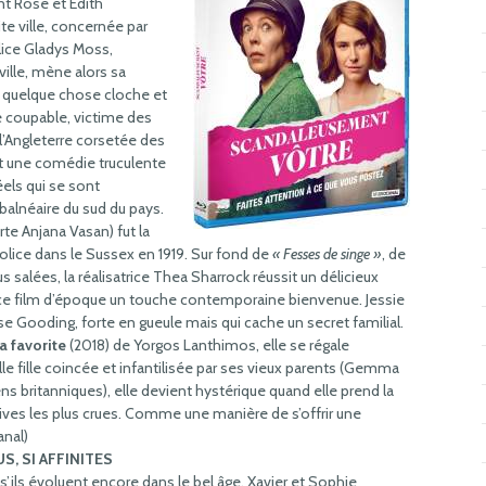
t Rose et Edith
te ville, concernée par
olice Gladys Moss,
ille, mène alors sa
 quelque chose cloche et
le coupable, victime des
Angleterre corsetée des
 une comédie truculente
réels qui se sont
balnéaire du sud du pays.
te Anjana Vasan) fut la
ice dans le Sussex en 1919. Sur fond de
« Fesses de singe »
, de
 salées, la réalisatrice Thea Sharrock réussit un délicieux
à ce film d’époque un touche contemporaine bienvenue. Jessie
e Gooding, forte en gueule mais qui cache un secret familial.
a favorite
(2018) de Yorgos Lanthimos, elle se régale
e fille coincée et infantilisée par ses vieux parents (Gemma
s britanniques), elle devient hystérique quand elle prend la
ives les plus crues. Comme une manière de s’offrir une
anal)
S, SI AFFINITES
’ils évoluent encore dans le bel âge, Xavier et Sophie