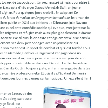
s locaux de l’association. Un peu, malgré lui mais pour plaire à
e, il accepte d’héberger Daoud (Amrullah Safi), un jeune
 afghan. Pour quelques jours croit-il… En adaptant
De
nce du lancer de minibar sur l’engagement humanitaire
, le roman de
lbert publié en 2015 aux éditions Le Dilettante, Julie Navarro
 une excellente comédie sociale qui évoque, avec justesse, la
 des migrants et réfugiés mais aussi plus globalement le drame
ciété. Par ailleurs, la cinéaste est également à l’aise dans la
ilement ses deux personnages avec un journaliste qui
son métier est un sport de combat et qu’il est tombé sous
er de Mathilde, Berthier va largement s’engager dans un
ieux encore, il va passer pour un « héros » aux yeux de son
evelopper une véritable amitié avec Daoud… Le film bénéficie
 Camille Cottin, toujours juste, en femme engagée dans les
e carrière professionnelle. Et puis il y a l’épatant Benjamin
llant quelques bonnes vannes sur la musique… Un excellent film !
mmence à recevoir des
se Gooding, sa rousse
gage fleuri, est