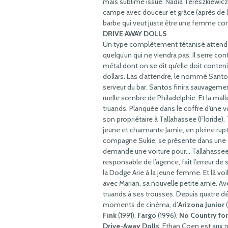
mais sublime issue. Nadia Tereszkiewicz 
campe avec douceur et grâce (après de
barbe qui veut juste être une femme c
DRIVE AWAY DOLLS
Un type complètement tétanisé attend 
quelqu’un qui ne viendra pas. Il serre con
métal dont on se dit qu’elle doit conten
dollars. Las d’attendre, le nommé Santos 
serveur du bar. Santos finira sauvagem
ruelle sombre de Philadelphie. Et la mal
truands. Planquée dans le coffre d’une vo
son propriétaire à Tallahassee (Floride).
jeune et charmante Jamie, en pleine ru
compagne Sukie, se présente dans une 
demande une voiture pour… Tallahassee ! 
responsable de l’agence, fait l’erreur de s
la Dodge Arie à la jeune femme. Et là voi
avec Marian, sa nouvelle petite amie. Av
truands à ses trousses. Depuis quatre d
moments de cinéma, d’
Arizona Junior
(
Fink
(1991),
Fargo
(1996),
No Country fo
Drive-Away Dolls
, Ethan Coen est aux 