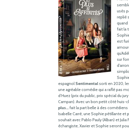
semble
usés pa
replié
quand S
fait la
Sophie 
est fur
amoure
qu’Adè
sur fo
d’arro
simpli
Sophie
espagnol
Sentimental
sorti en 2020, le
une agréable comédie qui a raflé pas moi
d’Huez (prix du public, prix spécial du ju
Campan). Avec un bon petit côté huis-c
plus…
fait la part belle à des comédiens
Isabelle Carré, une Sophie pétillante et 
souhait avec Pablo Pauly (Alban) et Julia
échangiste, Xavier et Sophie seront po