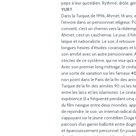
peps à leur quotidien. Rythmé, drôle, gri
YURT
Dans la Turquie de 1996, Ahmet, 14 ans, 
l’envoie dans un pensionnat religieux.
converti, c’est un chemin vers la rédempt
Ahmet, c’est un cauchemar. Le jour, il f
laïque et nationaliste. Le soir, il retrouv
longues heures d’études coraniques et l
son amitié avec un autre pensionnaire, 
strictes de ce système, qui ne vise qu’à
Avec son premier long métrage, le ciné
une sorte de variation sur les fameux
40
non point dans le Paris de la fin des an
Turquie de la fin des années 90 où les 
entre les laïcs et les islamistes. Le cinéa
expérience (il a fréquenté pendant cinq a
du film navigue entre deux mondes, appr
de rejoindre, le soir, un internat radical d
s’appuyant sur le jeune comédien Doga Ka
parcours d’un gamin ballotté entre dog
et épanouissement personnel. En jouant 