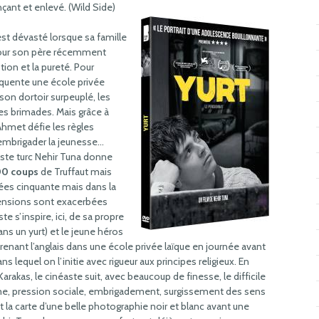
nçant et enlevé. (Wild Side)
est dévasté lorsque sa famille
 Pour son père récemment
ion et la pureté. Pour
réquente une école privée
e son dortoir surpeuplé, les
es brimades. Mais grâce à
Ahmet défie les règles
 embrigader la jeunesse…
aste turc Nehir Tuna donne
0 coups
de Truffaut mais
nées cinquante mais dans la
tensions sont exacerbées
ste s’inspire, ici, de sa propre
ns un yurt) et le jeune héros
enant l’anglais dans une école privée laïque en journée avant
ans lequel on l’initie avec rigueur aux principes religieux. En
rakas, le cinéaste suit, avec beaucoup de finesse, le difficile
me, pression sociale, embrigadement, surgissement des sens
la carte d’une belle photographie noir et blanc avant une