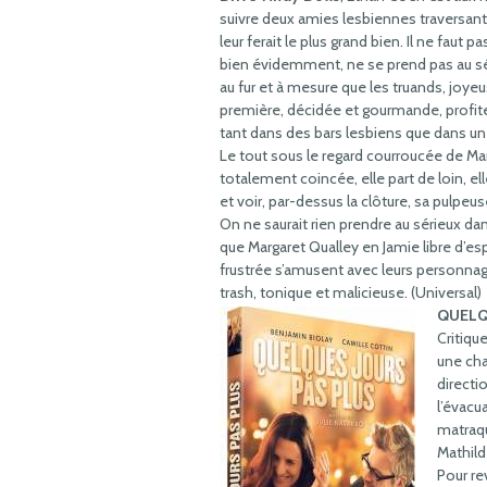
suivre deux amies lesbiennes traversant
leur ferait le plus grand bien. Il ne fau
bien évidemment, ne se prend pas au s
au fur et à mesure que les truands, joye
première, décidée et gourmande, profit
tant dans des bars lesbiens que dans un
Le tout sous le regard courroucée de Mari
totalement coincée, elle part de loin, el
et voir, par-dessus la clôture, sa pulpeu
On ne saurait rien prendre au sérieux da
que Margaret Qualley en Jamie libre d’es
frustrée s’amusent avec leurs personnage
trash, tonique et malicieuse. (Universal)
QUELQ
Critiqu
une cha
directi
l’évacu
matraqu
Mathild
Pour re