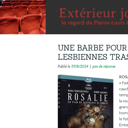
UNE BARBE POUR 
LESBIENNES TRA
Publié le
7/08/2024
|
pas de réponse
ROS
« Fai
cauch
temps
la r
grand
homme
le fu
Entr