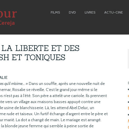
FILMS
DVD
LIVRES
ACTU-CINE
LA LIBERTE ET DES
SH ET TONIQUES
ALIE
tes qu’il m’aime… »
Dans un souffle, après une nouvelle nuit de
emar, Rosalie se réveille. C’est le grand jour même si le
 n’est pas à l’été. Son père a attelé une carriole. Ils prennent
oute vers un village aux maisons basses appuyé contre une
e usine de blanchisserie. Là, les attend Abel Deluc, un
 rude et taiseux. Un furtif échange d’argent entre le père et
tur marié. La dot a changé de main. Le mariage est arrangé.
e la blonde jeune femme qui semble à peine sortie de