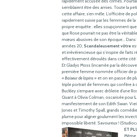
rapidement accusée des crimes. Pourtan
semblaient être des amies. Toute la peti
cette affaire, s’en mêle. L’officière de p
rapidement suivie par les femmes de la v
propre enquête : elles soupçonnent que
que Rose pourrait ne pas être la véritab
mœurs abusives de son époque… Dans l’
années 20,
Scandaleusement vôtre
est
et irrévérencieuse qui s’inspire de faits 
effectivement déroulés dans cette cité 
Et Gladys Moss (incarnée par la découver
première femme nommée officier de pol
« Baiseur de lapins »
et on en passe de plus
triple portrait de femmes qui confère 
Buckley s’empare avec drôlerie d’une Ros
Quant à Olivia Colman, oscarisée pour
L
manifestement de son Edith Swan. Vieill
Jones et Timothy Spall, grands comédien
plume pour aligner goulument les invect
impossible liberté. Savoureux ! (Studioc
ET PLU
Même s