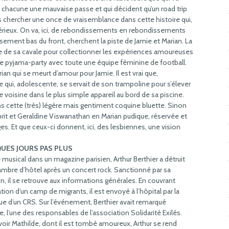
 chacune une mauvaise passe et qui décident qu’un road trip
t pas chercher une once de vraisemblance dans cette histoire qui,
érieux. On va, ici, de rebondissements en rebondissements
usement bas du front, cherchent la piste de Jamie et Marian. La
e de sa cavale pour collectionner les expériences amoureuses
e pyjama-party avec toute une équipe féminine de football.
an qui se meurt d’amour pour Jamie. Il est vrai que,
le qui, adolescente, se servait de son trampoline pour s’élever
se voisine dans le plus simple appareil au bord de sa piscine.
ns cette (très) légère mais gentiment coquine bluette. Sinon
prit et Geraldine Viswanathan en Marian pudique, réservée et
s. Et que ceux-ci donnent, ici, des lesbiennes, une vision
UES JOURS PAS PLUS
e musical dans un magazine parisien, Arthur Berthier a détruit
mbre d’hôtel après un concert rock. Sanctionné par sa
on, il se retrouve aux informations générales. En couvrant
ation d’un camp de migrants, il est envoyé à l’hôpital par la
e d’un CRS. Sur l’événement, Berthier avait remarqué
e, l’une des responsables de l’association Solidarité Exilés.
voir Mathilde, dont il est tombé amoureux, Arthur se rend