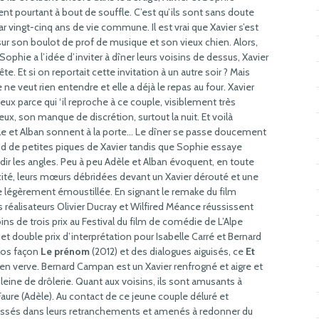
nt pourtant à bout de souffle. C’est qu’ils sont sans doute
r vingt-cinq ans de vie commune. Il est vrai que Xavier s’est
 sur son boulot de prof de musique et son vieux chien. Alors,
ophie a l’idée d’inviter à dîner leurs voisins de dessus, Xavier
 tête. Et si on reportait cette invitation à un autre soir ? Mais
ne veut rien entendre et elle a déjà le repas au four. Xavier
ieux parce qui ‘il reproche à ce couple, visiblement très
ux, son manque de discrétion, surtout la nuit. Et voilà
le et Alban sonnent à la porte… Le dîner se passe doucement
nd de petites piques de Xavier tandis que Sophie essaye
ndir les angles. Peu à peu Adèle et Alban évoquent, en toute
cité, leurs mœurs débridées devant un Xavier dérouté et une
 légèrement émoustillée. En signant le remake du film
s réalisateurs Olivier Ducray et Wilfired Méance réussissent
ns de trois prix au Festival du film de comédie de L’Alpe
ry et double prix d’interprétation pour Isabelle Carré et Bernard
los façon
Le prénom
(2012) et des dialogues aiguisés, ce
Et
 en verve. Bernard Campan est un Xavier renfrogné et aigre et
pleine de drôlerie. Quant aux voisins, ils sont amusants à
 Faure (Adèle). Au contact de ce jeune couple déluré et
ussés dans leurs retranchements et amenés à redonner du