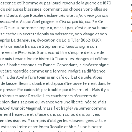
lescence et l’homme au pas lourd, revenu de la guerre de 1870
 de sérieuses blessures, comment les choses vont-elles se
r ? D’autant que Rosalie déclare très vite :
« Je ne veux pas une
ans enfant »
. A quoi Abel grogne :
« C’est un peu tôt, non ? »
Ce
el Deluc, « homme simple », ne sait pas, c’est que sa future
se cache un secret : depuis sa naissance, son visage et son
s après
La danseuse
, évocation de Loïe Fuller (1862-1928),
, la cinéaste française Stéphanie Di Giusto signe son
vers le 19e siècle. Son second film s’inspire de la vie de
re puis tenancière de bistrot à Thaon-les-Vosges et célèbre
mes à barbe connues en France. Cependant, la cinéaste signe
 veut être regardée comme une femme, malgré sa différence
 : aider Abel à faire tourner un café qui bat de l’aile. Alors
 de laisser fleurir sa barbe et d’apparaître ouvertement dans le
e presse. Par curiosité, par trouble, par désir muet… Mais il y a
e et s’amuser avec Rosalie. Les cauchemars récurrents de
bien dans sa peau qui avance vers une liberté inédite. Mais
u’Abel (Benoît Magimel, massif et fragile) va l’aimer comme
ment heureuse et à l’aise dans son corps dans l’univers
ien des risques. Y compris d’obliger les « braves gens » à se
n est sans limite et amènera Rosalie et Abel à une funeste