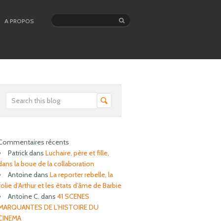
A PROPOS
Commentaires récents
Patrick
dans
Luchaire, père et fille,
dans la boue de la collaboration
Antoine
dans
La reporter rebelle, la
folie d’Arthur et les états d’âme de Barbie
Antoine C.
dans
41 SCENES
MARQUANTES DE L’HISTOIRE DU
CINEMA