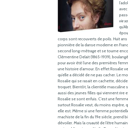
l’ado
avec
passe
vie s
qu’Ab
épou
corps sont recouverts de poils. Huit an
pionnière de la danse moderne en France
second long-métrage et se tourne encore 
Clémentine Delait (1865-1939), boulangè
pour avoir été l’une des premières fem
une histoire d’amour. En effet Rosalie
qu’elle a décidé de ne pas cacher. Le motif
Rosalie qui se rasait en cachette, décide
troquet. Bientôt, la clientèle masculine s
aussi des jeunes filles qui viennent rir
Rosalie se sont enfuis. C’est une femme 
surtout Rosalie veut, du moins espère, q
elle est. Même si une femme potentielle
machiste de la fin du 19e siècle, prend b
dévoiler. Mais la cruauté de l’être humai