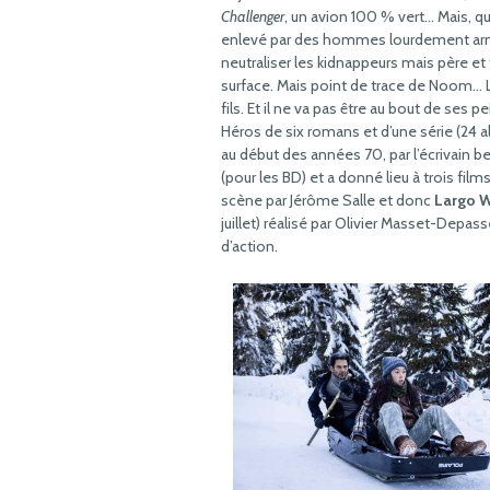
Challenger
, un avion 100 % vert… Mais, q
enlevé par des hommes lourdement armés
neutraliser les kidnappeurs mais père et fi
surface. Mais point de trace de Noom… L
fils. Et il ne va pas être au bout de ses 
Héros de six romans et d’une série (24 
au début des années 70, par l’écrivain 
(pour les BD) et a donné lieu à trois films
scène par Jérôme Salle et donc
Largo Wi
juillet) réalisé par Olivier Masset-Depass
d’action.