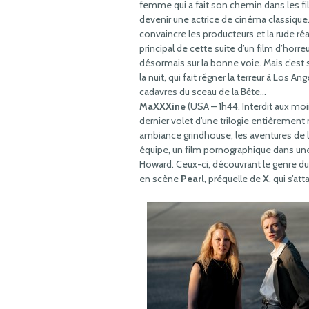
femme qui a fait son chemin dans les fil
devenir une actrice de cinéma classique.
convaincre les producteurs et la rude réa
principal de cette suite d’un film d’hor
désormais sur la bonne voie. Mais c’est
la nuit, qui fait régner la terreur à Los 
cadavres du sceau de la Bête…
MaXXXine
(USA – 1h44. Interdit aux moins
dernier volet d’une trilogie entièrement 
ambiance grindhouse, les aventures de la
équipe, un film pornographique dans une
Howard. Ceux-ci, découvrant le genre du
en scène
Pearl
, préquelle de
X
, qui s’a