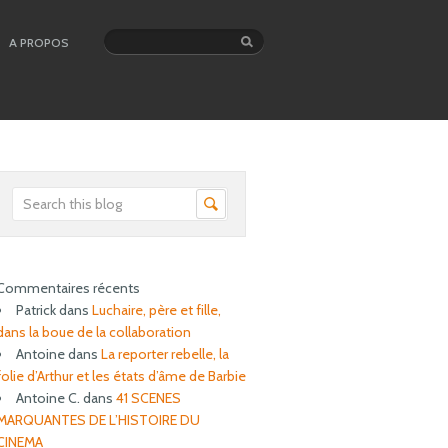
A PROPOS
Commentaires récents
Patrick
dans
Luchaire, père et fille,
dans la boue de la collaboration
Antoine
dans
La reporter rebelle, la
folie d’Arthur et les états d’âme de Barbie
Antoine C.
dans
41 SCENES
MARQUANTES DE L’HISTOIRE DU
CINEMA