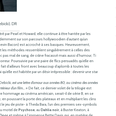
e
bicki). DR
é par Pearl et Howard, elle continue à être hantée par les
idemment sur son parcours hollywoodien d’autant qu’un
 (Kevin Bacon) est accroché à ses basques. Heureusement,
t les méthodes ressemblent singulièrement à celles des
 pas mal de sang, de crâne fracassé mais aussi d’humour, Ti
rreur. Poursuivie par une paire de flics persuadés qu’elle en
e fait d’ailleurs front avec beaucoup d’aplomb à toutes les
i qu’elle est habitée par un désir irrépressible : devenir une star
Debicki,
est une lettre d’amour aux années 80, au cinéma des années
ntérieur d’un film… »
De fait, ce dernier volet de la trilogie est
re hommage au cinéma américain, serait-il de série B, en se
, en poussant la porte des plateaux et en multipliant les clins
 le jeu de piste- à Theda Bara, l’un des premiers sex-symbols
 au motel de
Psychose
, au
Dahlia noir
, à Buster Keaton, à
 Door
et même à l’immense Bette Davis qui, en matière de