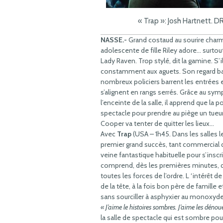
« Trap »: Josh Hartnett. D
NASSE.-
Grand costaud au sourire char
adolescente de fille Riley adore… surtout
Lady Raven. Trop stylé, dit la gamine. S
constamment aux aguets. Son regard bala
nombreux policiers barrent les entrées et 
s’alignent en rangs serrés. Grâce au sym
l’enceinte de la salle, il apprend que la p
spectacle pour prendre au piège un tueu
Cooper va tenter de quitter les lieux…
Avec
Trap
(USA – 1h45. Dans les salles l
premier grand succès, tant commercial q
veine fantastique habituelle pour s’inscri
comprend, dès les premières minutes, que
toutes les forces de l’ordre. L ‘intérêt d
de la tête, à la fois bon père de famille 
sans sourciller à asphyxier au monoxy
« J’aime le histoires sombres. J’aime les dén
la salle de spectacle qui est sombre pou