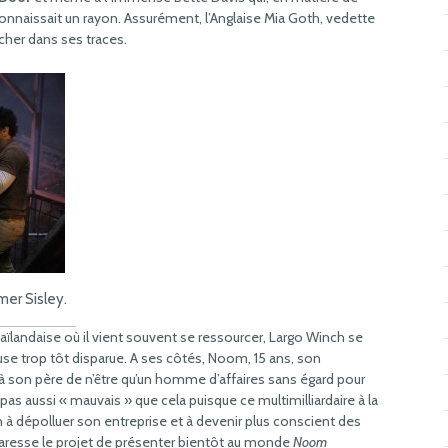
nnaissait un rayon. Assurément, l’Anglaise Mia Goth, vedette
cher dans ses traces.
mer Sisley.
ïlandaise où il vient souvent se ressourcer, Largo Winch se
use trop tôt disparue. A ses côtés, Noom, 15 ans, son
e à son père de n’être qu’un homme d’affaires sans égard pour
st pas aussi « mauvais » que cela puisque ce multimilliardaire à la
n à dépolluer son entreprise et à devenir plus conscient des
 caresse le projet de présenter bientôt au monde
Noom