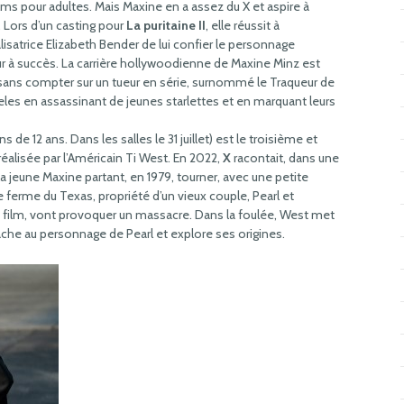
ms pour adultes. Mais Maxine en a assez du X et aspire à
 Lors d’un casting pour
La puritaine II
, elle réussit à
lisatrice Elizabeth Bender de lui confier le personnage
reur à succès. La carrière hollywoodienne de Maxine Minz est
 sans compter sur un tueur en série, surnommé le Traqueur de
Angeles en assassinant de jeunes starlettes et en marquant leurs
 de 12 ans. Dans les salles le 31 juillet) est le troisième et
réalisée par l’Américain Ti West. En 2022,
X
racontait, dans une
 jeune Maxine partant, en 1979, tourner, avec une petite
 ferme du Texas, propriété d’un vieux couple, Pearl et
 film, vont provoquer un massacre. Dans la foulée, West met
ttache au personnage de Pearl et explore ses origines.