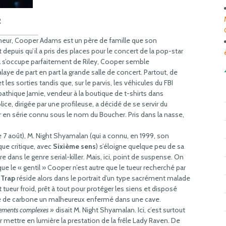
R
meur, Cooper Adams est un père de famille que son
 depuis qu’il a pris des places pour le concert de la pop-star
’il s’occupe parfaitement de Riley, Cooper semble
ye de part en part la grande salle de concert. Partout, de
les sorties tandis que, sur le parvis, les véhicules du FBI
pathique Jamie, vendeur à la boutique de t-shirts dans
olice, dirigée par une profileuse, a décidé de se servir du
r en série connu sous le nom du Boucher. Pris dans la nasse,
e 7 août), M. Night Shyamalan (qui a connu, en 1999, son
ue critique, avec
Sixième sens
) s’éloigne quelque peu de sa
re dans le genre serial-killer. Mais, ici, point de suspense. On
 le « gentil » Cooper n’est autre que le tueur recherché par
e
Trap
réside alors dans le portrait d’un type sacrément malade
et tueur froid, prêt à tout pour protéger les siens et disposé
de de carbone un malheureux enfermé dans une cave.
ouements complexes »
disait M. Night Shyamalan. Ici, c’est surtout
r mettre en lumière la prestation de la frêle Lady Raven. De