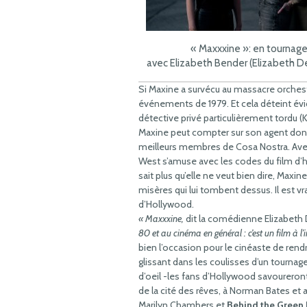
« Maxxxine »: en tournag
avec Elizabeth Bender (Elizabeth De
Si Maxine a survécu au massacre orchestr
événements de 1979. Et cela déteint év
détective privé particulièrement tordu
Maxine peut compter sur son agent don
meilleurs membres de Cosa Nostra. Avec
West s’amuse avec les codes du film d’ho
sait plus qu’elle ne veut bien dire, Maxin
misères qui lui tombent dessus. Il est vra
d’Hollywood.
« Maxxxine,
dit la comédienne Elizabeth 
80 et au cinéma en général : c’est un film à l’i
bien l’occasion pour le cinéaste de rend
glissant dans les coulisses d’un tournage
d’oeil -les fans d’Hollywood savoureront
de la cité des rêves, à Norman Bates et
Marilyn Chambers et
Behind the Green