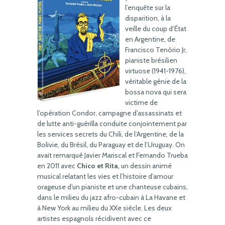
l’enquête sur la
disparition, à la
veille du coup d’État
en Argentine, de
Francisco Tenório Jr,
pianiste brésilien
virtuose (1941-1976),
véritable génie de la
bossa nova qui sera
victime de
l’opération Condor, campagne d’assassinats et
de lutte anti-guérilla conduite conjointement par
les services secrets du Chili, de l’Argentine, de la
Bolivie, du Brésil, du Paraguay et de l’Uruguay. On
avait remarqué Javier Mariscal et Fernando Trueba
en 2011 avec
Chico et Rita
, un dessin animé
musical relatant les vies et l’histoire d’amour
orageuse d’un pianiste et une chanteuse cubains,
dans le milieu du jazz afro-cubain à La Havane et
à New York au milieu du XXe siècle. Les deux
artistes espagnols récidivent avec ce