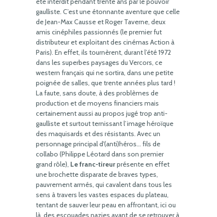
été interdit pendant trente ans par le pouvoir
gaulliste. C’est une étonnante aventure que celle
de Jean-Max Causse et Roger Taverne, deux
amis cinéphiles passionnés (le premier fut
distributeur et exploitant des cinémas Action à
Paris). En effet, ils tournèrent, durant l’été 1972
dans les superbes paysages du Vercors, ce
western français qui ne sortira, dans une petite
poignée de salles, que trente années plus tard !
La faute, sans doute, à des problèmes de
production et de moyens financiers mais
certainement aussi au propos jugé trop anti-
gaulliste et surtout ternissant l’image héroïque
des maquisards et des résistants. Avec un
personnage principal d'(anti)héros… fils de
collabo (Philippe Léotard dans son premier
grand rôle),
Le franc-tireur
présente en effet
une brochette disparate de braves types,
pauvrement armés, qui cavalent dans tous les
sens à travers les vastes espaces du plateau,
tentant de sauver leur peau en affrontant, ici ou
là, des escouades nazies avant de se retrouver à