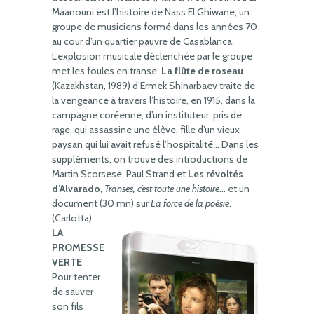
Maanouni est l’histoire de Nass El Ghiwane, un
groupe de musiciens formé dans les années 70
au cour d’un quartier pauvre de Casablanca.
L’explosion musicale déclenchée par le groupe
met les foules en transe.
La flûte de roseau
(Kazakhstan, 1989) d’Ermek Shinarbaev traite de
la vengeance à travers l’histoire, en 1915, dans la
campagne coréenne, d’un instituteur, pris de
rage, qui assassine une élève, fille d’un vieux
paysan qui lui avait refusé l’hospitalité… Dans les
suppléments, on trouve des introductions de
Martin Scorsese, Paul Strand et
Les révoltés
d’Alvarado
,
Transes, c’est toute une histoire
… et un
document (30 mn) sur
La force de la poésie
.
(Carlotta)
LA
PROMESSE
VERTE
Pour tenter
de sauver
son fils