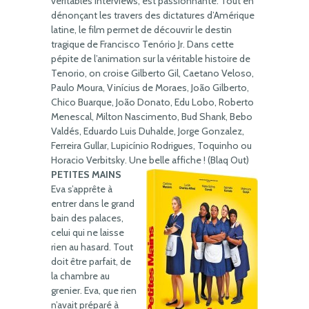
véritables interviews, est passionnante. Tout en
dénonçant les travers des dictatures d’Amérique
latine, le film permet de découvrir le destin
tragique de Francisco Tenório Jr. Dans cette
pépite de l’animation sur la véritable histoire de
Tenorio, on croise Gilberto Gil, Caetano Veloso,
Paulo Moura, Vinícius de Moraes, João Gilberto,
Chico Buarque, João Donato, Edu Lobo, Roberto
Menescal, Milton Nascimento, Bud Shank, Bebo
Valdés, Eduardo Luis Duhalde, Jorge Gonzalez,
Ferreira Gullar, Lupicínio Rodrigues, Toquinho ou
Horacio Verbitsky. Une belle affiche ! (Blaq Out)
PETITES MAINS
Eva s’apprête à
entrer dans le grand
bain des palaces,
celui qui ne laisse
rien au hasard. Tout
doit être parfait, de
la chambre au
grenier. Eva, que rien
n’avait préparé à