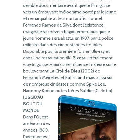
semble documentaire avant que le film glisse
vers un émouvant mélodrame porté par le jeune
et remarquable acteur non professionnel
Fernando Ramos da Silva dont l’existence
marginale s’achèvera tragiquement puisque le
jeune homme sera abattu, en 1987, par la police
militaire dans des circonstances troubles.
Disponible pour la première fois en Blu-ray et
dans une restauration 4K,
Pixote
, littéralement
« petit gosse », aura une influence majeure sur le
bouleversant
La Cité de Dieu
(2002) de
Fernando Meirelles et Katia Lund mais aussi sur
de nombreux cinéastes comme Spike Lee,
Harmony Korine ou les frères Safdie. (Carlotta)
JUSQU’AU
BOUT DU
MONDE
Dans l’Ouest
américain des
années 1860,
l’aventure est