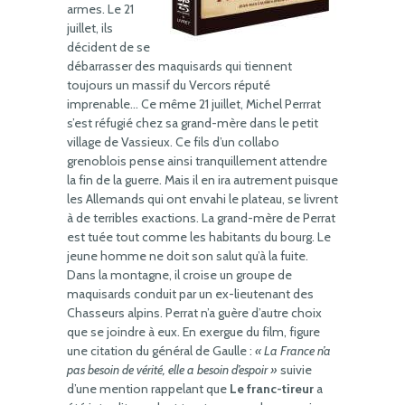
armes. Le 21
juillet, ils
décident de se
débarrasser des maquisards qui tiennent
toujours un massif du Vercors réputé
imprenable… Ce même 21 juillet, Michel Perrrat
s’est réfugié chez sa grand-mère dans le petit
village de Vassieux. Ce fils d’un collabo
grenoblois pense ainsi tranquillement attendre
la fin de la guerre. Mais il en ira autrement puisque
les Allemands qui ont envahi le plateau, se livrent
à de terribles exactions. La grand-mère de Perrat
est tuée tout comme les habitants du bourg. Le
jeune homme ne doit son salut qu’à la fuite.
Dans la montagne, il croise un groupe de
maquisards conduit par un ex-lieutenant des
Chasseurs alpins. Perrat n’a guère d’autre choix
que se joindre à eux. En exergue du film, figure
une citation du général de Gaulle :
« La France n’a
pas besoin de vérité, elle a besoin d’espoir »
suivie
d’une mention rappelant que
Le franc-tireur
a