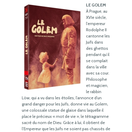
LE GOLEM
À Prague, au
XVIe siècle,
l’empereur
Rodolphe II
cantonne les
Juifs dans
des ghettos
pendant qu’il
se complait
dans la ville
avec sa cour.
Philosophe
et magicien,
le rabbin
Löw, qui a vu dans les étoiles, l’annonce d’un
grand danger pour les Juifs, donne vie au Golem,
une colossale statue de glaise dans laquelle il
place le précieux « mot de vie », le tétragramme
sacré du nom de Dieu. Grâce à lui, il obtient de
l’Empereur que les Juifs ne soient pas chassés de