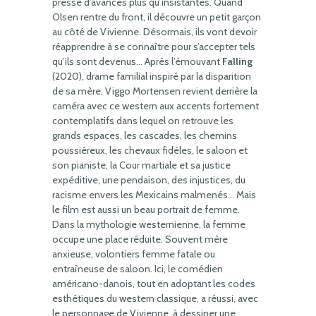
presse d’avances plus qu’insistantes. Quand
Olsen rentre du front, il découvre un petit garçon
au côté de Vivienne. Désormais, ils vont devoir
réapprendre à se connaître pour s’accepter tels
qu’ils sont devenus… Après l’émouvant
Falling
(2020), drame familial inspiré par la disparition
de sa mère, Viggo Mortensen revient derrière la
caméra avec ce western aux accents fortement
contemplatifs dans lequel on retrouve les
grands espaces, les cascades, les chemins
poussiéreux, les chevaux fidèles, le saloon et
son pianiste, la Cour martiale et sa justice
expéditive, une pendaison, des injustices, du
racisme envers les Mexicains malmenés… Mais
le film est aussi un beau portrait de femme.
Dans la mythologie westernienne, la femme
occupe une place réduite. Souvent mère
anxieuse, volontiers femme fatale ou
entraîneuse de saloon. Ici, le comédien
américano-danois, tout en adoptant les codes
esthétiques du western classique, a réussi, avec
le personnage de Vivienne, à dessiner une