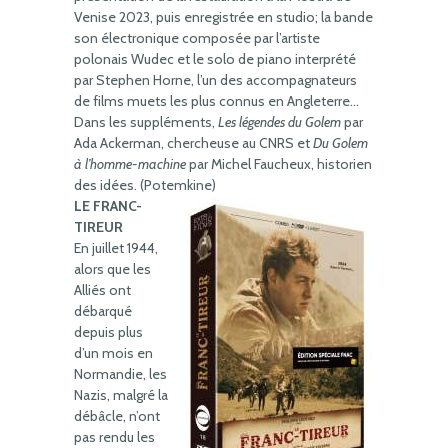
Venise 2023, puis enregistrée en studio; la bande
son électronique composée par l’artiste
polonais Wudec et le solo de piano interprété
par Stephen Horne, l’un des accompagnateurs
de films muets les plus connus en Angleterre…
Dans les suppléments,
Les légendes du Golem
par
Ada Ackerman, chercheuse au CNRS et
Du Golem
à l’homme-machine
par Michel Faucheux, historien
des idées. (Potemkine)
LE FRANC-
TIREUR
En juillet 1944,
alors que les
Alliés ont
débarqué
depuis plus
d’un mois en
Normandie, les
Nazis, malgré la
débâcle, n’ont
pas rendu les