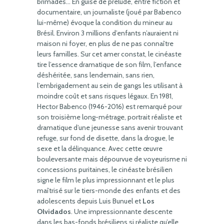
brimades… En guise de prélude, entre fiction et
documentaire, un journaliste (joué par Babenco
lui-même) évoque la condition du mineur au
Brésil. Environ 3 millions d’enfants n’auraient ni
maison ni foyer, en plus de ne pas connaître
leurs familles. Sur cet amer constat, le cinéaste
tire l’essence dramatique de son film, l’enfance
déshéritée, sans lendemain, sans rien,
l’embrigadement au sein de gangs les utilisant à
moindre coût et sans risques légaux. En 1981,
Hector Babenco (1946-2016) est remarqué pour
son troisième long-métrage, portrait réaliste et
dramatique d’une jeunesse sans avenir trouvant
refuge, sur fond de disette, dans la drogue, le
sexe et la délinquance. Avec cette œuvre
bouleversante mais dépourvue de voyeurisme ni
concessions puritaines, le cinéaste brésilien
signe le film le plus impressionnant et le plus
maîtrisé sur le tiers-monde des enfants et des
adolescents depuis Luis Bunuel et
Los
Olvidados
. Une impressionnante descente
dans les bas-fonds brésiliens si réaliste qu’elle