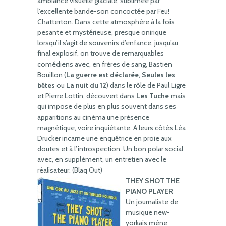
ambiance visuelle glaciale, sublimée par
l’excellente bande-son concoctée par Feu!
Chatterton. Dans cette atmosphère à la fois
pesante et mystérieuse, presque onirique
lorsqu’il s’agit de souvenirs d’enfance, jusqu’au
final explosif, on trouve de remarquables
comédiens avec, en frères de sang, Bastien
Bouillon (
La guerre est déclarée
,
Seules les
bêtes
ou
La nuit du 12
) dans le rôle de Paul Ligre
et Pierre Lottin, découvert dans
Les Tuche
mais
qui impose de plus en plus souvent dans ses
apparitions au cinéma une présence
magnétique, voire inquiétante. A leurs côtés Léa
Drucker incarne une enquêtrice en proie aux
doutes et à l’introspection. Un bon polar social
avec, en supplément, un entretien avec le
réalisateur. (Blaq Out)
THEY SHOT THE
PIANO PLAYER
Un journaliste de
musique new-
yorkais mène