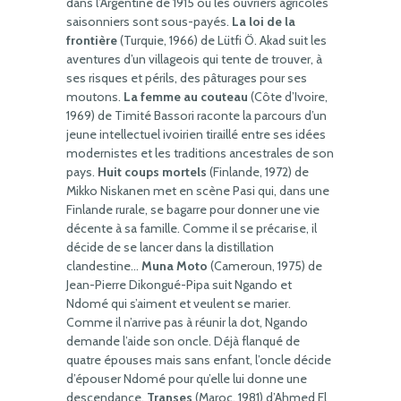
dans l’Argentine de 1915 où les ouvriers agricoles
saisonniers sont sous-payés.
La loi de la
frontière
(Turquie, 1966) de Lütfi Ö. Akad suit les
aventures d’un villageois qui tente de trouver, à
ses risques et périls, des pâturages pour ses
moutons.
La femme au couteau
(Côte d’Ivoire,
1969) de Timité Bassori raconte la parcours d’un
jeune intellectuel ivoirien tiraillé entre ses idées
modernistes et les traditions ancestrales de son
pays.
Huit coups mortels
(Finlande, 1972) de
Mikko Niskanen met en scène Pasi qui, dans une
Finlande rurale, se bagarre pour donner une vie
décente à sa famille. Comme il se précarise, il
décide de se lancer dans la distillation
clandestine…
Muna Moto
(Cameroun, 1975) de
Jean-Pierre Dikongué-Pipa suit Ngando et
Ndomé qui s’aiment et veulent se marier.
Comme il n’arrive pas à réunir la dot, Ngando
demande l’aide son oncle. Déjà flanqué de
quatre épouses mais sans enfant, l’oncle décide
d’épouser Ndomé pour qu’elle lui donne une
descendance.
Transes
(Maroc, 1981) d’Ahmed El