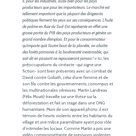
il,
pour les industriels, aussi bien pour les pays
producteurs que pour les importateurs. Le marché est
tellement important que la plupart des dirigeants
politiques ferment les yeux sur ses conséquences. L’huile
de palme en Asie du Sud-Est représente en effet une
grosse partie du PIB des pays producteurs et génère un
grand nombre d’emplois. Et pour le consommateur
qu’importe qu’à l’autre bout de la planète, on abatte
des forêts primaires à la biodiversité inestimable, qui
soit dit en passant ne repousseront jamais ! »
Ici, les
préoccupations du cinéaste -qui signe une
fiction- sont bien présentes avec un combat de
David contre Goliath, celui d’une femme et de
son fils contre les gouvernements corrompus et
les multinationales véreuses. Martin Landreau
(Félix Moati) travaille sur une thèse sur la
déforestation et fait un stage dans une ONG
humanitaire. Muni de son appareil photo, il est
témoin de heurts violents entre les habitants du
village et une milice paramilitaire ayant pour rôle
d’intimider les locaux. Comme Martin a pris une
vidéo compromettante de pressions violentes