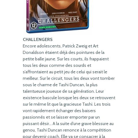
CHALLENGERS
Encore adolescents, Patrick Zweig et Art
Donaldson étaient déjà des pointures de la
petite balle jaune. Sur les courts, ils frappaient
tous les deux comme des sourds et
s’affrontaient au petit jeu de celui qui serait le
meilleur. Sur le circuit, tous les deux vont tomber
sous le charme de Tashi Duncan, la plus
talentueuse joueuse de sa génération. Leur
existence bascule lorsque les deux se retrouvent
sur le même lit que la gracieuse Tashi. Les trois
vont rapidement échanger des baisers
passionnés et se laisser emporter par un
puissant désir… A la suite d’une grave blessure au
genou, Tashi Duncan renonce à la compétition
pour devenir coach. Elle va se consacrer à la