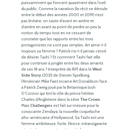
puissamment qui foncent quasiment dans l’oeil
du public. Comme la narration (le récit se déroule
entre le début des années 2000 et 2019) n’est
pas linéaire, on saute d’avant en arrière et
d’arrière en avant au point de perdre un peu la
notion du temps tout en ne cessant de
constater que les rapports entre les trois
protagonistes ne sont pas simples. Art aime-t-il
toujours sa femme ? Patrick n’a-t-il jamais cessé
de désirer Tashi ? Et comment Tashi fait-elle
pour continuer à jongler entre les deux amants
de ses 18 ans ? Interprète de Riff dans le
West
Side Story
(2021) de Steven Spielberg,
l’Américain Mike Faist incarne Art Donaldson face
à Patrick Zweig joué par le Britannique Josh
O’Connor qui tint le rôle du prince héritier
Charles d’Angleterre dans la série
The Crown
.
Mais
Challengers
est fait sur mesure pour la
coruscante Zendaya, la nouvelle coqueluche
afro-américaine d’Hollywood. Sa Tashi est une
femme ambitieuse, forte, féroce, intransigeante