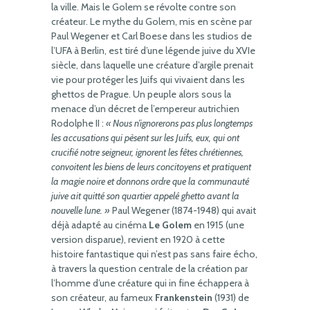
la ville. Mais le Golem se révolte contre son
créateur. Le mythe du Golem, mis en scène par
Paul Wegener et Carl Boese dans les studios de
l’UFA à Berlin, est tiré d’une légende juive du XVIe
siècle, dans laquelle une créature d’argile prenait
vie pour protéger les Juifs qui vivaient dans les
ghettos de Prague. Un peuple alors sous la
menace d’un décret de l’empereur autrichien
Rodolphe II :
« Nous n’ignorerons pas plus longtemps
les accusations qui pèsent sur les Juifs, eux, qui ont
crucifié notre seigneur, ignorent les fêtes chrétiennes,
convoitent les biens de leurs concitoyens et pratiquent
la magie noire et donnons ordre que la communauté
juive ait quitté son quartier appelé ghetto avant la
nouvelle lune. »
Paul Wegener (1874-1948) qui avait
déjà adapté au cinéma
Le Golem
en 1915 (une
version disparue), revient en 1920 à cette
histoire fantastique qui n’est pas sans faire écho,
à travers la question centrale de la création par
l’homme d’une créature qui in fine échappera à
son créateur, au fameux
Frankenstein
(1931) de