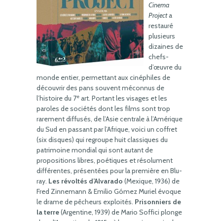
Cinema
Project
a
restauré
plusieurs
dizaines de
chefs-
d’œuvre du
monde entier, permettant aux cinéphiles de
découvrir des pans souvent méconnus de
e
l’histoire du 7
art. Portant les visages et les
paroles de sociétés dont les films sont trop
rarement diffusés, de l’Asie centrale à l’Amérique
du Sud en passant par l’Afrique, voici un coffret
(six disques) qui regroupe huit classiques du
patrimoine mondial qui sont autant de
propositions libres, poétiques et résolument
différentes, présentées pour la première en Blu-
ray.
Les révoltés d’Alvarado
(Mexique, 1936) de
Fred Zinnemann & Emilio Gómez Muriel évoque
le drame de pêcheurs exploités.
Prisonniers de
la terre
(Argentine, 1939) de Mario Soffici plonge