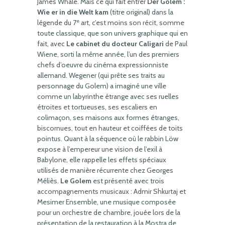
James Whale. Mais ce qui fait entrer
Der Golem :
Wie er in die Welt kam
(titre original) dans la
e
légende du 7
art, c’est moins son récit, somme
toute classique, que son univers graphique qui en
fait, avec
Le cabinet du docteur Caligari
de Paul
Wiene, sorti la même année, l’un des premiers
chefs d’oeuvre du cinéma expressionniste
allemand. Wegener (qui prête ses traits au
personnage du Golem) a imaginé une ville
comme un labyrinthe étrange avec ses ruelles
étroites et tortueuses, ses escaliers en
colimaçon, ses maisons aux formes étranges,
biscornues, tout en hauteur et coiffées de toits
pointus. Quant à la séquence où le rabbin Löw
expose à l’empereur une vision de l’exil à
Babylone, elle rappelle les effets spéciaux
utilisés de manière récurrente chez Georges
Méliès.
Le Golem
est présenté avec trois
accompagnements musicaux : Admir Shkurtaj et
Mesimer Ensemble, une musique composée
pour un orchestre de chambre, jouée lors de la
présentation de la restauration à la Mostra de