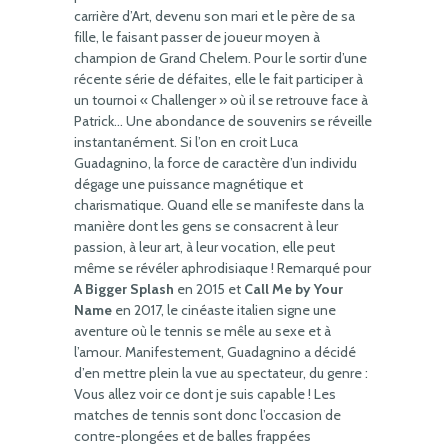
carrière d’Art, devenu son mari et le père de sa
fille, le faisant passer de joueur moyen à
champion de Grand Chelem. Pour le sortir d’une
récente série de défaites, elle le fait participer à
un tournoi « Challenger » où il se retrouve face à
Patrick… Une abondance de souvenirs se réveille
instantanément. Si l’on en croit Luca
Guadagnino, la force de caractère d’un individu
dégage une puissance magnétique et
charismatique. Quand elle se manifeste dans la
manière dont les gens se consacrent à leur
passion, à leur art, à leur vocation, elle peut
même se révéler aphrodisiaque ! Remarqué pour
A Bigger Splash
en 2015 et
Call Me by Your
Name
en 2017, le cinéaste italien signe une
aventure où le tennis se mêle au sexe et à
l’amour. Manifestement, Guadagnino a décidé
d’en mettre plein la vue au spectateur, du genre :
Vous allez voir ce dont je suis capable ! Les
matches de tennis sont donc l’occasion de
contre-plongées et de balles frappées