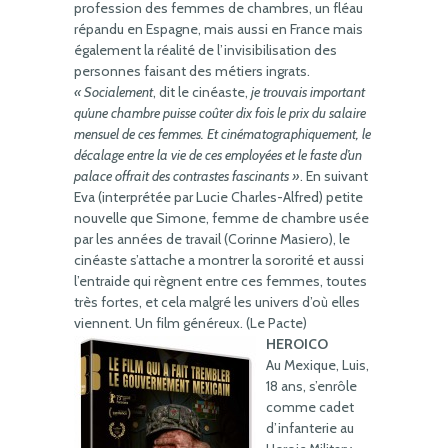
profession des femmes de chambres, un fléau
répandu en Espagne, mais aussi en France mais
également la réalité de l’invisibilisation des
personnes faisant des métiers ingrats.
« Socialement
, dit le cinéaste,
je trouvais important
qu’une chambre puisse coûter dix fois le prix du salaire
mensuel de ces femmes. Et cinématographiquement, le
décalage entre la vie de ces employées et le faste d’un
palace offrait des contrastes fascinants »
. En suivant
Eva (interprétée par Lucie Charles-Alfred) petite
nouvelle que Simone, femme de chambre usée
par les années de travail (Corinne Masiero), le
cinéaste s’attache a montrer la sororité et aussi
l’entraide qui règnent entre ces femmes, toutes
très fortes, et cela malgré les univers d’où elles
viennent. Un film généreux. (Le Pacte)
HEROICO
Au Mexique, Luis,
18 ans, s’enrôle
comme cadet
d’infanterie au