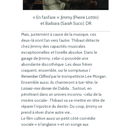
« En fanfare »: Jimmy (Pierre Lottin)
et Barbara (Sarah Suco). DR
Mais, justement à cause de la musique, ces
deux-là iront l’un vers l’autre. Thibaut détecte
chez Jimmy des capacités musicales
exceptionnelles et l’oreille absolue. Dans le
garage de Jimmy, celui-ci possède une
abondante discothèque. Les deux frères
craquent, ensemble, sur le somptueux
I
Remember Clifford
par le trompettiste Lee Morgan.
Ensemble aussi, ils chanteront à tue-tête, le
Laissez-moi danser
de Dalida… Surtout, en
pénétrant dans un univers inconnu -celui de la
misère sociale- Thibaut va se mettre en tête de
réparer l’injustice du destin. Du coup, Jimmy se
prend à rêver d’une autre vie…
Le film cultive aussi un petit côté comédie
sociale « à l’anglaise » et on songe aux