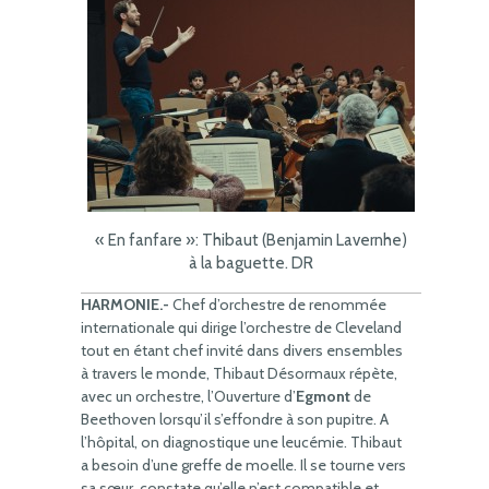
« En fanfare »: Thibaut (Benjamin Lavernhe)
à la baguette. DR
HARMONIE.-
Chef d’orchestre de renommée
internationale qui dirige l’orchestre de Cleveland
tout en étant chef invité dans divers ensembles
à travers le monde, Thibaut Désormaux répète,
avec un orchestre, l’Ouverture d’
Egmont
de
Beethoven lorsqu’il s’effondre à son pupitre. A
l’hôpital, on diagnostique une leucémie. Thibaut
a besoin d’une greffe de moelle. Il se tourne vers
sa sœur, constate qu’elle n’est compatible et