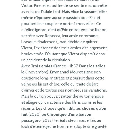
Victor. Pire, elle souffre de se sentir malhonnête
avec lui qui l’adule tant. Mais Alice la rassure : elle-
même n’éprouve aucune passion pour Eric et
pourtant leur couple se porte à merveille… Ce
qu’Alice ignore, c’est qu’Eric entretient une liaison
secrète avec Rebecca, leur amie commune…
Lorsque, finalement, Joan décide de quitter
Victor, l’existence des trois amies est largement
bouleversée. D’autant que Victor disparaît dans
un accident de la circulation…
Avec
Trois amies
(France – 1h57. Dans les salles
le 6 novembre), Emmanuel Mouret signe son
douzième long-métrage et poursuit dans cette
veine qui lui est chère, celle qui traite de l’art
d’aimer et de toutes ses nombreuses variations.
Mais là où l’on pouvait s’attendre au ton enjoué
et allègre qui caractérise des films comme les
récents
Les choses qu’on dit, les choses qu’on
fait
(2020) ou
Chronique d’une liaison
passagère
(2022), le réalisateur marseillais au
look d’éternel jeune homme, adopte une gravité