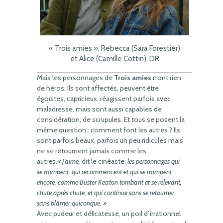
« Trois amies »: Rebecca (Sara Forestier)
et Alice (Camille Cottin). DR
Mais les personnages de
Trois amies
n’ont rien
de héros. Ils sont affectés, peuvent être
égoïstes, capricieux, réagissent parfois avec
maladresse, mais sont aussi capables de
considération, de scrupules. Et tous se posent la
même question : comment font les autres ? Ils
sont parfois beaux, parfois un peu ridicules mais
ne se retournent jamais comme les
autres.
« J’aime,
dit le cinéaste,
les personnages qui
se trompent, qui recommencent et qui se trompent
encore, comme Buster Keaton tombant et se relevant,
chute après chute, et qui continue sans se retourner,
sans blâmer quiconque. »
Avec pudeur et délicatesse, un poil d’irrationnel