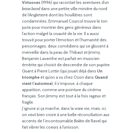
Virtuoses
(1996) qui racontait les aventures d’un
brass band
dans une petite ville minière du nord
de l’Angleterre dont les houillères sont
condamnées. Emmanuel Courcol trouve le ton
juste pour montrer des gens généreux dans
l’action malgré la cruauté de la vie. Il a aussi
trouvé pour porter l’émotion et l’humanité des
personnages, deux comédiens qui se glissent à
merveille dans la peau de Thibaut et Jimmy.
Benjamin Lavernhe est parfait en musicien
émérite qui choisit de descendre de son pupitre.
Quant à Pierre Lottin (qui jouait déjà dans
Un
triomphe
et qu’on a vu chez Ozon dans
Quand
vient l’automne
), il s’impose, à chaque
apparition, comme une pointure du cinéma
français. Son Jimmy est tout à la fois rageux et
fragile.
J’ignore si ça marche, dans la vraie vie, mais, ici,
on veut bien croire à une belle réconciliation aux
accents de l’incontournable
Boléro
de Ravel qui
fait vibrer les coeurs à l’unisson.