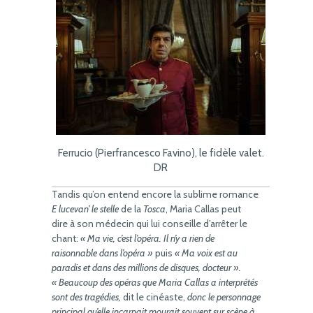
Ferrucio (Pierfrancesco Favino), le fidèle valet.
DR
Tandis qu’on entend encore la sublime romance
E lucevan’ le stelle
de la
Tosca
, Maria Callas peut
dire à son médecin qui lui conseille d’arrêter le
chant:
« Ma vie, c’est l’opéra. Il n’y a rien de
raisonnable dans l’opéra »
puis
« Ma voix est au
paradis et dans des millions de disques, docteur ».
« Beaucoup des opéras que Maria Callas a interprétés
sont des tragédies,
dit le cinéaste,
donc le personnage
principal qu’elle incarnait mourait souvent sur scène à