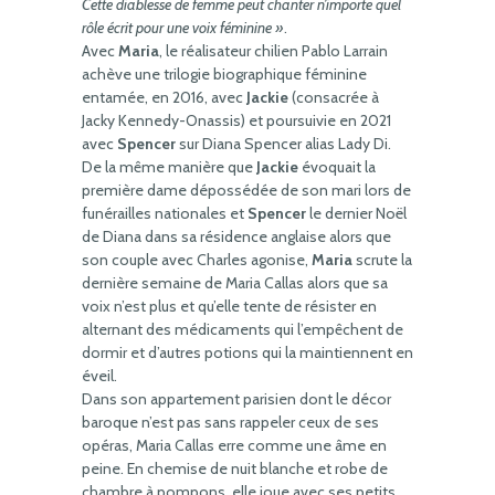
Cette diablesse de femme peut chanter n’importe quel
rôle écrit pour une voix féminine »
.
Avec
Maria
, le réalisateur chilien Pablo Larrain
achève une trilogie biographique féminine
entamée, en 2016, avec
Jackie
(consacrée à
Jacky Kennedy-Onassis) et poursuivie en 2021
avec
Spencer
sur Diana Spencer alias Lady Di.
De la même manière que
Jackie
évoquait la
première dame dépossédée de son mari lors de
funérailles nationales et
Spencer
le dernier Noël
de Diana dans sa résidence anglaise alors que
son couple avec Charles agonise,
Maria
scrute la
dernière semaine de Maria Callas alors que sa
voix n’est plus et qu’elle tente de résister en
alternant des médicaments qui l’empêchent de
dormir et d’autres potions qui la maintiennent en
éveil.
Dans son appartement parisien dont le décor
baroque n’est pas sans rappeler ceux de ses
opéras, Maria Callas erre comme une âme en
peine. En chemise de nuit blanche et robe de
chambre à pompons, elle joue avec ses petits