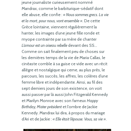
jeune journaliste curieusement nommé
Mandrax, comme le barbiturique-sédatif dont
elle abuse, elle confie :
« Nous sommes grecs. La vie
et la mort, pour nous, vont ensemble »
. De cette
Grèce lointaine, viennent régulièrement la
hanter, les images d’une jeune fille ronde et
myope contrainte par sa mère de chanter
L’amour est un oiseau rebelle
devant des SS…
Comme on sait finalement peu de choses sur
les dernières temps de la vie de Maria Callas, le
cinéaste comble à sa guise ce vide avec un récit
allègre et nostalgique qui cerne, au plus près, le
parcours, les succès, les affres, les colères d’une
femme libre et indépendante. Ainsi, au fil des
sept derniers jours de son existence, on voit
aussi passer par là aussi John Fitzgerald Kennedy
et Marilyn Monroe avec son fameux
Happy
Birthday, Mister président
et l’ombre de Jackie
Kennedy. Mandrax lui dira, à propos du mariage
d’Ari et de Jackie :
« Elle était l’épouse. Vous, sa vie »
.