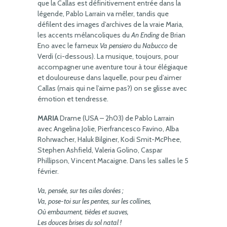
que la Callas est définitivement entrée dans la
légende, Pablo Larrain va mêler, tandis que
défilent des images d’archives de la vraie Maria,
les accents mélancoliques du
An Ending
de Brian
Eno avec le fameux
Va pensiero
du
Nabucco
de
Verdi (ci-dessous). La musique, toujours, pour
accompagner une aventure tour à tour élégiaque
et douloureuse dans laquelle, pour peu d’aimer
Callas (mais qui ne l’aime pas?) on se glisse avec
émotion et tendresse.
MARIA
Drame (USA – 2h03) de Pablo Larrain
avec Angelina Jolie, Pierfrancesco Favino, Alba
Rohrwacher, Haluk Bilginer, Kodi Smit-McPhee,
Stephen Ashfield, Valeria Golino, Caspar
Phillipson, Vincent Macaigne. Dans les salles le 5
février.
Va, pensée, sur tes ailes dorées ;
Va, pose-toi sur les pentes, sur les collines,
Où embaument, tièdes et suaves,
Les douces brises du sol natal !