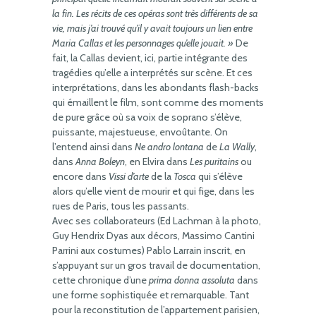
la fin. Les récits de ces opéras sont très différents de sa
vie, mais j’ai trouvé qu’il y avait toujours un lien entre
Maria Callas et les personnages qu’elle jouait. »
De
fait, la Callas devient, ici, partie intégrante des
tragédies qu’elle a interprétés sur scène. Et ces
interprétations, dans les abondants flash-backs
qui émaillent le film, sont comme des moments
de pure grâce où sa voix de soprano s’élève,
puissante, majestueuse, envoûtante. On
l’entend ainsi dans
Ne andro lontana
de
La Wally
,
dans
Anna Boleyn
, en Elvira dans
Les puritains
ou
encore dans
Vissi d’arte
de la
Tosca
qui s’élève
alors qu’elle vient de mourir et qui fige, dans les
rues de Paris, tous les passants.
Avec ses collaborateurs (Ed Lachman à la photo,
Guy Hendrix Dyas aux décors, Massimo Cantini
Parrini aux costumes) Pablo Larrain inscrit, en
s’appuyant sur un gros travail de documentation,
cette chronique d’une
prima donna assoluta
dans
une forme sophistiquée et remarquable. Tant
pour la reconstitution de l’appartement parisien,