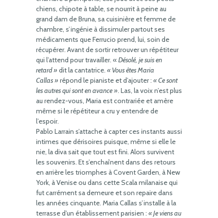
chiens, chipote à table, se nourrit à peine au
grand dam de Bruna, sa cuisinière et femme de
chambre, s’ingénie à dissimuler partout ses
médicaments que Ferrucio prend, lui, soin de
récupérer. Avant de sortir retrouver un répétiteur
qui l’attend pour travailler. «
Désolé, je suis en
retard »
dit la cantatrice.
« Vous êtes Maria
Callas »
répond le pianiste et d’ajouter :
« Ce sont
les autres qui sont en avance »
. Las, la voix n’est plus
au rendez-vous, Maria est contrariée et amère
même si le répétiteur a cru y entendre de
l’espoir.
Pablo Larrain s’attache à capter ces instants aussi
intimes que dérisoires puisque, même si elle le
nie, la diva sait que tout est fini. Alors survivent
les souvenirs. Et s’enchaînent dans des retours
en arrière les triomphes à Covent Garden, à New
York, à Venise ou dans cette Scala milanaise qui
fut carrément sa demeure et son repaire dans
les années cinquante. Maria Callas s’installe à la
terrasse d’un établissement parisien :
« Je viens au