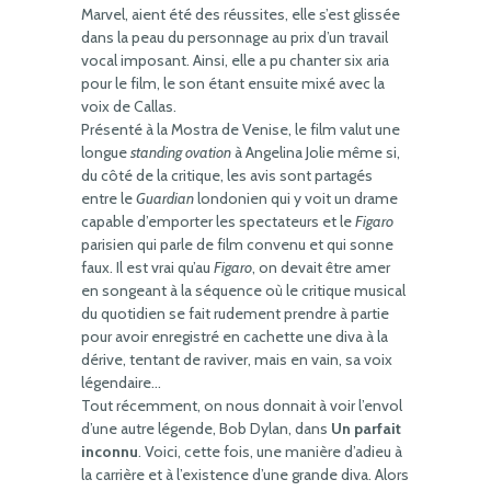
Marvel, aient été des réussites, elle s’est glissée
dans la peau du personnage au prix d’un travail
vocal imposant. Ainsi, elle a pu chanter six aria
pour le film, le son étant ensuite mixé avec la
voix de Callas.
Présenté à la Mostra de Venise, le film valut une
longue
standing ovation
à Angelina Jolie même si,
du côté de la critique, les avis sont partagés
entre le
Guardian
londonien qui y voit un drame
capable d’emporter les spectateurs et le
Figaro
parisien qui parle de film convenu et qui sonne
faux. Il est vrai qu’au
Figaro
, on devait être amer
en songeant à la séquence où le critique musical
du quotidien se fait rudement prendre à partie
pour avoir enregistré en cachette une diva à la
dérive, tentant de raviver, mais en vain, sa voix
légendaire…
Tout récemment, on nous donnait à voir l’envol
d’une autre légende, Bob Dylan, dans
Un parfait
inconnu
. Voici, cette fois, une manière d’adieu à
la carrière et à l’existence d’une grande diva. Alors