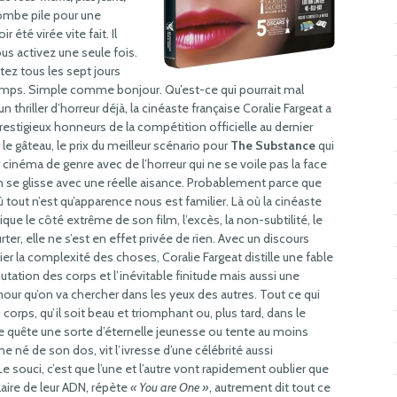
tombe pile pour une
té virée vite fait. Il
us activez une seule fois.
tez tous les sept jours
 temps. Simple comme bonjour. Qu’est-ce qui pourrait mal
 un thriller d’horreur déjà, la cinéaste française Coralie Fargeat a
restigieux honneurs de la compétition officielle au dernier
 le gâteau, le prix du meilleur scénario pour
The Substance
qui
ur cinéma de genre avec de l’horreur qui ne se voile pas la face
n se glisse avec une réelle aisance. Probablement parce que
 tout n’est qu’apparence nous est familier. Là où la cinéaste
ique le côté extrême de son film, l’excès, la non-subtilité, le
ter, elle ne s’est en effet privée de rien. Avec un discours
nier la complexité des choses, Coralie Fargeat distille une fable
utation des corps et l’inévitable finitude mais aussi une
our qu’on va chercher dans les yeux des autres. Tout ce qui
au corps, qu’il soit beau et triomphant ou, plus tard, dans le
e quête une sorte d’éternelle jeunesse ou tente au moins
ne né de son dos, vit l’ivresse d’une célébrité aussi
souci, c’est que l’une et l’autre vont rapidement oublier que
laire de leur ADN, répète
« You are One »
, autrement dit tout ce