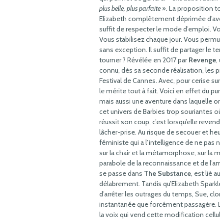
plus belle, plus parfaite »
. La proposition 
Elizabeth complètement déprimée d’avoir é
suffit de respecter le mode d’emploi. Vo
Vous stabilisez chaque jour. Vous permu
sans exception. Il suffit de partager le
tourner ? Révélée en 2017 par
Revenge
,
connu, dès sa seconde réalisation, les p
Festival de Cannes. Avec, pour cerise sur
le mérite tout à fait. Voici en effet du p
mais aussi une aventure dans laquelle o
cet univers de Barbies trop souriantes où
réussit son coup, c’est lorsqu’elle revend
lâcher-prise. Au risque de secouer et heur
féministe qui a l’intelligence de ne pas 
sur la chair et la métamorphose, sur la m
parabole de la reconnaissance et de l’am
se passe dans
The Substance
, est lié 
délabrement. Tandis qu’Elizabeth Sparkl
d’arrêter les outrages du temps, Sue, clo
instantanée que forcément passagère. Le 
la voix qui vend cette modification cellu