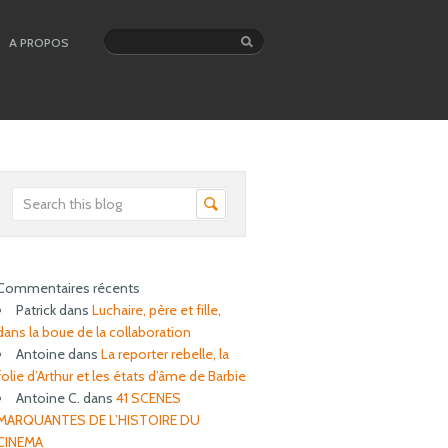
A PROPOS
Commentaires récents
Patrick
dans
Luchaire, père et fille,
dans la boue de la collaboration
Antoine
dans
La reporter rebelle, la
folie d’Arthur et les états d’âme de Barbie
Antoine C.
dans
41 SCENES
MARQUANTES DE L’HISTOIRE DU
CINEMA