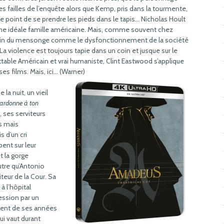
s failles de l’enquête alors que Kemp, pris dans la tourmente,
le point de se prendre les pieds dans le tapis… Nicholas Hoult
 d’une idéale famille américaine. Mais, comme souvent chez
 venin du mensonge comme le dysfonctionnement de la société
 La violence est toujours tapie dans un coin et jusque sur le
table Américain et vrai humaniste, Clint Eastwood s’applique
es films. Mais, ici… (Warner)
a nuit, un vieil
pardonne à ton
, ses serviteurs
es mais
 d’un cri
ent sur leur
t la gorge
utre qu’Antonio
teur de la Cour. Sa
à l’hôpital
ession par un
vient de ses années
ui vaut durant