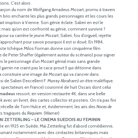
ions. C’est alors
 garçon du nom de Wolfgang Amadeus Mozart, promu à travers
n brio enchante les plus grands personnages et les cours les
ait irruption à Vienne. Son génie éclate. Salieri en est le
t mais qu’on est confronté au génie, comment survivre ?
 sa carrière le jeune Mozart, Salieri, fou d’orgueil, rejette
’approchant pour savoir pourquoi il est si doué. En 1984,
éaste tchèque Milos Forman donne son cinquième film
 de Peter Shaffer (également auteur du scénario) pour signer
ers le personnage d’un Mozart génial mais sans grande
 gamin ne craint pas le caca-prout !) qui détonne dans
a construire une image de Mozart qui va s’ancrer dans
si de Salieri (l’excellent F. Murray Abraham) un être maléfique.
 spectateurs en France) couronné de huit Oscars dont celui
madeus
ressort, en version restaurée 4K, dans une belle
avec un livret, des cartes collector et posters. On n’a pas fini
de crécelle de Tom Hulce et, évidemment, les airs des
Noces de
s tragiques du
Requiem
. (Warner)
AI ZETTERLING – LE CINEMA SUEDOIS AU FEMININ
e en 1925 en Suède, Mai Zetterling fut d’abord comédienne,
ournant notamment avec des cinéastes britanniques mais