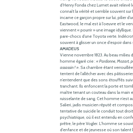
d’Henry Fonda chez Lumet avait relevé le
connaît la vérité et semble souvent sur 
incarne ce garçon propre sur lui, pilier
Eastwood, le mal est à l’oeuvre et le
viennent « pourrir » une image idyllique.
pare-chocs d’une Toyota verte. Indécrot
souvent à glisser un once d’espoir dans s
AMADEUS
Vienne novembre 1823. Au beau milieu de l
homme égaré crie :
« Pardonne, Mozart, 
assassin ! »
. Sa chambre étant verrouillée
tentent de l’allécher avec des pâtisseri
n’entendent que des sons étouffés suivis
tranchant. Ils enfoncent la porte et tomb
maître tenant un couteau dans la main e
ruisselante de sang. Cet homme n’est a
Salieri, jadis musicien réputé et composi
tentative de suicide le conduit tout droit 
psychiatrique, où il est entendu en conf
prêtre, le père Vogler. L’homme se sou
d’enfance et de jeunesse où son talent l