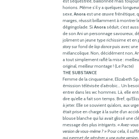
est séquestrée, baillonnée mais toujour
horions. Même s’il y a quelques longueur
sexe,
Anora
est une œuvre frénétique, qu
marges, réussit brillamment à montrer 
dégringolade. Si
Anora
séduit, c’est aus
de son Ani un personnage savoureux, dé
joliment un jeune type richissime et en
story
sur fond de
lap dance
puis avec une
mélancolique. Non, décidément non, Ani-
a tout simplement raflé la mise : meilleur
original, meilleur montage ! (Le Pacte)
THE SUBSTANCE
Femme de la cinquantaine, Elizabeth Spar
émission télévisée d’aérobic… Un besoi
entrer dans les wc hommes. Là, elle ent
dire qu’elle a fait son temps. Bref, qu’Eli
à jeter. Elle se souvient qu’alors, aux urg
était prise en charge à la suite d’un accid
blouse blanche qui lui avait glissé une clé
message des plus intrigants.
« Avez-vous 
version de vous-même ? »
Pour cela, il suf
qui permet de générer
« une autre version