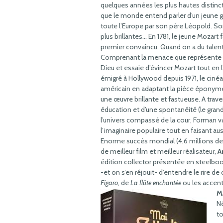
quelques années les plus hautes distinct
que le monde entend parler d’un jeune
toute l’Europe par son père Léopold. So
plus brillantes… En 1781, le jeune Mozart f
premier convaincu. Quand on a du talen
Comprenant la menace que représente pour
Dieu et essaie d’évincer Mozart tout en l
émigré à Hollywood depuis 1971, le cin
américain en adaptant la pièce éponyme
une œuvre brillante et fastueuse. A trav
éducation et d’une spontanéité (le grand
l’univers compassé de la cour, Forman v
l’imaginaire populaire tout en faisant aus
Enorme succès mondial (4,6 millions de
de meilleur film et meilleur réalisateur,
A
édition collector présentée en steelbook 
-et on s’en réjouit- d’entendre le rire 
Figaro
, de
La flûte enchantée
ou les accent
M
Né
t