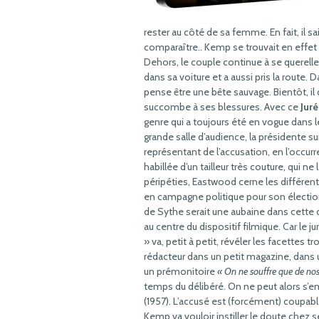
rester au côté de sa femme. En fait, il sait
comparaître.. Kemp se trouvait en effet
Dehors, le couple continue à se quereller
dans sa voiture et a aussi pris la route. D
pense être une bête sauvage. Bientôt, il 
succombe à ses blessures. Avec ce
Juré
genre qui a toujours été en vogue dans l
grande salle d’audience, la présidente sur
représentant de l’accusation, en l’occurr
habillée d’un tailleur très couture, qui 
péripéties, Eastwood cerne les différente
en campagne politique pour son électi
de Sythe serait une aubaine dans cette
au centre du dispositif filmique. Car le j
» va, petit à petit, révéler les facettes 
rédacteur dans un petit magazine, dans
un prémonitoire
« On ne souffre que de nos
temps du délibéré. On ne peut alors s’
(1957). L’accusé est (forcément) coupable
Kemp va vouloir instiller le doute chez 