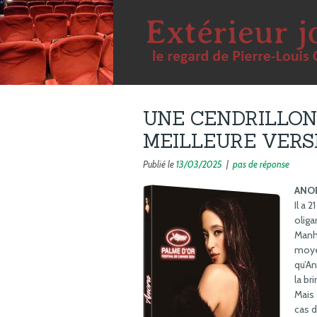
UNE CENDRILLON
MEILLEURE VERS
Publié le
13/03/2025
|
pas de réponse
ANO
Il a 
oliga
Manha
moyen
qu’An
la br
Mais 
cas d