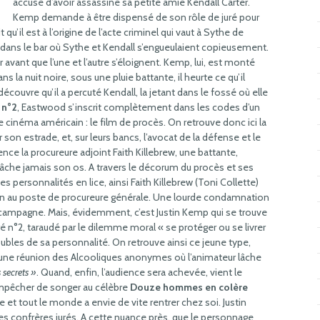
accusé d’avoir assassiné sa petite amie Kendall Carter.
Kemp demande à être dispensé de son rôle de juré pour
 qu’il est à l’origine de l’acte criminel qui vaut à Sythe de
 dans le bar où Sythe et Kendall s’engueulaient copieusement.
 avant que l’une et l’autre s’éloignent. Kemp, lui, est monté
ans la nuit noire, sous une pluie battante, il heurte ce qu’il
découvre qu’il a percuté Kendall, la jetant dans le fossé où elle
 n°2
, Eastwood s’inscrit complètement dans les codes d’un
e cinéma américain : le film de procès. On retrouve donc ici la
 son estrade, et, sur leurs bancs, l’avocat de la défense et le
ence la procureure adjoint Faith Killebrew, une battante,
ne lâche jamais son os. A travers le décorum du procès et ses
s personnalités en lice, ainsi Faith Killebrew (Toni Collette)
on au poste de procureure générale. Une lourde condamnation
 campagne. Mais, évidemment, c’est Justin Kemp qui se trouve
uré n°2, taraudé par le dilemme moral « se protéger ou se livrer
troubles de sa personnalité. On retrouve ainsi ce jeune type,
 une réunion des Alcooliques anonymes où l’animateur lâche
 secrets »
. Quand, enfin, l’audience sera achevée, vient le
empêcher de songer au célèbre
Douze hommes en colère
 et tout le monde a envie de vite rentrer chez soi. Justin
ses confrères jurés. A cette nuance près, que le personnage