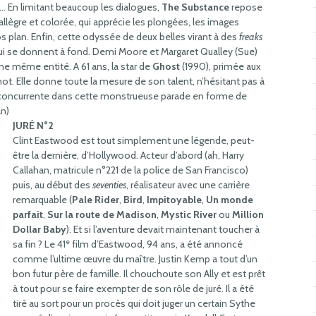
re… En limitant beaucoup les dialogues,
The Substance
repose
llègre et colorée, qui apprécie les plongées, les images
s plan. Enfin, cette odyssée de deux belles virant à des
freaks
i se donnent à fond. Demi Moore et Margaret Qualley (Sue)
ne même entité. A 61 ans, la star de
Ghost
(1990), primée aux
ot. Elle donne toute la mesure de son talent, n’hésitant pas à
e concurrente dans cette monstrueuse parade en forme de
an)
JURÉ N°2
Clint Eastwood est tout simplement une légende, peut-
être la dernière, d’Hollywood. Acteur d’abord (ah, Harry
Callahan, matricule n°221 de la police de San Francisco)
puis, au début des
seventies
, réalisateur avec une carrière
remarquable (
Pale Rider
,
Bird
,
Impitoyable
,
Un monde
parfait
,
Sur la route de Madison
,
Mystic River
ou
Million
Dollar Baby
). Et si l’aventure devait maintenant toucher à
e
sa fin ? Le 41
film d’Eastwood, 94 ans, a été annoncé
comme l’ultime œuvre du maître. Justin Kemp a tout d’un
bon futur père de famille. Il chouchoute son Ally et est prêt
à tout pour se faire exempter de son rôle de juré. Il a été
tiré au sort pour un procès qui doit juger un certain Sythe