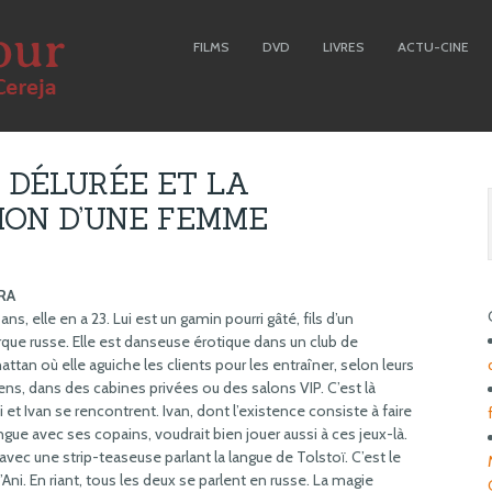
FILMS
DVD
LIVRES
ACTU-CINE
 DÉLURÉE ET LA
ION D’UNE FEMME
RA
21 ans, elle en a 23. Lui est un gamin pourri gâté, fils d’un
rque russe. Elle est danseuse érotique dans un club de
ttan où elle aguiche les clients pour les entraîner, selon leurs
s, dans des cabines privées ou des salons VIP. C’est là
i et Ivan se rencontrent. Ivan, dont l’existence consiste à faire
ingue avec ses copains, voudrait bien jouer aussi à ces jeux-là.
avec une strip-teaseuse parlant la langue de Tolstoï. C’est le
’Ani. En riant, tous les deux se parlent en russe. La magie