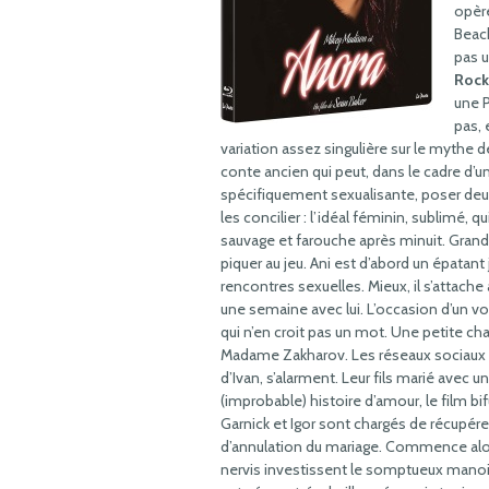
opère
Beach
pas u
Rock
une P
pas, 
variation assez singulière sur le mythe
conte ancien qui peut, dans le cadre d’
spécifiquement sexualisante, poser de
les concilier : l’idéal féminin, sublimé, 
sauvage et farouche après minuit. Grand 
piquer au jeu. Ani est d’abord un épatan
rencontres sexuelles. Mieux, il s’attache
une semaine avec lui. L’occasion d’un v
qui n’en croit pas un mot. Une petite chap
Madame Zakharov. Les réseaux sociaux ru
d’Ivan, s’alarment. Leur fils marié avec un
(improbable) histoire d’amour, le film b
Garnick et Igor sont chargés de récupé
d’annulation du mariage. Commence alor
nervis investissent le somptueux manoir d