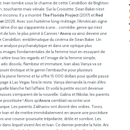
. Ivan tombe sous le charme de cette Cendrillon de Brighton
, touchante mais vénale. Sur la Croisette, Sean Baker n’est
n inconnu. Il y a montré
The Florida Project
(2017) et
Red
et
(2021). Avec son huitième long-métrage, l’Américain signe
alme d’or qui s’apparente à une… comédie, genre qui n’est
et de loin, le plus primé à Cannes !
Anora
va ainsi devenir une
 de Cendrillon, emblématique du cinéma de Sean Baker. Un
une analyse psychanalytique et dans une optique plus
ux images fondamentales de la femme tout en essayant de
qui attire tous les regards et l’image de la femme simple,
ado dissolu, flambeur et immature, Ivan alias Vanya va se
t jouet érotique et le gamin l’embauche pour plusieurs
 à la jeune femme et lui offre 15 000 dollars pour qu’elle passe
oyage à Las Vegas fera le reste. Vanya demande la main d’Ani
elle blanche fait l’affaire. Et voilà la petite escort devenue
sses s’emparent de la nouvelle. Galina et Nikolai, les parents
e prostituée ! Alors qu’
Anora
semblait raconter une
ifurque. Les parents Zakharov ont donné des ordres. Toros,
rer Ivan et de mettre immédiatement en œuvre une procédure
s une course-poursuite trépidante, drôle et sombre. Les
ans lequel vivent Ani et Ivan. Ce dernier prendre la fuite. Ani