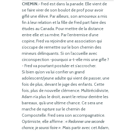
CHEMIN.-
Fred est dans la panade. Elle vient de
se faire virer de son boulot de prof pour avoir
giflé une élève. Par ailleurs, son amoureux a mis
fin à leur relation et la fille de Fred part faire des
études au Canada. Pour mettre de la distance
entre elle et sa mère. Par l’entremise d’une
copine, Fred va rejoindre une association qui
s’occupe de remettre sur le bon chemin des
mineurs délinquants. Si on l’accueille avec
circonspection -pourquoi a-t-elle mis une gifle ?
- Fred va pourtant postuler et s’accrocher.
Si bien qu’on va lui confier un grand
adolescent/jeune adulte qui vient de passer, une
fois de plus, devant le juge des enfants. Cette
fois, plus de nouvelle clémence. Multirécidiviste,
Adam n’a plus le droit, avant le retour derrière les
barreaux, qu’à une ultime chance. Ce sera une
marche de rupture sur le chemin de
Compostelle. Fred sera son accompagnatrice.
Optimiste, elle affirme :
« Redonner une seconde
chance, je saurai faire »
. Mais partir avec cet Adam,