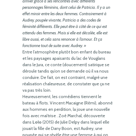
arriver grâce à ses rencontres avec différents
personnages féminins, dont celui de Patricia. Il y a un
effet miroir entre les deux femmes. Contrairement à
Audrey, poupée vivante, Patricia a des codes de
féminité différents. Elle peut être à côté de ce qui est
attendu des femmes. Mais si elle est décalée, elle est
libre aussi, et cela sans renoncer à l’amour. Et ça
fonctionne tout de suite avec Audrey. »
Entre l’atmosphère plutôt bon enfant du bureau
et les paysages apaisants du lac de Vouglans
dans le Jura, ce conte (doucement) satirique se
déroule tandis qu’on se demande où il va nous
conduire. De fait, on est contraint, malgré une
réalisation chaleureuse, de constater que ça ne
va pas très loin.
Heureusement, les comédiens tiennent le
bateau à flots. Vincent Macaigne (Rémi), abonné
aux hommes en perdition, la joue une nouvelle
fois avec maîtrise . Zoé Marchal, découverte
dans
Lolo
(2015) de Julie Delpy dans lequel elle
jouait la fille de Dany Boon, est Audrey, une
poupée qui se révèle être une femme à qui on