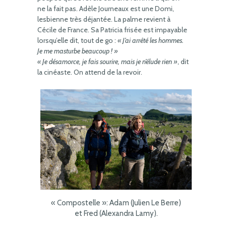
ne la fait pas. Adèle Journeaux est une Domi,
lesbienne très déjantée. La palme revient à
Cécile de France. Sa Patricia frisée est impayable
lorsqu’elle dit, tout de go :
« J’ai arrêté les hommes.
Je me masturbe beaucoup ! »
« Je désamorce, je fais sourire, mais je n’élude rien »
, dit
la cinéaste. On attend de la revoir.
« Compostelle »: Adam (Julien Le Berre)
et Fred (Alexandra Lamy).