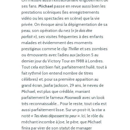
On mesure aussi l’extraordinaire engouement de
ses fans.
Michael
passe en revue aussi bien les
prestations scéniques (les enregistrements
vidéo ou les spectacles en scène) que la vie
privée. On évoque ainsi la dépigmentation de sa
peau, son opération du nez (
« Je dois être
parfait »
), ses visites fréquentes à des enfants
malades et évidemment des moments
prestigieux comme le clip
Thriller
et ses zombies
ou émouvants avec l’adieu aux Jackson 5 au
dernier jour du Victory Tour en 1988 à Londres.
Tout cela est bien fait, parfaitement huilé, tout à
fait rythmé (on entend nombre de titres
célèbres) et, pour sa première apparition au
grand écran, Jaafar Jackson, 29 ans, le neveu de
Michael, est plus que crédible, maniant
parfaitement le fameux
Moonwalk
avec un look
très reconnaissable… Pour le reste, tout cela est
aussi parfaitement lisse. Sur un post-it, la star a
noté
« Tes rêves dépassent ta peur »
. Ici, le rôle du
méchant incombe à Joe, le père, que Michael
finira par virer de son statut de manager