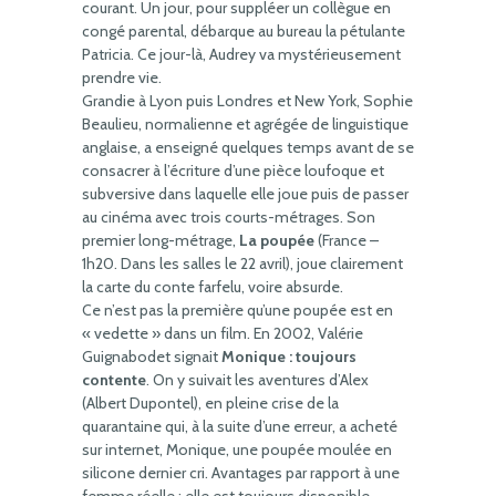
courant. Un jour, pour suppléer un collègue en
congé parental, débarque au bureau la pétulante
Patricia. Ce jour-là, Audrey va mystérieusement
prendre vie.
Grandie à Lyon puis Londres et New York, Sophie
Beaulieu, normalienne et agrégée de linguistique
anglaise, a enseigné quelques temps avant de se
consacrer à l’écriture d’une pièce loufoque et
subversive dans laquelle elle joue puis de passer
au cinéma avec trois courts-métrages. Son
premier long-métrage,
La poupée
(France –
1h20. Dans les salles le 22 avril), joue clairement
la carte du conte farfelu, voire absurde.
Ce n’est pas la première qu’une poupée est en
« vedette » dans un film. En 2002, Valérie
Guignabodet signait
Monique : toujours
contente
. On y suivait les aventures d’Alex
(Albert Dupontel), en pleine crise de la
quarantaine qui, à la suite d’une erreur, a acheté
sur internet, Monique, une poupée moulée en
silicone dernier cri. Avantages par rapport à une