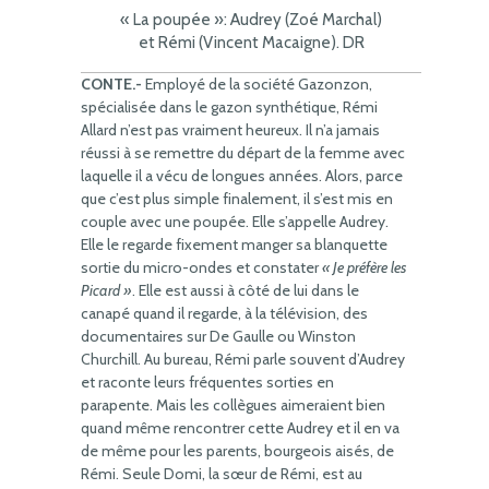
« La poupée »: Audrey (Zoé Marchal)
et Rémi (Vincent Macaigne). DR
CONTE.-
Employé de la société Gazonzon,
spécialisée dans le gazon synthétique, Rémi
Allard n’est pas vraiment heureux. Il n’a jamais
réussi à se remettre du départ de la femme avec
laquelle il a vécu de longues années. Alors, parce
que c’est plus simple finalement, il s’est mis en
couple avec une poupée. Elle s’appelle Audrey.
Elle le regarde fixement manger sa blanquette
sortie du micro-ondes et constater
« Je préfère les
Picard »
. Elle est aussi à côté de lui dans le
canapé quand il regarde, à la télévision, des
documentaires sur De Gaulle ou Winston
Churchill. Au bureau, Rémi parle souvent d’Audrey
et raconte leurs fréquentes sorties en
parapente. Mais les collègues aimeraient bien
quand même rencontrer cette Audrey et il en va
de même pour les parents, bourgeois aisés, de
Rémi. Seule Domi, la sœur de Rémi, est au