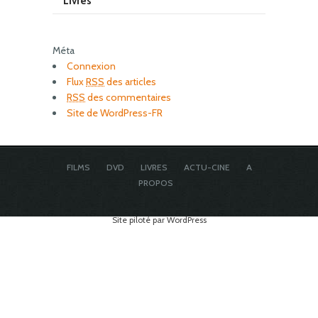
Livres
Méta
Connexion
Flux
RSS
des articles
RSS
des commentaires
Site de WordPress-FR
FILMS
DVD
LIVRES
ACTU-CINE
A
PROPOS
Site piloté par WordPress