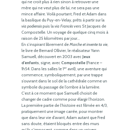
qui ne croit plus à rien sinon à retrouver une
mère qui ne veut plus de lui, ne sera pas une
mince affaire. Voilà pourtant, Fred et Adam dans
la basilique du Puy-en-Velay, prêts à partir sur la
via podiensis
puis la
via Francès
vers St Jacques de
Compostelle. Un voyage de quelque cinq mois à
raison de 25 kilomètres par jour…
En s’inspirant librement de
Marche et invente ta vie
,
le livre de Bernard Ollivier, le réalisateur Yann
Samuell, découvert en 2003 avec
Jeux
d’enfants
, signe, avec
Compostelle
(France –
er
1h54. Dans les salles le 1
avril), une aventure qui
commence, symboliquement, par une trappe
s’ouvrant dans le sol de la cathédrale comme un
symbole du passage de l’ombre à la lumière.
C’est à ce moment que Samuell choisit de
changer de cadre comme pour élargir l’horizon.
La première partie de l’histoire est filmée en 4/3,
pratiquement une image carrée, pour montrer
que dans leur vie d’avant, Adam autant que Fred
sans doute, étaient bloqués entre des murs
qu’ils s’imposent, comme dans un univers