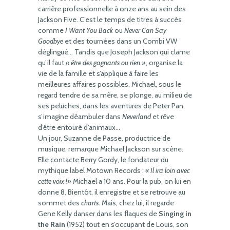
carrière professionnelle à onze ans au sein des
Jackson Five. C’est le temps de titres à succès
comme
I Want You Back
ou
Never Can Say
Goodbye
et des tournées dans un Combi VW
déglingué… Tandis que Joseph Jackson qui clame
qu’il faut
« être des gagnants ou rien »
, organise la
vie de la famille et s’applique à faire les
meilleures affaires possibles, Michael, sous le
regard tendre de sa mère, se plonge, au milieu de
ses peluches, dans les aventures de Peter Pan,
s’imagine déambuler dans
Neverland
et rêve
d’être entouré d’animaux…
Un jour, Suzanne de Passe, productrice de
musique, remarque Michael Jackson sur scène.
Elle contacte Berry Gordy, le fondateur du
mythique label Motown Records :
« Il ira loin avec
cette voix !»
Michael a 10 ans. Pour la pub, on lui en
donne 8. Bientôt, il enregistre et se retrouve au
sommet des
charts
. Mais, chez lui, il regarde
Gene Kelly danser dans les flaques de
Singing in
the Rain
(1952) tout en s’occupant de Louis, son