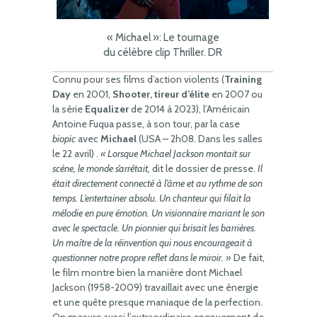
« Michael »: Le tournage
du célèbre clip Thriller. DR
Connu pour ses films d’action violents (
Training
Day
en 2001,
Shooter, tireur d’élite
en 2007 ou
la série
Equalizer
de 2014 à 2023), l’Américain
Antoine Fuqua passe, à son tour, par la case
biopic
avec
Michael
(USA – 2h08. Dans les salles
le 22 avril) .
« Lorsque Michael Jackson montait sur
scène, le monde s’arrêtait,
dit le dossier de presse.
Il
était directement connecté à l’âme et au rythme de son
temps. L’entertainer absolu. Un chanteur qui filait la
mélodie en pure émotion. Un visionnaire mariant le son
avec le spectacle. Un pionnier qui brisait les barrières.
Un maître de la réinvention qui nous encourageait à
questionner notre propre reflet dans le miroir. »
De fait,
le film montre bien la manière dont Michael
Jackson (1958-2009) travaillait avec une énergie
et une quête presque maniaque de la perfection.