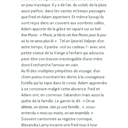
un peu mystique. Il y a de l’air, du soleil, de la pluie
aussi parfois, dans les vastes et beaux paysages
que Fred et Adam arpentent. Et même lorsqu’ils
sont reçus dans un couvent aux sombres salles,
Adam apporte de la grâce en rapant sur un bel
Ave Maria
:
« Marie, je t’écris cet Ave Maria pour le jour
où tu ne seras plus là »
. Tel un (jeune) Valjean d’un
autre temps, il partira -vol ou cadeau ?- avec une
petite statue de la Vierge à l’enfant qui adoucira
peut-être son besoin inextinguible d’une mère
dont il recherche l’amour en vain.
Au fil des multiples péripéties du voyage, d’un
chien patou montrant les dents à la courageuse
Estella qui lui tape dans le coeur, Adam apprendra
à se construire malgré cette absence. Fred et
Adam ont, en commun, l’abandon mais aussi la
quête de la famille. Le gamin le dit :
« On se
déteste, on s’aime, c’est ça une famille… »
, sous-
entendu
« mais au moins, on est ensemble. »
Souvent cantonnée au registre comique,
Alexandra Lamy incarne une Fred tour à tour