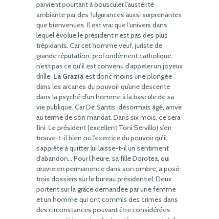
parvient pourtant à bousculer l’austérité
ambiante par des fulgurances aussi surprenantes
que bienvenues. Il est vrai que l’univers dans
lequel évolue le président n’est pas des plus
trépidants. Car cet homme veuf, juriste de
grande réputation, profondément catholique,
n’est pas ce qu’il est convenu d’appeler un joyeux
drille.
La Grazia
est donc moins une plongée
dans les arcanes du pouvoir qu’une descente
dans la psyché d’un homme à la bascule de sa
vie publique. Car De Santis, désormais âgé, arrive
au terme de son mandat. Dans six mois, ce sera
fini. Le président (excellent Toni Servillo) s’en
trouve-t-il bien ou l’exercice du pouvoir qu’il
s’apprête à quitter lui laisse-t-il un sentiment
d’abandon… Pour l’heure, sa fille Dorotea, qui
œuvre en permanence dans son ombre, a posé
trois dossiers sur le bureau présidentiel. Deux
portent sur la grâce demandée par une femme
et un homme qui ont commis des crimes dans
des circonstances pouvant être considérées