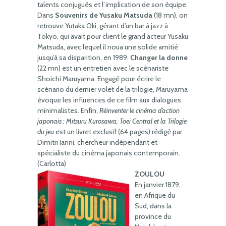
talents conjugués et l’implication de son équipe.
Dans
Souvenirs de Yusaku Matsuda
(18 mn), on
retrouve Yutaka Oki, gérant d’un bar à jazz à
Tokyo, qui avait pour client le grand acteur Yusaku
Matsuda, avec lequel il noua une solide amitié
jusqu’à sa disparition, en 1989.
Changer la donne
(22 mn) est un entretien avec le scénariste
Shoichi Maruyama. Engagé pour écrire le
scénario du dernier volet de la trilogie, Maruyama
évoque les influences de ce film aux dialogues
minimalistes. Enfin,
Réinventer le cinéma d’action
japonais : Mitsuru Kurosawa, Toei Central et la Trilogie
du jeu
est un livret exclusif (64 pages) rédigé par
Dimitri Ianni, chercheur indépendant et
spécialiste du cinéma japonais contemporain.
(Carlotta)
ZOULOU
En janvier 1879,
en Afrique du
Sud, dans la
province du