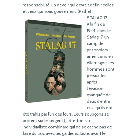
responsabilité, un devoir qui devrait définir celles
et ceux qui nous gouvernent. (Pathé)
STALAG 17
A la fin de
1944, dans le
Stalag 17, un
camp de
prisonniers
américains en
Allemagne, les
hommes sont
persuadés,
après
l’évasion
manquée de
deux d’entre
eux, qu’ils ont
été trahis par l’un des leurs. Leurs soupçons se
portent sur le sergent J.J. Stefton, un
individualiste combinard qui ne se cache pas de
faire du troc avec les gardiens. Juste, avant le