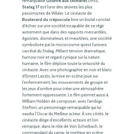
remarquable
Gouffre aux chimères
(1951),
Stalag 17
est l’une des œuvres les plus
pessimistes de Wilder. Le cinéaste de
Boulevard du crépuscule
livre un brutal constat
d’échec sur une société incapable de se régir
autrement que dans des rapports mercantiles,
égoïstes, dominateurs et meurtriers, une société
symbolisée par le microcosme qu’est l’univers
carcéral du Stalag. Mêlant tension dramatique,
humour noir et regard cynique sur la nature
humaine, le film déploie toute la virtuosité du
cinéaste. Avec une photographie en noir et blanc
d’Ernest Laszlo, la mise en scène joue sur
l’enfermement, les mouvements de groupe et
les jeux d’ombre pour créer une atmosphère
fortement oppressante. Le film permet aussi à
William Holden de composer, avec l’ambigu
Stefton, un personnage remarquable qui lui
vaudra l’Oscar du Meilleur acteur. À ses côtés, le
cinéaste dirige d’excellents acteurs et l’on
remarque, dans le rôle de Von Scherbach, le
commandant du camp, le metteur en scène