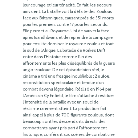
leur courage et leur ténacité. En fait, les secours
arrivaient. La bataille voit la défaite des Zoulous
face aux Britanniques, causant près de 351 morts
pour les premiers contre 17 pour les seconds.
Elle permet au Royaume-Uni de sauver la face
après Isandhlwana et de reprendre la campagne
pour ensuite dominer le royaume zoulou et tout
le sud de l’Afrique. La bataille de Rorke’s Drift
entre dans l’Histoire comme l’un des
affrontements les plus déséquilibrés de la guerre
anglo-zouloue. De cet épisode bien réel, le
cinéma a tiré une fresque inoubliable :
Zoulou
,
reconstitution spectaculaire et tendue d’un
combat devenu légendaire. Réalisé en 1964 par
l’Américain Cy Enfield, le film s’attache à restituer
l’intensité de la bataille avec un souci de
réalisme rarement atteint. La production fait
ainsi appel à plus de 700 figurants zoulous, dont
beaucoup sont les descendants directs des
combattants ayant pris part à l’affrontement
historique, conférant aux scènes de combat une