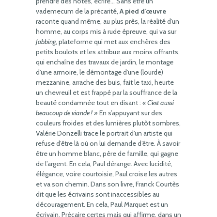
prendre des notes, écrire… Sans être un
vademecum de la précarité,
A pied d’œuvre
raconte quand même, au plus près, la réalité d’un
homme, au corps mis à rude épreuve, qui va sur
Jobbing
, plateforme qui met aux enchères des
petits boulots et les attribue aux moins offrants,
qui enchaîne des travaux de jardin, le montage
d’une armoire, le démontage d’une (lourde)
mezzanine, arrache des buis, fait le taxi, heurte
un chevreuil et est frappé par la souffrance de la
beauté condamnée tout en disant :
« C’est aussi
beaucoup de viande ! »
En s’appuyant sur des
couleurs froides et des lumières plutôt sombres,
Valérie Donzelli trace le portrait d’un artiste qui
refuse d’être là où on lui demande d’être. À savoir
être un homme blanc, père de famille, qui gagne
de l’argent. En cela, Paul dérange. Avec lucidité,
élégance, voire courtoisie, Paul croise les autres
et va son chemin. Dans son livre, Franck Courtès
dit que les écrivains sont inaccessibles au
découragement. En cela, Paul Marquet est un
écrivain. Précaire certes mais qui affirme, dans un