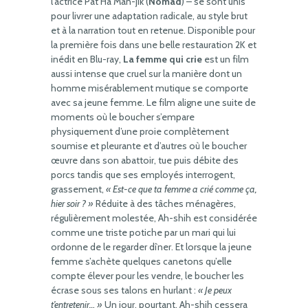
l’actrice Pat Ha Man-jik (
Nomad
) – se sont unis
pour livrer une adaptation radicale, au style brut
et à la narration tout en retenue. Disponible pour
la première fois dans une belle restauration 2K et
inédit en Blu-ray,
La femme qui crie
est un film
aussi intense que cruel sur la manière dont un
homme misérablement mutique se comporte
avec sa jeune femme. Le film aligne une suite de
moments où le boucher s’empare
physiquement d’une proie complètement
soumise et pleurante et d’autres où le boucher
œuvre dans son abattoir, tue puis débite des
porcs tandis que ses employés interrogent,
grassement,
« Est-ce que ta femme a crié comme ça,
hier soir ? »
Réduite à des tâches ménagères,
régulièrement molestée, Ah-shih est considérée
comme une triste potiche par un mari qui lui
ordonne de le regarder dîner. Et lorsque la jeune
femme s’achète quelques canetons qu’elle
compte élever pour les vendre, le boucher les
écrase sous ses talons en hurlant :
« Je peux
t’entretenir… »
Un jour, pourtant, Ah-shih cessera