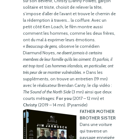
sur son devenir, Christy (Danny Power), garçon
solitaire et triste, choisit de relever la tête,
s’impose d’aller de l’avant et trouve le chemin de
la rédemption à travers… la coiffure. Avec un
petit côté Ken Loach, le film montre aussi
comment les hommes, comme les deux frères,
ont du mal à exprimer leurs émotions.
« Beaucoup de gens,
observe le comédien
Diarmund Noyes,
ne disent jamais à certains
membres de leur famille qu’ils les aiment. Et parfois, il
est trop tard. Les hommes irlandais, en particulier, ont
très peur de se montrer vulnérables. »
Dans les
suppléments, on trouve un entretien (19 mn)
avec le réalisateur Brendan Canty, le clip vidéo :
The Sound of the North Side
(3 mn) ainsi que deux
courts métrages:
For you
(2017 – 12 mn) et
Christy
(2019 – 14 mn). (Pyramide)
FATHER MOTHER
BROTHER SISTER
Dans une voiture
qui traverse un
paysage enneigée