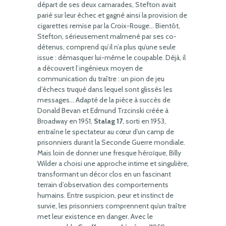
départ de ses deux camarades, Stefton avait
parié sur leur échec et gagné ainsi la provision de
cigarettes remise par la Croix-Rouge… Bientôt,
Stefton, sérieusement malmené par ses co-
détenus, comprend qu’il n’a plus qu’une seule
issue : démasquer lui-même le coupable. Déjà, il
a découvert l’ingénieux moyen de
communication du traître : un pion de jeu
d’échecs truqué dans lequel sont glissés les
messages… Adapté de la pièce à succès de
Donald Bevan et Edmund Trzcinski créée à
Broadway en 1951,
Stalag 17
, sorti en 1953,
entraîne le spectateur au cœur d’un camp de
prisonniers durant la Seconde Guerre mondiale.
Mais loin de donner une fresque héroïque, Billy
Wilder a choisi une approche intime et singulière,
transformant un décor clos en un fascinant
terrain d’observation des comportements
humains. Entre suspicion, peur et instinct de
survie, les prisonniers comprennent qu’un traître
met leur existence en danger. Avec le