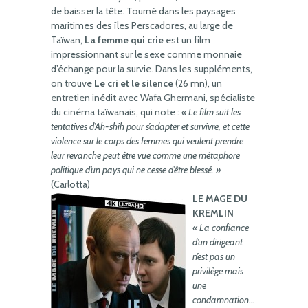
de baisser la tête. Tourné dans les paysages
maritimes des îles Perscadores, au large de
Taïwan,
La femme qui crie
est un film
impressionnant sur le sexe comme monnaie
d’échange pour la survie. Dans les suppléments,
on trouve
Le cri et le silence
(26 mn), un
entretien inédit avec Wafa Ghermani, spécialiste
du cinéma taïwanais, qui note :
« Le film suit les
tentatives d’Ah-shih pour s’adapter et survivre, et cette
violence sur le corps des femmes qui veulent prendre
leur revanche peut être vue comme une métaphore
politique d’un pays qui ne cesse d’être blessé. »
(Carlotta)
LE MAGE DU
KREMLIN
« La confiance
d’un dirigeant
n’est pas un
privilège mais
une
condamnation…