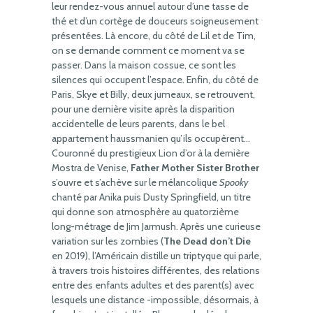
leur rendez-vous annuel autour d’une tasse de
thé et d’un cortège de douceurs soigneusement
présentées. Là encore, du côté de Lil et de Tim,
on se demande comment ce moment va se
passer. Dans la maison cossue, ce sont les
silences qui occupent l’espace. Enfin, du côté de
Paris, Skye et Billy, deux jumeaux, se retrouvent,
pour une dernière visite après la disparition
accidentelle de leurs parents, dans le bel
appartement haussmanien qu’ils occupèrent…
Couronné du prestigieux Lion d’or à la dernière
Mostra de Venise,
Father Mother Sister Brother
s’ouvre et s’achève sur le mélancolique
Spooky
chanté par Anika puis Dusty Springfield, un titre
qui donne son atmosphère au quatorzième
long-métrage de Jim Jarmush. Après une curieuse
variation sur les zombies (
The Dead don’t Die
en 2019), l’Américain distille un triptyque qui parle,
à travers trois histoires différentes, des relations
entre des enfants adultes et des parent(s) avec
lesquels une distance -impossible, désormais, à