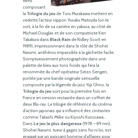
films
composant
la
Trilogie du jeu
de Toru Murakawa mettent en
vedette l’acteur nippon Yusaku Matsuda (on le
voit, à la fin de sa carrière en yakusa, au côté de
Michael Douglas et de son compatriote Ken
Takakura dans
Black Rain
de Ridley Scott en
1989), impressionnant dans le rôle de Shohei
Narumi, antihéros impassible à la gâchette facile.
Somptueusement photographiée dans une
palette de bleu aux tons froids qui fera la
renommée du chef opérateur Seizo Sengen,
portée par une bande originale sensuelle
composée par la légende du jazz Yuji Ohno, la
Trilogie du jeu
sort pour la première fois en
France en version restaurée dans un coffret de
deux Blu-ray. La trilogie de référence du cinéma
d’action japonais qui a influencé des cinéastes
comme Takashi Miike ou Kiyoshi Kurosawa…
Dans
Le jeu le plus dangereux
(1978 – 89 mn),
Shohei Narumi, tueur à gages sans foi ni loi, est
engagé par un puissant homme d’affaires pour