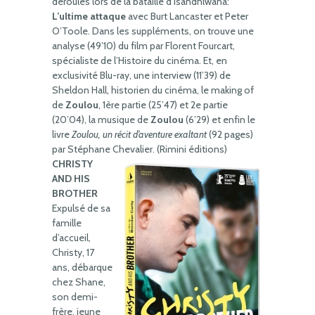
déroulés lors de la bataille d’Isandhlwana:
L’ultime attaque
avec Burt Lancaster et Peter
O’Toole. Dans les suppléments, on trouve une
analyse (49’10) du film par Florent Fourcart,
spécialiste de l’Histoire du cinéma. Et, en
exclusivité Blu-ray, une interview (11’39) de
Sheldon Hall, historien du cinéma, le making of
de
Zoulou
, 1ère partie (25’47) et 2e partie
(20’04), la musique de
Zoulou
(6’29) et enfin le
livre
Zoulou, un récit d’aventure exaltant
(92 pages)
par Stéphane Chevalier. (Rimini éditions)
CHRISTY
AND HIS
BROTHER
Expulsé de sa
famille
d’accueil,
Christy, 17
ans, débarque
chez Shane,
son demi-
frère, jeune