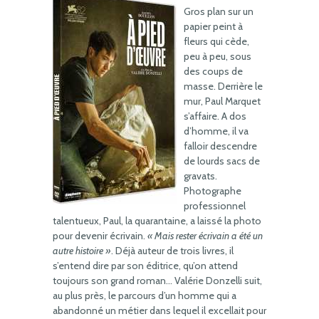
Gros plan sur un
papier peint à
fleurs qui cède,
peu à peu, sous
des coups de
masse. Derrière le
mur, Paul Marquet
s’affaire. A dos
d’homme, il va
falloir descendre
de lourds sacs de
gravats.
Photographe
professionnel
talentueux, Paul, la quarantaine, a laissé la photo
pour devenir écrivain.
« Mais rester écrivain a été un
autre histoire »
. Déjà auteur de trois livres, il
s’entend dire par son éditrice, qu’on attend
toujours son grand roman… Valérie Donzelli suit,
au plus près, le parcours d’un homme qui a
abandonné un métier dans lequel il excellait pour