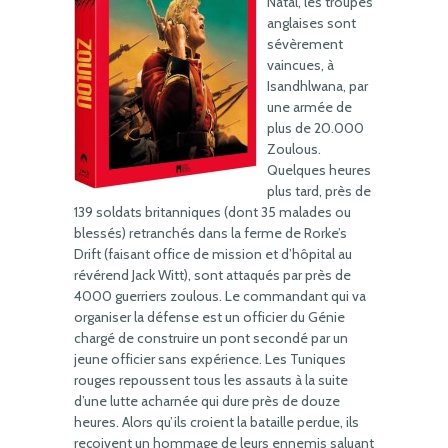
Natal, les troupes
anglaises sont
sévèrement
vaincues, à
Isandhlwana, par
une armée de
plus de 20.000
Zoulous.
Quelques heures
plus tard, près de
139 soldats britanniques (dont 35 malades ou
blessés) retranchés dans la ferme de Rorke’s
Drift (faisant office de mission et d’hôpital au
révérend Jack Witt), sont attaqués par près de
4000 guerriers zoulous. Le commandant qui va
organiser la défense est un officier du Génie
chargé de construire un pont secondé par un
jeune officier sans expérience. Les Tuniques
rouges repoussent tous les assauts à la suite
d’une lutte acharnée qui dure près de douze
heures. Alors qu’ils croient la bataille perdue, ils
reçoivent un hommage de leurs ennemis saluant