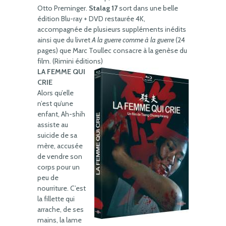
Otto Preminger.
Stalag 17
sort dans une belle
édition Blu-ray + DVD restaurée 4K,
accompagnée de plusieurs suppléments inédits
ainsi que du livret
A la guerre comme à la guerre
(24
pages) que Marc Toullec consacre à la genèse du
film. (Rimini éditions)
LA FEMME QUI
CRIE
Alors qu’elle
n’est qu’une
enfant, Ah-shih
assiste au
suicide de sa
mère, accusée
de vendre son
corps pour un
peu de
nourriture. C’est
la fillette qui
arrache, de ses
mains, la lame