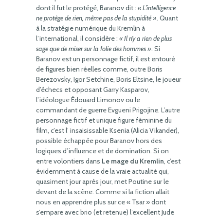
dont il fut le protégé, Baranov dit :
« L’intelligence
ne protège de rien, même pas de la stupidité »
. Quant
à la stratégie numérique du Kremlin à
l’international, il considère :
« Il n’y a rien de plus
sage que de miser sur la folie des hommes »
. Si
Baranov est un personnage fictif, il est entouré
de figures bien réelles comme, outre Boris
Berezovsky, Igor Setchine, Boris Eltsine, le joueur
d’échecs et opposant Garry Kasparov,
l’idéologue Édouard Limonov ou le
commandant de guerre Evgueni Prigojine. L’autre
personnage fictif et unique figure féminine du
film, c’est l’ insaisissable Ksenia (Alicia Vikander),
possible échappée pour Baranov hors des
logiques d’influence et de domination. Si on
entre volontiers dans
Le mage du Kremlin
, c’est
évidemment à cause de la vraie actualité qui,
quasiment jour après jour, met Poutine sur le
devant de la scène. Comme si la fiction allait
nous en apprendre plus sur ce « Tsar » dont
s’empare avec brio (et retenue) l’excellent Jude