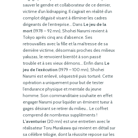
sauver le gendre et collaborateur de ce dernier,
victime d’un kidnapping. Il s’agirait en réalité d’un
complot déguisé visant à éliminer les cadres
dirigeants de l’entreprise… Dans
Le jeu de la
mort
(1978 – 92 mn), Shohei Narumi revient à
Tokyo après cinq ans d’absence. Ses
retrouvailles avec la fille et la maîtresse de sa
dernière victime, désormais proches des milieux
yakuzas, le renvoient bientôt à son passé
trouble et à ses vieux démons… Enfin dans
Le
jeu de l’exécution
(1979 – 100 mn), Shohei
Narumi est enlevé, séquestré puis torturé. Cette
opération a uniquement pour but de tester
l’endurance physique et mentale du jeune
homme. Son commanditaire souhaite en effet
engager Narumi pour liquider un éminent tueur à
gages désirant se retirer du milieu… Le coffret
comprend de nombreux suppléments !
L’aventurier
(20 mn) est une entretien avec le
réalisateur Toru Murakawa qui revient en détail sur
sa célèbre trilogie, dont la réussite repose sur les