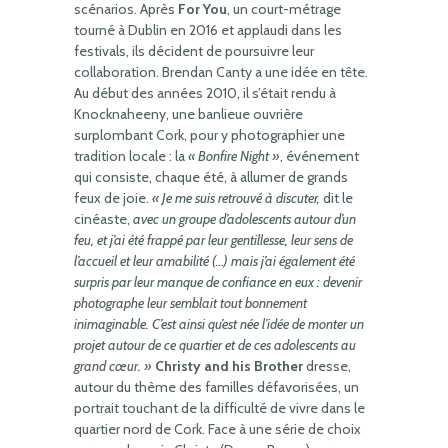
scénarios. Après
For You
, un court-métrage
tourné à Dublin en 2016 et applaudi dans les
festivals, ils décident de poursuivre leur
collaboration. Brendan Canty a une idée en tête.
Au début des années 2010, il s’était rendu à
Knocknaheeny, une banlieue ouvrière
surplombant Cork, pour y photographier une
tradition locale : la
« Bonfire Night »
, événement
qui consiste, chaque été, à allumer de grands
feux de joie.
« Je me suis retrouvé à discuter,
dit le
cinéaste,
avec un groupe d’adolescents autour d’un
feu, et j’ai été frappé par leur gentillesse, leur sens de
l’accueil et leur amabilité (…) mais j’ai également été
surpris par leur manque de confiance en eux : devenir
photographe leur semblait tout bonnement
inimaginable. C’est ainsi qu’est née l’idée de monter un
projet autour de ce quartier et de ces adolescents au
grand cœur. »
Christy and his Brother
dresse,
autour du thème des familles défavorisées, un
portrait touchant de la difficulté de vivre dans le
quartier nord de Cork. Face à une série de choix