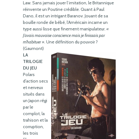
Law. Sans jamais jouer l’imitation, le Britannique
réinvente un Poutine crédible. Quant à Paul
Dano, il est un intrigant Baranov. Jouant de sa
bouille ronde de bébé, l’Américain incarne un
type aussi lisse que finement manipulateur.
«
J’avais mauvaise conscience mais je finissais par
m’habituer »
. Une définition du pouvoir ?
(Gaumont)
LA
TRILOGIE
DU JEU
Polars
d’action secs
et nerveux
situés dans
un Japon régi
par le
complot, la
trahison et la
corruption,
les trois