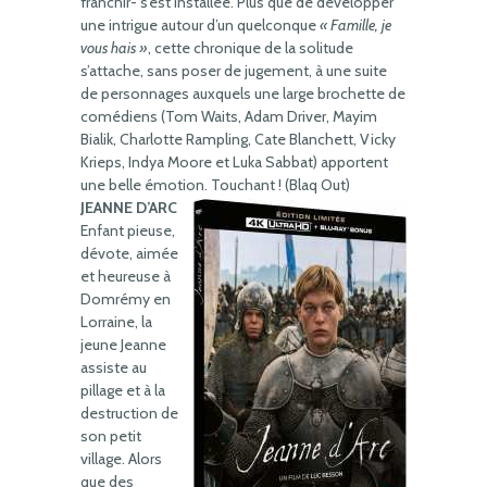
franchir- s’est installée. Plus que de développer
une intrigue autour d’un quelconque
« Famille, je
vous hais »
, cette chronique de la solitude
s’attache, sans poser de jugement, à une suite
de personnages auxquels une large brochette de
comédiens (Tom Waits, Adam Driver, Mayim
Bialik, Charlotte Rampling, Cate Blanchett, Vicky
Krieps, Indya Moore et Luka Sabbat) apportent
une belle émotion. Touchant ! (Blaq Out)
JEANNE D’ARC
Enfant pieuse,
dévote, aimée
et heureuse à
Domrémy en
Lorraine, la
jeune Jeanne
assiste au
pillage et à la
destruction de
son petit
village. Alors
que des