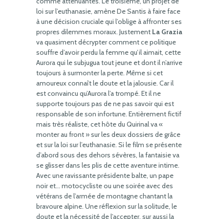
comme atténuantes. Le troisième, un projet de
loi sur l’euthanasie, amène De Santis à faire face
à une décision cruciale qui l’oblige à affronter ses
propres dilemmes moraux. Justement
La Grazia
va quasiment décrypter comment ce politique
souffre d’avoir perdu la femme qu’il aimait, cette
Aurora qui le subjugua tout jeune et dont il n’arrive
toujours à surmonter la perte. Même si cet
amoureux connaît le doute et la jalousie. Car il
est convaincu qu’Aurora l’a trompé. Et il ne
supporte toujours pas de ne pas savoir qui est
responsable de son infortune. Entièrement fictif
mais très réaliste, cet hôte du Quirinal va «
monter au front » sur les deux dossiers de grâce
et sur la loi sur l’euthanasie. Si le film se présente
d’abord sous des dehors sévères, la fantaisie va
se glisser dans les plis de cette aventure intime.
Avec une ravissante présidente balte, un pape
noir et… motocycliste ou une soirée avec des
vétérans de l’armée de montagne chantant la
bravoure alpine. Une réflexion sur la solitude, le
doute et la nécessité de l’accepter, sur aussi la