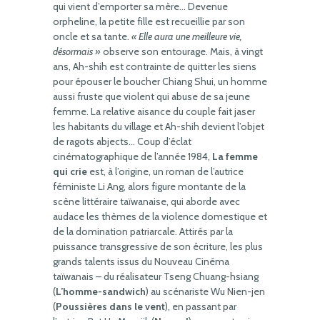
qui vient d’emporter sa mère… Devenue
orpheline, la petite fille est recueillie par son
oncle et sa tante.
« Elle aura une meilleure vie,
désormais »
observe son entourage. Mais, à vingt
ans, Ah-shih est contrainte de quitter les siens
pour épouser le boucher Chiang Shui, un homme
aussi fruste que violent qui abuse de sa jeune
femme. La relative aisance du couple fait jaser
les habitants du village et Ah-shih devient l’objet
de ragots abjects… Coup d’éclat
cinématographique de l’année 1984,
La femme
qui crie
est, à l’origine, un roman de l’autrice
féministe Li Ang, alors figure montante de la
scène littéraire taïwanaise, qui aborde avec
audace les thèmes de la violence domestique et
de la domination patriarcale. Attirés par la
puissance transgressive de son écriture, les plus
grands talents issus du Nouveau Cinéma
taïwanais – du réalisateur Tseng Chuang-hsiang
(
L’homme-sandwich
) au scénariste Wu Nien-jen
(
Poussières dans le vent
), en passant par