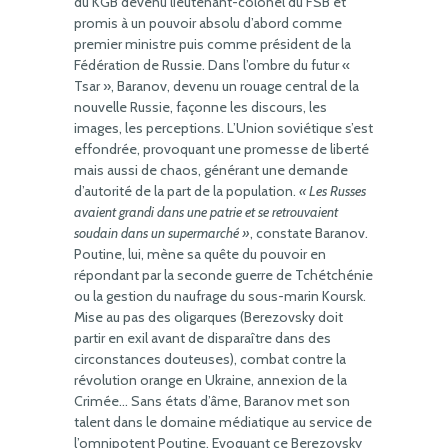
du KGB devenu lieutenant-colonel du FSB et
promis à un pouvoir absolu d’abord comme
premier ministre puis comme président de la
Fédération de Russie. Dans l’ombre du futur «
Tsar », Baranov, devenu un rouage central de la
nouvelle Russie, façonne les discours, les
images, les perceptions. L’Union soviétique s’est
effondrée, provoquant une promesse de liberté
mais aussi de chaos, générant une demande
d’autorité de la part de la population.
« Les Russes
avaient grandi dans une patrie et se retrouvaient
soudain dans un supermarché »
, constate Baranov.
Poutine, lui, mène sa quête du pouvoir en
répondant par la seconde guerre de Tchétchénie
ou la gestion du naufrage du sous-marin Koursk.
Mise au pas des oligarques (Berezovsky doit
partir en exil avant de disparaître dans des
circonstances douteuses), combat contre la
révolution orange en Ukraine, annexion de la
Crimée… Sans états d’âme, Baranov met son
talent dans le domaine médiatique au service de
l’omnipotent Poutine. Evoquant ce Berezovsky