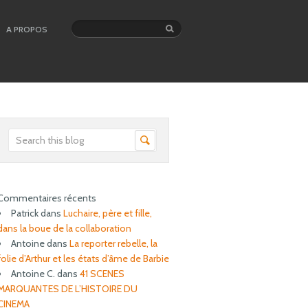
A PROPOS
Commentaires récents
Patrick
dans
Luchaire, père et fille,
dans la boue de la collaboration
Antoine
dans
La reporter rebelle, la
folie d’Arthur et les états d’âme de Barbie
Antoine C.
dans
41 SCENES
MARQUANTES DE L’HISTOIRE DU
CINEMA