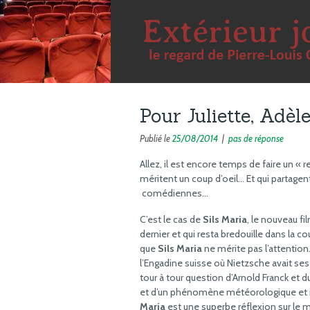
Pour Juliette, Adèl
Publié le
25/08/2014
|
pas de réponse
Allez, il est encore temps de faire un « r
méritent un coup d’oeil… Et qui partagent
comédiennes…
C’est le cas de
Sils Maria
, le nouveau f
dernier et qui resta bredouille dans la c
que
Sils Maria
ne mérite pas l’attention.
l’Engadine suisse où Nietzsche avait ses
tour à tour question d’Arnold Franck et
et d’un phénomène météorologique et nu
Maria
est une superbe réflexion sur le mét