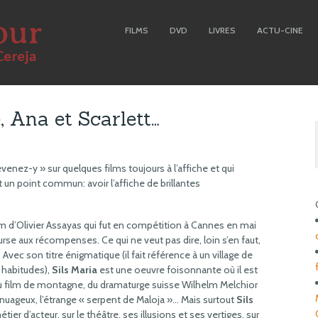
FILMS
DVD
LIVRES
ACTU-CINE
e, Ana et Scarlett…
evenez-y » sur quelques films toujours à l’affiche et qui
 un point commun: avoir l’affiche de brillantes
ilm d’Olivier Assayas qui fut en compétition à Cannes en mai
ourse aux récompenses. Ce qui ne veut pas dire, loin s’en faut,
 Avec son titre énigmatique (il fait référence à un village de
 habitudes),
Sils Maria
est une oeuvre foisonnante où il est
 du film de montagne, du dramaturge suisse Wilhelm Melchior
ageux, l’étrange « serpent de Maloja »… Mais surtout
Sils
ier d’acteur, sur le théâtre, ses illusions et ses vertiges, sur