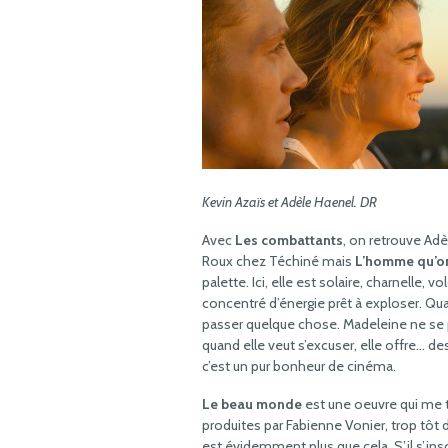
Kevin Azaïs et Adèle Haenel. DR
Avec
Les combattants
, on retrouve Adè
Roux chez Téchiné mais
L’homme qu’on
palette. Ici, elle est solaire, charnelle,
concentré d’énergie prêt à exploser. Qua
passer quelque chose. Madeleine ne se 
quand elle veut s’excuser, elle offre… 
c’est un pur bonheur de cinéma.
Le beau monde
est une oeuvre qui me t
produites par Fabienne Vonier, trop tôt d
est évidemment plus que cela. S’il s’ins