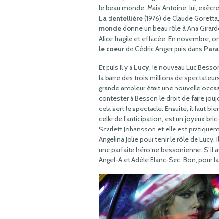
le beau monde. Mais Antoine, lui, exècre
La dentellière
(1976) de Claude Goretta, 
monde
donne un beau rôle à Ana Girardo
Alice fragile et effacée. En novembre, 
le coeur
de Cédric Anger puis dans
Para
Et puis il y a
Lucy
, le nouveau Luc Besson
la barre des trois millions de spectateurs
grande ampleur était une nouvelle occasi
contester à Besson le droit de faire j
cela sert le spectacle. Ensuite, il faut bi
celle de l’anticipation, est un joyeux br
Scarlett Johansson et elle est pratiquem
Angelina Jolie pour tenir le rôle de Lucy. 
une parfaite héroïne bessonienne. S’il avai
Angel-A et Adèle Blanc-Sec. Bon, pour l