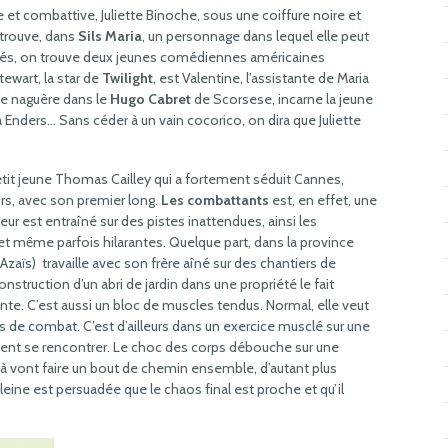
e et combattive, Juliette Binoche, sous une coiffure noire et
, trouve, dans
Sils Maria
, un personnage dans lequel elle peut
ôtés, on trouve deux jeunes comédiennes américaines
ewart, la star de
Twilight
, est Valentine, l’assistante de Maria
ue naguère dans le
Hugo Cabret
de Scorsese, incarne la jeune
ia Enders… Sans céder à un vain cocorico, on dira que Juliette
 petit jeune Thomas Cailley qui a fortement séduit Cannes,
urs, avec son premier long.
Les combattants
est, en effet, une
eur est entraîné sur des pistes inattendues, ainsi les
t même parfois hilarantes. Quelque part, dans la province
n Azaïs) travaille avec son frère aîné sur des chantiers de
onstruction d’un abri de jardin dans une propriété le fait
ante. C’est aussi un bloc de muscles tendus. Normal, elle veut
ts de combat. C’est d’ailleurs dans un exercice musclé sur une
ment se rencontrer. Le choc des corps débouche sur une
là vont faire un bout de chemin ensemble, d’autant plus
leine est persuadée que le chaos final est proche et qu’il