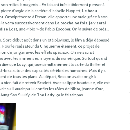
 son milieu bourgeois… En faisant irrésistiblement penser à
pierre d’angle de la carrière d’Isabelle Huppert,
Le beau
t. Omniprésente à l’écran, elle apporte une vraie grâce à son
on la verra successivement dans
La prochaine fois, je viserai
dise Lost
, une « bio » de Pablo Escobar. On la suivra de près…
. Sorti début août dans un été pluvieux, le film a déjà dépassé
. Pour le réalisateur du
Cinquième élément
, ce projet de
on de jongler avec les effets spéciaux. On ne saurait
oujou avec les immenses moyens du numérique. Surtout quand
en dire que
Lucy
, qui joue simultanément la carte du thriller et
ic-à-brac autour des capacités cérébrales humaines. Mais il y a
ent de tous les plans. Au départ, Besson avait songé à
Il a bien fait de retenir Scarlett. Avec sa lippe boudeuse, elle est
t su, il aurait pu lui confier les rôles de Nikita, Jeanne d’Arc,
a Aung San Suu Kyi de
The Lady
, ça le faisait pas…