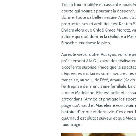
Tour à tour troublée et cassante, apaisé
courte qui pourrait pourtant la desservir
donner toute sa belle mesure. A ses c
prometteuses et ambitieuses: Kristen St
Enders alors que Chloë Grace Moretz, v
actrice qui doit donner la réplique à Mar
Binoche leur dame le pion.
Après le vieux routier Assayas, voilà le
précisement à la Quizaine des réalisate
excellente surprise. Parce que le spectat
séquences militaires sont savoureuses e
française, au seuil de l’été, Arnaud (Kevi
l’entreprise de menuiserie familiale. La c
croiser Madeleine. Elle est belle et cass
entrer dans l’Armée et pratique les spor
plage qu’Arnaud et Madeleine vont vrai
histoire d’amour et de survie. Ces deux-
qu’Arnaud est plutôt suiveur et que Made
faudra agir…