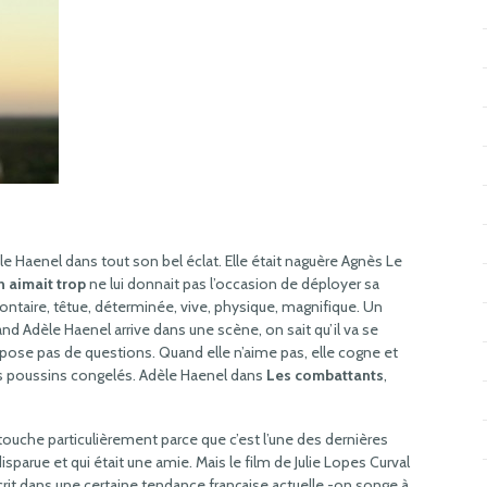
le Haenel dans tout son bel éclat. Elle était naguère Agnès Le
 aimait trop
ne lui donnait pas l’occasion de déployer sa
 volontaire, têtue, déterminée, vive, physique, magnifique. Un
nd Adèle Haenel arrive dans une scène, on sait qu’il va se
pose pas de questions. Quand elle n’aime pas, elle cogne et
des poussins congelés. Adèle Haenel dans
Les combattants
,
ouche particulièrement parce que c’est l’une des dernières
isparue et qui était une amie. Mais le film de Julie Lopes Curval
crit dans une certaine tendance française actuelle -on songe à