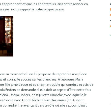
s’approprient et que les spectateurs laissent résonner en
t Assayas, notre rapport à notre propre passé.
ers au moment où on lui propose de reprendre une pièce
 avait connu le succès sur les planches. A l’époque, Maria
eune fille ambitieuse et au charme trouble qui conduit au suicide
ia Enders se demande si elle doit accepter d’être cette fois
Héléna… Maria Enders, c’est Juliette Binoche avec laquelle le
vait écrit avec André Téchiné
Rendez-vous
(1984) dont
 en comédienne avançant vers le rôle où elle s’accomplirait.