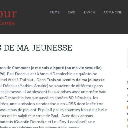
FILMS
DVD
LIVRES
ACTU-CINE
S DE MA JEUNESSE
ros de
Comment je me suis disputé (ou ma vie sexuelle)
996), Paul Dedalus est à Arnaud Desplechin ce qu’Antoine
inel était à Truffaut… Dans
Trois souvenirs de ma jeunesse
,
ul Dédalus (Mathieu Amalric) se souvient de différents pans
 sa jeunesse… L’adolescent fut aux prises avec une mère haïe
is Despechin évoque aussi les années 80 à Roubaix, les
irées, une « mission clandestine » en URSS dont le récit ne
nque pas de piquant. Et puis il y a les charmes frais de la belle
ther qui fit palpiter le cœur de Paul… Avec deux acteurs
butants (Quentin Dolmaire et Lou Roy-Lecollinet), une
flexion nostalgique sur les erreurs de jeunesse.