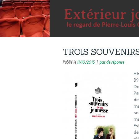
TROIS SOUVENIR
Publié le
11/10/2015
|
pas de réponse
Hé
(1
Do
Pa
de
ma
so
ma
Es
dé
ré