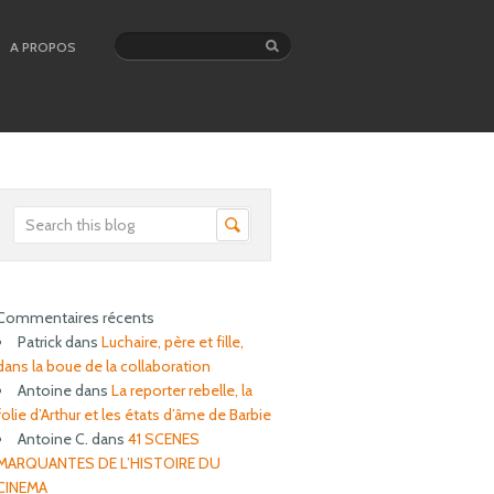
A PROPOS
Commentaires récents
Patrick
dans
Luchaire, père et fille,
dans la boue de la collaboration
Antoine
dans
La reporter rebelle, la
folie d’Arthur et les états d’âme de Barbie
Antoine C.
dans
41 SCENES
MARQUANTES DE L’HISTOIRE DU
CINEMA