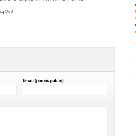
laq Out)
Email
(jamais publié)