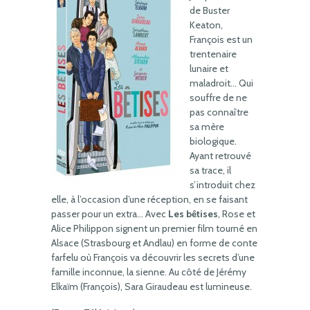
de Buster
Keaton,
François est un
trentenaire
lunaire et
maladroit… Qui
souffre de ne
pas connaître
sa mère
biologique.
Ayant retrouvé
sa trace, il
s’introduit chez
elle, à l’occasion d’une réception, en se faisant
passer pour un extra… Avec
Les bêtises
, Rose et
Alice Philippon signent un premier film tourné en
Alsace (Strasbourg et Andlau) en forme de conte
farfelu où François va découvrir les secrets d’une
famille inconnue, la sienne. Au côté de Jérémy
Elkaïm (François), Sara Giraudeau est lumineuse.