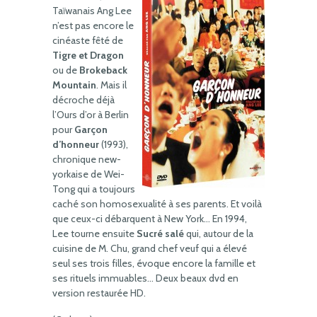
Taïwanais Ang Lee
n’est pas encore le
cinéaste fêté de
Tigre et Dragon
ou de
Brokeback
Mountain
. Mais il
décroche déjà
l’Ours d’or à Berlin
pour
Garçon
d’honneur
(1993),
chronique new-
yorkaise de Wei-
Tong qui a toujours
caché son homosexualité à ses parents. Et voilà
que ceux-ci débarquent à New York… En 1994,
Lee tourne ensuite
Sucré salé
qui, autour de la
cuisine de M. Chu, grand chef veuf qui a élevé
seul ses trois filles, évoque encore la famille et
ses rituels immuables… Deux beaux dvd en
version restaurée HD.