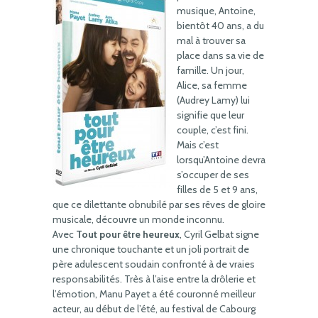
musique, Antoine,
bientôt 40 ans, a du
mal à trouver sa
place dans sa vie de
famille. Un jour,
Alice, sa femme
(Audrey Lamy) lui
signifie que leur
couple, c’est fini.
Mais c’est
lorsqu’Antoine devra
s’occuper de ses
filles de 5 et 9 ans,
que ce dilettante obnubilé par ses rêves de gloire
musicale, découvre un monde inconnu.
Avec
Tout pour être heureux
, Cyril Gelbat signe
une chronique touchante et un joli portrait de
père adulescent soudain confronté à de vraies
responsabilités. Très à l’aise entre la drôlerie et
l’émotion, Manu Payet a été couronné meilleur
acteur, au début de l’été, au festival de Cabourg