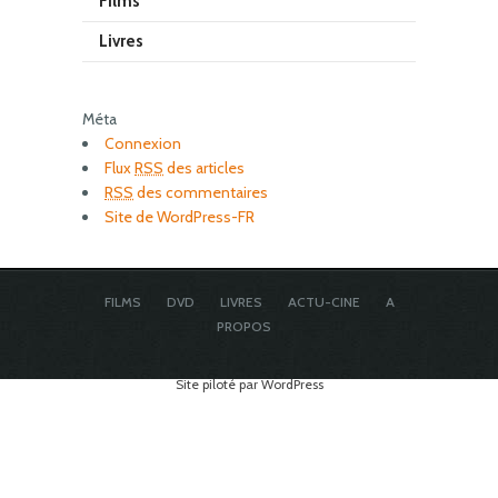
Films
Livres
Méta
Connexion
Flux
RSS
des articles
RSS
des commentaires
Site de WordPress-FR
FILMS
DVD
LIVRES
ACTU-CINE
A
PROPOS
Site piloté par WordPress