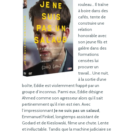
rouleau… Il traîne
à boire dans des
cafés, tente de
construire une
relation
honorable avec
son jeune fils et
galère dans des
formations
censées lui
procurer un
travail… Une nuit,
à la sortie d’une
boîte, Eddie est violemment frappé par un
groupe d’inconnus. Parmi eux, Eddie désigne
Ahmed comme son agresseur alors qu’il sait
pertinemment qu’il n’en est rien. Avec
l’impressionnant
Je ne suis pas un salaud
,
Emmanuel Finkiel, longtemps assistant de
Godard et de Kieslowski, filme une chute. Lente
et inéluctable. Tandis que la machine judiciaire se