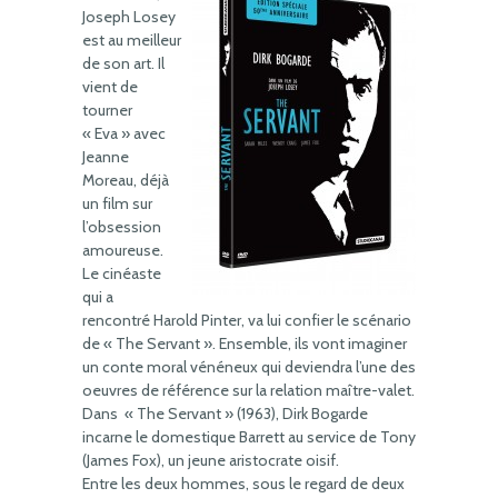
Joseph Losey
est au meilleur
de son art. Il
vient de
tourner
« Eva » avec
Jeanne
Moreau, déjà
un film sur
l’obsession
amoureuse.
Le cinéaste
qui a
rencontré Harold Pinter, va lui confier le scénario
de « The Servant ». Ensemble, ils vont imaginer
un conte moral vénéneux qui deviendra l’une des
oeuvres de référence sur la relation maître-valet.
Dans « The Servant » (1963), Dirk Bogarde
incarne le domestique Barrett au service de Tony
(James Fox), un jeune aristocrate oisif.
Entre les deux hommes, sous le regard de deux