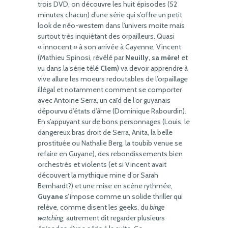
trois DVD, on découvre les huit épisodes (52
minutes chacun) d’une série qui s’offre un petit
look de néo-western dans l’univers moite mais
surtout très inquiétant des orpailleurs. Quasi
« innocent » à son arrivée à Cayenne, Vincent
(Mathieu Spinosi, révélé par
Neuilly, sa mère!
et
vu dans la série télé
Clem
) va devoir apprendre à
vive allure les moeurs redoutables de l’orpaillage
illégal et notamment comment se comporter
avec Antoine Serra, un caïd de l’or guyanais
dépourvu d’états d’âme (Dominique Rabourdin).
En s’appuyant sur de bons personnages (Louis, le
dangereux bras droit de Serra, Anita, la belle
prostituée ou Nathalie Berg, la toubib venue se
refaire en Guyane), des rebondissements bien
orchestrés et violents (et si Vincent avait
découvert la mythique mine d’or Sarah
Bernhardt?) et une mise en scène rythmée,
Guyane
s’impose comme un solide thriller qui
relève, comme disent les geeks, du
binge
watching
, autrement dit regarder plusieurs