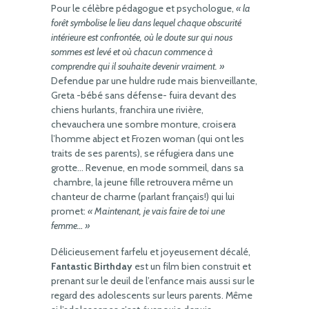
Pour le célèbre pédagogue et psychologue,
« la
forêt symbolise le lieu dans lequel chaque obscurité
intérieure est confrontée, où le doute sur qui nous
sommes est levé et où chacun commence à
comprendre qui il souhaite devenir vraiment. »
Defendue par une huldre rude mais bienveillante,
Greta -bébé sans défense- fuira devant des
chiens hurlants, franchira une rivière,
chevauchera une sombre monture, croisera
l’homme abject et Frozen woman (qui ont les
traits de ses parents), se réfugiera dans une
grotte… Revenue, en mode sommeil, dans sa
chambre, la jeune fille retrouvera même un
chanteur de charme (parlant français!) qui lui
promet:
« Maintenant, je vais faire de toi une
femme… »
Délicieusement farfelu et joyeusement décalé,
Fantastic Birthday
est un film bien construit et
prenant sur le deuil de l’enfance mais aussi sur le
regard des adolescents sur leurs parents. Même