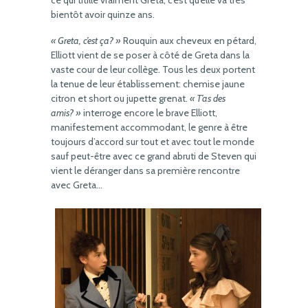
ce qui titille vraiment Greta, c’est qu’elle va très
bientôt avoir quinze ans.
« Greta, c’est ça? »
Rouquin aux cheveux en pétard,
Elliott vient de se poser à côté de Greta dans la
vaste cour de leur collège. Tous les deux portent
la tenue de leur établissement: chemise jaune
citron et short ou jupette grenat.
« T’as des
amis? »
interroge encore le brave Elliott,
manifestement accommodant, le genre à être
toujours d’accord sur tout et avec tout le monde
sauf peut-être avec ce grand abruti de Steven qui
vient le déranger dans sa première rencontre
avec Greta…