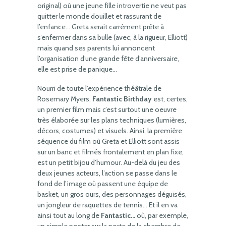
original) où une jeune fille introvertie ne veut pas
quitter le monde douillet et rassurant de
l’enfance… Greta serait carrément prête à
s’enfermer dans sa bulle (avec, à la rigueur, Elliott)
mais quand ses parents lui annoncent
l’organisation d’une grande fête d’anniversaire,
elle est prise de panique…
Nourri de toute l’expérience théâtrale de
Rosemary Myers,
Fantastic Birthday
est, certes,
un premier film mais c’est surtout une oeuvre
très élaborée sur les plans techniques (lumières,
décors, costumes) et visuels. Ainsi, la première
séquence du film où Greta et Elliott sont assis
sur un banc et filmés frontalement en plan fixe,
est un petit bijou d’humour. Au-delà du jeu des
deux jeunes acteurs, l’action se passe dans le
fond de l’image où passent une équipe de
basket, un gros ours, des personnages déguisés,
un jongleur de raquettes de tennis… Et il en va
ainsi tout au long de
Fantastic…
où, par exemple,