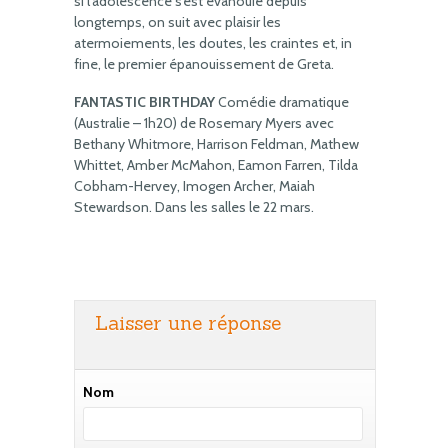
si l’adolescence s’est évanouie depuis
longtemps, on suit avec plaisir les
atermoiements, les doutes, les craintes et, in
fine, le premier épanouissement de Greta.
FANTASTIC BIRTHDAY
Comédie dramatique
(Australie – 1h20) de Rosemary Myers avec
Bethany Whitmore, Harrison Feldman, Mathew
Whittet, Amber McMahon, Eamon Farren, Tilda
Cobham-Hervey, Imogen Archer, Maiah
Stewardson. Dans les salles le 22 mars.
Laisser une réponse
Nom