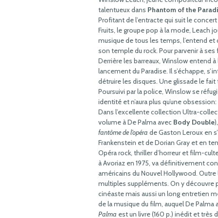
talentueux dans
Phantom of the Parad
Profitant de l’entracte qui suit le concert
Fruits, le groupe pop à la mode, Leach j
musique de tous les temps, l’entend et d
son temple du rock. Pour parvenir à ses fi
Derrière les barreaux, Winslow entend à
lancement du Paradise. Il s’échappe, s’i
détruire les disques. Une glissade le fait
Poursuivi par la police, Winslow se réfu
identité et n’aura plus qu’une obsessio
Dans l’excellente collection Ultra-coll
volume à De Palma avec
Body Double
)
fantôme de l’opéra
de Gaston Leroux en s’
Frankenstein et de Dorian Gray et en ten
Opéra rock, thriller d’horreur et film-cult
à Avoriaz en 1975, va définitivement con
américains du Nouvel Hollywood. Outre l
multiples suppléments. On y découvre 
cinéaste mais aussi un long entretien m
de la musique du film, auquel De Palma
Palma
est un livre (160 p.) inédit et tr