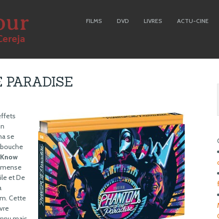
FILMS
DVD
LIVRES
ACTU-CINE
 PARADISE
effets
on
ma se
a bouche
o Know
’immense
ile et De
a
m. Cette
vre
onnu mais