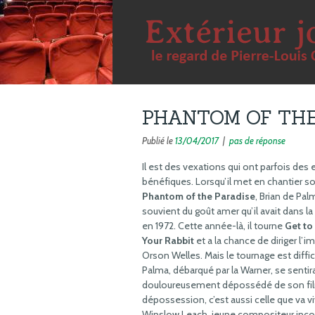
PHANTOM OF THE
Publié le
13/04/2017
|
pas de réponse
Il est des vexations qui ont parfois des 
bénéfiques. Lorsqu’il met en chantier s
Phantom of the Paradise
, Brian de Pal
souvient du goût amer qu’il avait dans l
en 1972. Cette année-là, il tourne
Get t
Your Rabbit
et a la chance de diriger l
Orson Welles. Mais le tournage est diffic
Palma, débarqué par la Warner, se sentir
douloureusement dépossédé de son fil
dépossession, c’est aussi celle que va vi
Winslow Leach, jeune compositeur inc