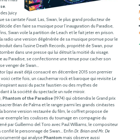
ise
.
 des Juicy
oue sa cantate
Faust
. Las, Swan, le plus grand producteur de
écide d’en faire sa musique pour l’inauguration du Paradise,
ns, Swan vole la partition de Leach et le fait jeter en prison.
 la radio une version dégénérée de sa musique promue pour le
ntroduit dans l’usine Death Records, propriété de Swan, pour
 tomber dans une presse qui lui détruit la moitié du visage.
gie au Paradise, se confectionne une tenue pour cacher son
n: se venger de Swan…
ector (qui avait déjà consacré en décembre 2015 son premier
, voici cette fois, un cauchemar rock et baroque qui revisite
Le
inspirant aussi du pacte faustien ou des mythes de
dant à la société du spectacle un rude miroir.
e,
Phantom of the Paradise
(1974) qui obtiendra le Grand prix
sacrer Brian de Palma et le ranger parmi les grands cinéastes
a bonne version restaurée du film, le coffret propose de
par exemple les coulisses du tournage en compagnie du
ené par Guillermo del Toro avec Paul Williams, le compositeur
 a confié le personnage de Swan… Enfin
Dr. Brian and Mr. De
ès documenté qui analyse
Phantom
mais observe aussi