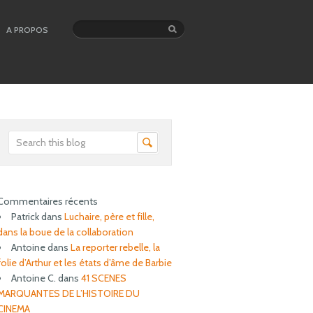
A PROPOS
Commentaires récents
Patrick
dans
Luchaire, père et fille,
dans la boue de la collaboration
Antoine
dans
La reporter rebelle, la
folie d’Arthur et les états d’âme de Barbie
Antoine C.
dans
41 SCENES
MARQUANTES DE L’HISTOIRE DU
CINEMA