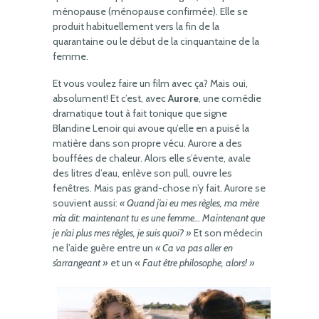
ménopause (ménopause confirmée). Elle se
produit habituellement vers la fin de la
quarantaine ou le début de la cinquantaine de la
femme.
Et vous voulez faire un film avec ça? Mais oui,
absolument! Et c’est, avec
Aurore
, une comédie
dramatique tout à fait tonique que signe
Blandine Lenoir qui avoue qu’elle en a puisé la
matière dans son propre vécu. Aurore a des
bouffées de chaleur. Alors elle s’évente, avale
des litres d’eau, enlève son pull, ouvre les
fenêtres. Mais pas grand-chose n’y fait. Aurore se
souvient aussi:
« Quand j’ai eu mes règles, ma mère
m’a dit: maintenant tu es une femme… Maintenant que
je n’ai plus mes règles, je suis quoi? »
Et son médecin
ne l’aide guère entre un
« Ca va pas aller en
s’arrangeant »
et un «
Faut être philosophe, alors! »