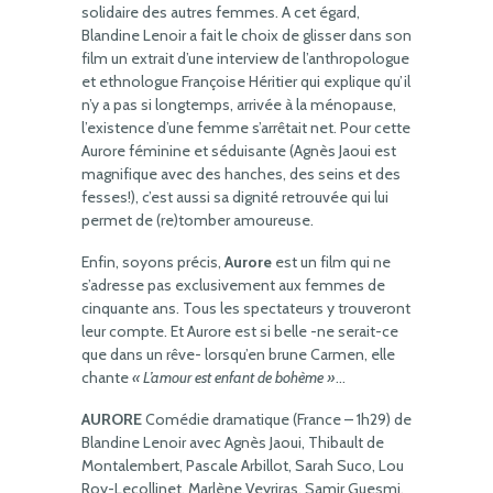
solidaire des autres femmes. A cet égard,
Blandine Lenoir a fait le choix de glisser dans son
film un extrait d’une interview de l’anthropologue
et ethnologue Françoise Héritier qui explique qu’il
n’y a pas si longtemps, arrivée à la ménopause,
l’existence d’une femme s’arrêtait net. Pour cette
Aurore féminine et séduisante (Agnès Jaoui est
magnifique avec des hanches, des seins et des
fesses!), c’est aussi sa dignité retrouvée qui lui
permet de (re)tomber amoureuse.
Enfin, soyons précis,
Aurore
est un film qui ne
s’adresse pas exclusivement aux femmes de
cinquante ans. Tous les spectateurs y trouveront
leur compte. Et Aurore est si belle -ne serait-ce
que dans un rêve- lorsqu’en brune Carmen, elle
chante
« L’amour est enfant de bohème »
…
AURORE
Comédie dramatique (France – 1h29) de
Blandine Lenoir avec Agnès Jaoui, Thibault de
Montalembert, Pascale Arbillot, Sarah Suco, Lou
Roy-Lecollinet, Marlène Veyriras, Samir Guesmi,