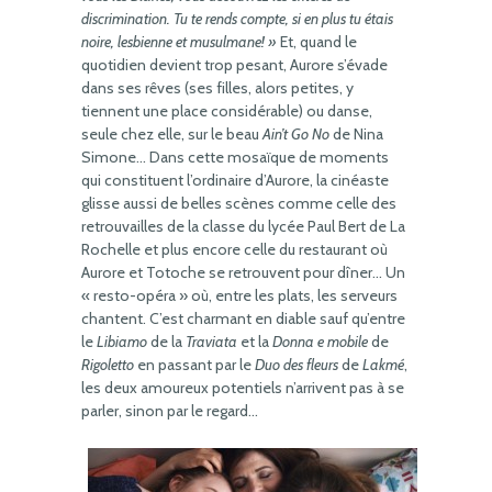
discrimination. Tu te rends compte, si en plus tu étais
noire, lesbienne et musulmane! »
Et, quand le
quotidien devient trop pesant, Aurore s’évade
dans ses rêves (ses filles, alors petites, y
tiennent une place considérable) ou danse,
seule chez elle, sur le beau
Ain’t Go No
de Nina
Simone… Dans cette mosaïque de moments
qui constituent l’ordinaire d’Aurore, la cinéaste
glisse aussi de belles scènes comme celle des
retrouvailles de la classe du lycée Paul Bert de La
Rochelle et plus encore celle du restaurant où
Aurore et Totoche se retrouvent pour dîner… Un
« resto-opéra » où, entre les plats, les serveurs
chantent. C’est charmant en diable sauf qu’entre
le
Libiamo
de la
Traviata
et la
Donna e mobile
de
Rigoletto
en passant par le
Duo des fleurs
de
Lakmé
,
les deux amoureux potentiels n’arrivent pas à se
parler, sinon par le regard…