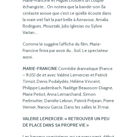
Marie-Francine et Miguel croisent un couple
échangiste… On notera que la bande-son (la
cinéaste avoue que c’est ce qu’elle écoute dans
la vraie vie) fait la part belle à Aznavour, Amalia
Rodrigues, Moustaki, Julio Iglesias ou Sylvie
Vartan…
Comme le suggère l’affiche du film, Marie-
Francine finira par avoir du… bol. Le spectateur
aussi.
MARIE-FRANCINE
Comédie dramatique (France
– 1h35) de et avec Valérie Lemercier et Patrick
Timsit, Denis Podalydès, Hélène Vincent,
Philippe Laudenbach, Nadège Beausson-Diagne,
Marie Petiot, Anna Lemarchand, Simon
Perlmutter, Danièle Lebrun, Patrick Préjean, Pierre
Vernier, Nanou Garcia. Dans les salles le 31 mai.
VALERIE LEMERCIER: « RETROUVER UN PEU
DE PLACE DANS SA PROPRE VIE »
Les heureux spectateurs qui se pressaient, début