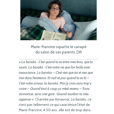
Marie-Francine squatte le canapé
du salon de ses parents. DR
« La baraka -C’est quand tu es entre mes bras, que tu
souris. La baraka -C’est notre vie que l’on brûle avec
insouciance. La baraka – C’est rien que toi et rien que
moi dans l’existence. Et nuit et jour quand tu es là –
C’est notre amour, la baraka. Moi j’y crois sans trop y
croire – Quand tout à coup ça m’est revenu – Sans
s’annoncer, sans crier gare -Quand soudain tu m’es
apparue »
. Chantée par Aznavour,
La baraka
, ce
n’est pas tellement ce qui caractérise l’état de
Marie-Francine. A 50 ans, elle est de trop dans