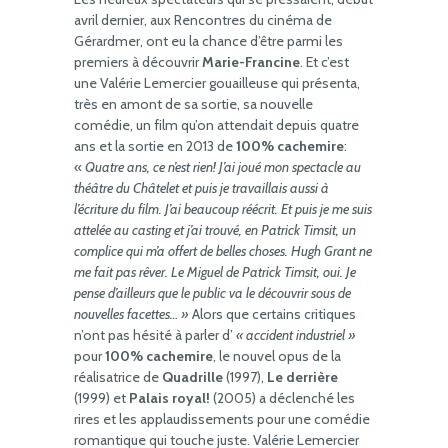
avril dernier, aux Rencontres du cinéma de
Gérardmer, ont eu la chance d’être parmi les
premiers à découvrir
Marie-Francine
. Et c’est
une Valérie Lemercier gouailleuse qui présenta,
très en amont de sa sortie, sa nouvelle
comédie, un film qu’on attendait depuis quatre
ans et la sortie en 2013 de
100% cachemire
:
«
Quatre ans, ce n’est rien! J’ai joué mon spectacle au
théâtre du Châtelet et puis je travaillais aussi à
l’écriture du film. J’ai beaucoup réécrit. Et puis je me suis
attelée au casting et j’ai trouvé, en Patrick Timsit, un
complice qui m’a offert de belles choses. Hugh Grant ne
me fait pas rêver. Le Miguel de Patrick Timsit, oui. Je
pense d’ailleurs que le public va le découvrir sous de
nouvelles facettes… »
Alors que certains critiques
n’ont pas hésité à parler d’
« accident industriel »
pour
100% cachemire
, le nouvel opus de la
réalisatrice de
Quadrille
(1997),
Le derrière
(1999) et
Palais royal!
(2005) a déclenché les
rires et les applaudissements pour une comédie
romantique qui touche juste. Valérie Lemercier