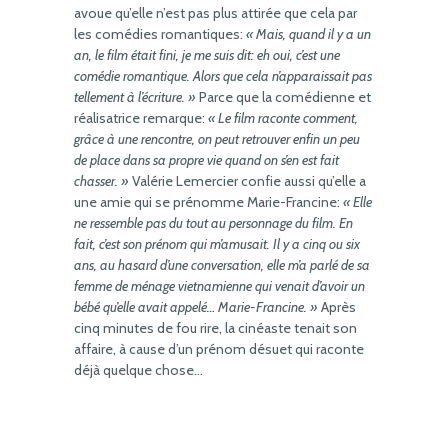
avoue qu’elle n’est pas plus attirée que cela par
les comédies romantiques:
« Mais, quand il y a un
an, le film était fini, je me suis dit: eh oui, c’est une
comédie romantique. Alors que cela n’apparaissait pas
tellement à l’écriture. »
Parce que la comédienne et
réalisatrice remarque:
« Le film raconte comment,
grâce à une rencontre, on peut retrouver enfin un peu
de place dans sa propre vie quand on s’en est fait
chasser. »
Valérie Lemercier confie aussi qu’elle a
une amie qui se prénomme Marie-Francine:
« Elle
ne ressemble pas du tout au personnage du film. En
fait, c’est son prénom qui m’amusait. Il y a cinq ou six
ans, au hasard d’une conversation, elle m’a parlé de sa
femme de ménage vietnamienne qui venait d’avoir un
bébé qu’elle avait appelé… Marie-Francine. »
Après
cinq minutes de fou rire, la cinéaste tenait son
affaire, à cause d’un prénom désuet qui raconte
déjà quelque chose…