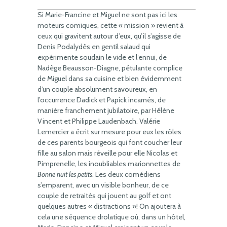
Si Marie-Francine et Miguel ne sont pas ici les
moteurs comiques, cette « mission » revient à
ceux qui gravitent autour d’eux, qu’il s’agisse de
Denis Podalydès en gentil salaud qui
expérimente soudain le vide et l’ennui, de
Nadège Beausson-Diagne, pétulante complice
de Miguel dans sa cuisine et bien évidemment
d’un couple absolument savoureux, en
l’occurrence Dadick et Papick incarnés, de
manière franchement jubilatoire, par Hélène
Vincent et Philippe Laudenbach. Valérie
Lemercier a écrit sur mesure pour eux les rôles
de ces parents bourgeois qui font coucher leur
fille au salon mais réveille pour elle Nicolas et
Pimprenelle, les inoubliables marionnettes de
Bonne nuit les petits
. Les deux comédiens
s’emparent, avec un visible bonheur, de ce
couple de retraités qui jouent au golf et ont
quelques autres « distractions »! On ajoutera à
cela une séquence drolatique où, dans un hôtel,