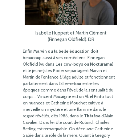
Isabelle Huppert et Martin Clément
(Finnegan Oldfield). DR
Enfin
Marvin ou la belle éducation
doit
beaucoup aussi à ses comédiens. Finnegan
Oldfield (vu dans
Les cow-boys
ou
Nocturama
)
et le jeune Jules Porier se partagent Marvin et
Martin de l’enfance à l’âge adulte et fonctionnent
parfaitement dans l’aller-retour entre les
époques comme dans l’éveil de la sensualité du
corps… Vincent Macaigne est un Abel Pinto tout
en nuances et Catherine Mouchet cultive à
merveille un mystère et une flamme dans le
regard révélés, dès 1986, dans le
Thérèse
d’Alain
Cavalier. Dans le rôle court de Roland,, Charles
Berling est remarquable. On découvre Catherine
Salée dans le rôle de la mère. Quant à Grégory