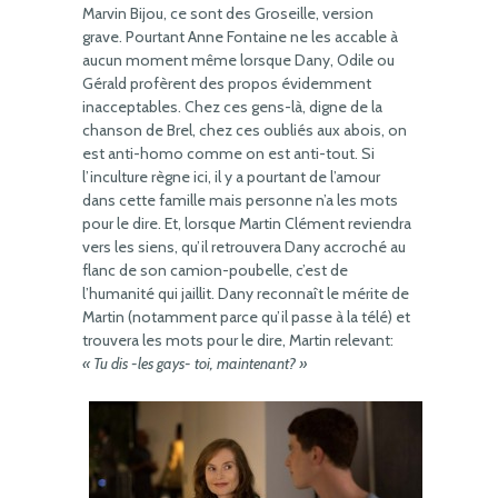
Marvin Bijou, ce sont des Groseille, version
grave. Pourtant Anne Fontaine ne les accable à
aucun moment même lorsque Dany, Odile ou
Gérald profèrent des propos évidemment
inacceptables. Chez ces gens-là, digne de la
chanson de Brel, chez ces oubliés aux abois, on
est anti-homo comme on est anti-tout. Si
l’inculture règne ici, il y a pourtant de l’amour
dans cette famille mais personne n’a les mots
pour le dire. Et, lorsque Martin Clément reviendra
vers les siens, qu’il retrouvera Dany accroché au
flanc de son camion-poubelle, c’est de
l’humanité qui jaillit. Dany reconnaît le mérite de
Martin (notamment parce qu’il passe à la télé) et
trouvera les mots pour le dire, Martin relevant:
« Tu dis -les gays- toi, maintenant? »