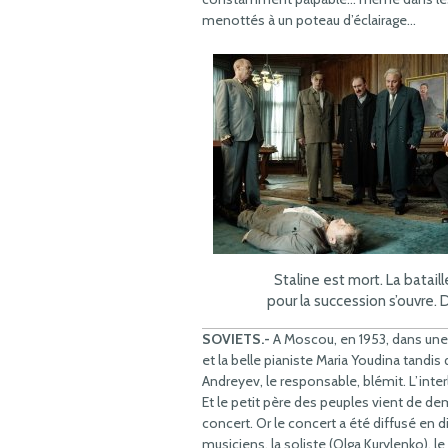
menottés à un poteau d’éclairage…
Staline est mort. La bataill
pour la succession s’ouvre. 
SOVIETS.-
A Moscou, en 1953, dans une s
et la belle pianiste Maria Youdina tandi
Andreyev, le responsable, blémit. L’inter
Et le petit père des peuples vient de de
concert. Or le concert a été diffusé en
musiciens, la soliste (Olga Kurylenko), le