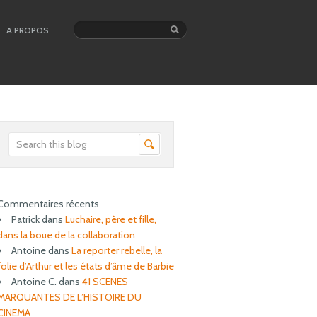
A PROPOS
Commentaires récents
Patrick
dans
Luchaire, père et fille,
dans la boue de la collaboration
Antoine
dans
La reporter rebelle, la
folie d’Arthur et les états d’âme de Barbie
Antoine C.
dans
41 SCENES
MARQUANTES DE L’HISTOIRE DU
CINEMA