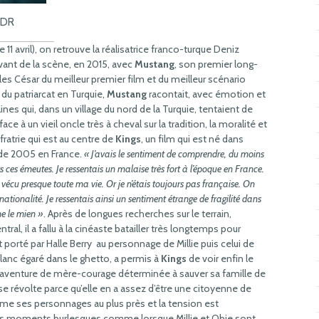
 DR
 11 avril), on retrouve la réalisatrice franco-turque Deniz
vant de la scène, en 2015, avec
Mustang
, son premier long-
les César du meilleur premier film et du meilleur scénario
du patriarcat en Turquie,
Mustang
racontait, avec émotion et
ines qui, dans un village du nord de la Turquie, tentaient de
face à un vieil oncle très à cheval sur la tradition, la moralité et
fratrie qui est au centre de
Kings
, un film qui est né dans
s de 2005 en France.
« J’avais le sentiment de comprendre, du moins
s ces émeutes. Je ressentais un malaise très fort à l’époque en France.
 ai vécu presque toute ma vie. Or je n’étais toujours pas française. On
nationalité. Je ressentais ainsi un sentiment étrange de fragilité dans
e le mien »
. Après de longues recherches sur le terrain,
l, il a fallu à la cinéaste batailler très longtemps pour
rêt porté par Halle Berry au personnage de Millie puis celui de
blanc égaré dans le ghetto, a permis à
Kings
de voir enfin le
e aventure de mère-courage déterminée à sauver sa famille de
, se révolte parce qu’elle en a assez d’être une citoyenne de
e ses personnages au plus près et la tension est
 moments burlesques comme lorsque Millie et Obie sont