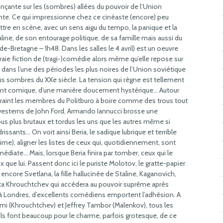
nçante sur les (sombres) allées du pouvoir de l’Union
te. Ce qui impressionne chez ce cinéaste (encore) peu
tre en scène, avec un sens aigu du tempo, la panique et la
line, de son entourage politique, de sa famille mais aussi du
e-Bretagne – 1h48. Dans les salles le 4 avril) est un oeuvre
aie fiction de (tragi-)comédie alors même qu’elle repose sur
s dans l’une des périodes les plus noires de l’Union soviétique
lus sombres du XXe siècle. La tension qui règne est tellement
ent comique, d’une manière doucement hystérique… Autour
ontraint les membres du Politburo à boire comme des trous tout
s westerns de John Ford, Armando Iannucci brosse une
us plus brutaux et tordus les uns que les autres même si
issants… On voit ainsi Beria, le sadique lubrique et terrible
ime), aligner les listes de ceux qui, quotidiennement, sont
médiate… Mais, lorsque Beria finira par tomber, ceux qui le
ue lui. Passent donc ici le puriste Molotov, le gratte-papier
ncore Svetlana, la fille hallucinée de Staline, Kaganovich,
ta Khrouchtchev qui accédera au pouvoir suprême après
à Londres, d’excellents comédiens emportent l’adhésion. A
mi (Khrouchtchev) et Jeffrey Tambor (Malenkov), tous les
ils font beaucoup pour le charme, parfois grotesque, de ce