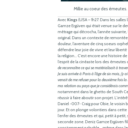
Millie au coeur des émeutes.
Avec
Kings
(USA – 1h27. Dans les salles le
Gamze Ergüven qui était venue sur le de
métrage qui décrocha, l’année suivante, 
original. Dans un contexte de remontée 
douleur, l’aventure de cinq soeurs orphel
défendre leur joie de vivre et leur liberté 
la religion… C’est encore une histoire de 
l’esprit de la cinéaste lors des émeute
de reconnaître ce qui se matérialisait à traver
Je suis arrivée à Paris à l’âge de six mois, j’y
venait de me refuser pour la deuxième fois la 
ma relation au pays que je considérais comm
notamment dans le ghetto de South Centra
réussir à faire aboutir son projet. L’inté
Daniel -007- Craig pour Obie, le voisin 
jour. Et on plonge volontiers dans cett
l’enfer des émeutes et qui, petit à petit
seconde zone. Deniz Gamze Ergüven film
constamment palpable… même dans les