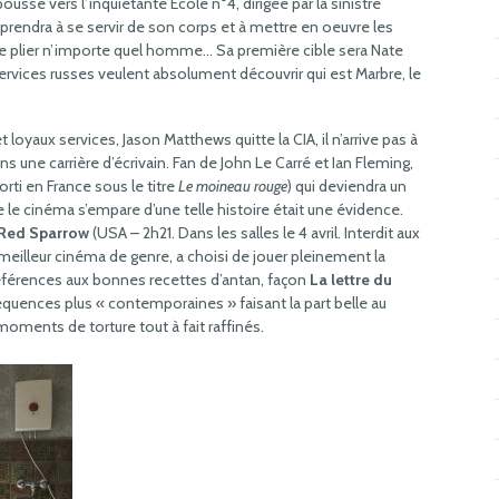
sse vers l’inquiétante Ecole n°4, dirigée par la sinistre
prendra à se servir de son corps et à mettre en oeuvre les
re plier n’importe quel homme… Sa première cible sera Nate
s services russes veulent absolument découvrir qui est Marbre, le
oyaux services, Jason Matthews quitte la CIA, il n’arrive pas à
s une carrière d’écrivain. Fan de John Le Carré et Ian Fleming,
orti en France sous le titre
Le moineau rouge
) qui deviendra un
e le cinéma s’empare d’une telle histoire était une évidence.
Red Sparrow
(USA – 2h21. Dans les salles le 4 avril. Interdit aux
 meilleur cinéma de genre, a choisi de jouer pleinement la
références aux bonnes recettes d’antan, façon
La lettre du
quences plus « contemporaines » faisant la part belle au
moments de torture tout à fait raffinés.