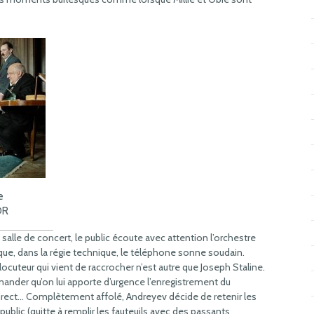
e
DR
alle de concert, le public écoute avec attention l’orchestre
s que, dans la régie technique, le téléphone sonne soudain.
locuteur qui vient de raccrocher n’est autre que Joseph Staline.
mander qu’on lui apporte d’urgence l’enregistrement du
 direct… Complètement affolé, Andreyev décide de retenir les
 public (quitte à remplir les fauteuils avec des passants