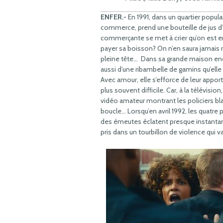
ENFER.-
En 1991, dans un quartier popula
commerce, prend une bouteille de jus d’o
commerçante se met à crier qu’on est en t
payer sa boisson? On n’en saura jamais r
pleine tête… Dans sa grande maison enc
aussi d’une ribambelle de gamins qu’elle
Avec amour, elle s’efforce de leur appo
plus souvent difﬁcile. Car, à la télévisi
vidéo amateur montrant les policiers b
boucle… Lorsqu’en avril 1992, les quatre
des émeutes éclatent presque instantan
pris dans un tourbillon de violence qui va 