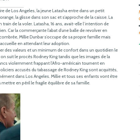
ire de Los Angeles, la jeune Latasha entre dans un petit
range, la glisse dans son sac et s’approche de la caisse. La
rain de la voler. Latasha, 16 ans, avait-elle l’intention de
ien. Car la commerçante l’abat d’une balle de revolver en
ombrée, Millie Dunbar s’occupe de sa propre famille mais
 accueille en attendant leur adoption.
rter des valeurs et un minimum de confort dans un quotidien le
on, on suit le procès Rodney King tandis que les images de la
lancs violemment frappant l’Afro-américain tournent en
 policiers accusés du tabassage de Rodney King sont acquittés,
ément dans Los Angeles. Millie et tous ses enfants vont être
mettre en péril le fragile équilibre de sa famille.