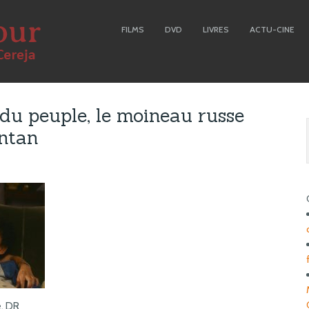
FILMS
DVD
LIVRES
ACTU-CINE
e du peuple, le moineau russe
antan
e. DR