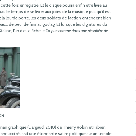
ette fois enregistré. Et le disque pourra enfin être livré au
pas le temps de se livrer aux joies de la musique puisqu’il est
 la lourde porte, les deux soldats de faction entendent bien
as… de peur de finir au goulag. Et lorsque les dignitaires du
aline, l’un d’eux lâche:
« Ca pue comme dans une pissotière de
 DR
oman graphique (Dargaud, 2010) de Thierry Robin et Fabien
Iannucci réussit une étonnante satire politique sur un terrible