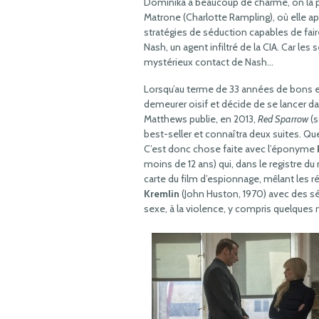
Dominika a beaucoup de charme, on la pou
Matrone (Charlotte Rampling), où elle ap
stratégies de séduction capables de fai
Nash, un agent infiltré de la CIA. Car le
mystérieux contact de Nash…
Lorsqu’au terme de 33 années de bons et l
demeurer oisif et décide de se lancer dan
Matthews publie, en 2013,
Red Sparrow
(s
best-seller et connaîtra deux suites. Qu
C’est donc chose faite avec l’éponyme
moins de 12 ans) qui, dans le registre du
carte du film d’espionnage, mêlant les 
Kremlin
(John Huston, 1970) avec des sé
sexe, à la violence, y compris quelques 