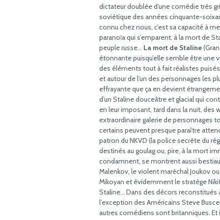
dictateur doublée d’une comédie très gri
soviétique des années cinquante-soixan
connu chez nous, c’est sa capacité à met
paranoïa qui s’emparent, à la mort de Sta
peuple russe…
La mort de Staline
(Grand
étonnante puisqu’elle semble être une vr
des éléments tout à fait réalistes puisé
et autour de l’un des personnages les p
effrayante que ça en devient étrangem
d’un Staline douceâtre et glacial qui c
en leur imposant, tard dans la nuit, de
extraordinaire galerie de personnages to
certains peuvent presque paraître attendr
patron du NKVD (la police secrète du rég
destinés au goulag ou, pire, à la mort im
condamnent, se montrent aussi bestiaux q
Malenkov, le violent maréchal Joukov ou e
Mikoyan et évidemment le stratège Niki
Staline… Dans des décors reconstitués 
l’exception des Américains Steve Busce
autres comédiens sont britanniques. Et 